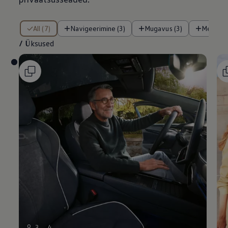
/ Üksused
All (7)
Navigeerimine (3)
Mugavus (3)
Meelela
/
Üksused
9
3
4