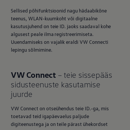
Sellised põhifunktsioonid nagu hädaabikõne
teenus, WLAN-kuumkoht või digitaalne
kasutusjuhend on teie ID. jaoks saadaval kohe
algusest peale ilma registreerimiseta.
Uuendamiseks on vajalik eraldi VW Connecti
lepingu sõlmimine.
VW Connect
– teie sissepääs
sidusteenuste kasutamise
juurde
VW Connect on otseühendus teie ID.-ga, mis
toetavad teid igapäevaelus paljude
digiteenustega ja on teile pärast ühekordset