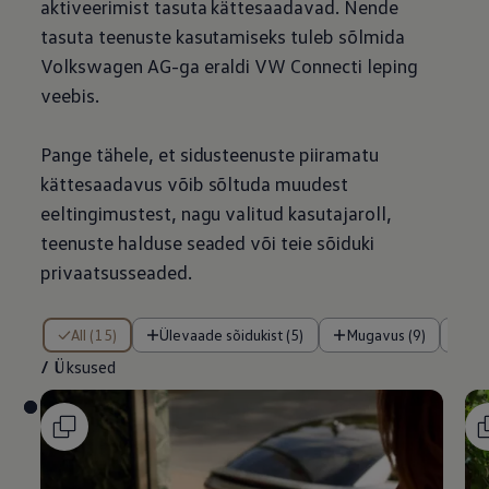
aktiveerimist tasuta kättesaadavad. Nende
tasuta teenuste kasutamiseks tuleb sõlmida
Volkswagen
AG-ga eraldi VW Connecti leping
veebis.
Pange tähele, et sidusteenuste piiramatu
kättesaadavus võib sõltuda muudest
eeltingimustest, nagu valitud kasutajaroll,
teenuste halduse seaded või teie sõiduki
privaatsusseaded.
/ Üksused
All (15)
Ülevaade sõidukist (5)
Mugavus (9)
Tu
/
Üksused