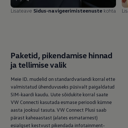
Lisateave
Sidus-navigeerimisteenuste
kohta
Li
Paketid, pikendamise hinnad
ja tellimise valik
Meie ID. mudelid on standardvariandi korral ette
valmistatud ühenduvuseks püsivalt paigaldatud
SIM-kaardi kaudu. Uute sõidukite korral saate
VW Connecti kasutada esmase perioodi kümne
aasta jooksul tasuta. VW Connect Plusi saab
pärast kaheaastast (alates esmatarnest)
esialgset kestvust
pikendada infotainment-