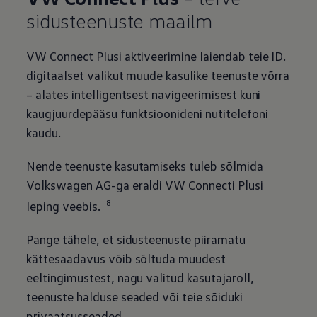
sidusteenuste maailm
VW Connect Plusi aktiveerimine laiendab teie ID.
digitaalset valikut muude kasulike teenuste võrra
– alates intelligentsest navigeerimisest kuni
kaugjuurdepääsu funktsioonideni nutitelefoni
kaudu.
Nende teenuste kasutamiseks tuleb sõlmida
Volkswagen
AG-ga eraldi VW Connecti Plusi
8
leping veebis.
Pange tähele, et sidusteenuste piiramatu
kättesaadavus võib sõltuda muudest
eeltingimustest, nagu valitud kasutajaroll,
teenuste halduse seaded või teie sõiduki
privaatsusseaded.