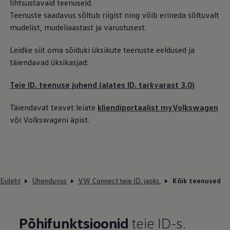
lihtsustavaid teenuseid.
Teenuste saadavus sõltub riigist ning võib erineda sõltuvalt
mudelist, mudeliaastast ja varustusest.
Leidke siit oma sõiduki üksikute teenuste eeldused ja
täiendavad üksikasjad:
Teie ID. teenuse juhend (alates ID. tarkvarast 3.0)
Täiendavat teavet leiate
kliendiportaalist myVolkswagen
või Volkswageni äpist.
Esileht
Ühenduvus
VW Connect teie ID. jaoks.
Kõik teenused
Põhifunktsioonid
teie ID-s.