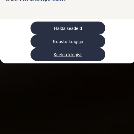
Laadimine ja sõiduulatus
Tehnoloogia ja arendus
Üleminek e-mobiilsusele
Jätkusuutlikkus
Elektrisõidukid töökojas: lõpp õlivahetustele
Halda seadeid
ID. tarkvarauuendus*
Elektriautode tarneajad
Ühenduvus
Nõustu kõigiga
VW Connect
Kõik teenused
Keeldu kõigist
Aktiveerimine
VW Connect teie ID. jaoks.
Car-Net
App-Connect
Upgrades
We Charge
Fleet Interface Data
Volkswagenist
Saa rohkem
Uudised
Lisavarustus ja teenindus
Teenindus ja varuosad
Volkswageni eelised
Ülevaatus
Remont ja kontroll