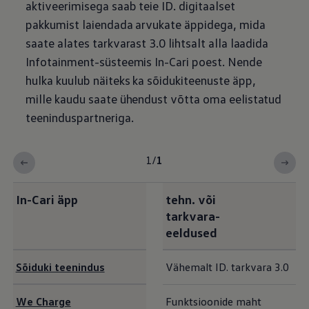
aktiveerimisega saab teie ID. digitaalset
pakkumist laiendada arvukate äppidega, mida
saate alates tarkvarast 3.0 lihtsalt alla laadida
Infotainment-süsteemis In-Cari poest. Nende
hulka kuulub näiteks ka sõidukiteenuste äpp,
mille kaudu saate ühendust võtta oma eelistatud
teeninduspartneriga.
1
/
1
In-Cari äpp
tehn. või
tarkvara-
eeldused
Sõiduki teenindus
Vähemalt ID. tarkvara 3.0
We Charge
Funktsioonide maht