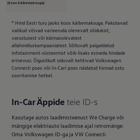
(koos käibemaksuga)
* Hind Eesti turu jaoks koos käibemaksuga. Pakutavad
valikud võivad varieeruda olenevalt sõidukist,
varustusest või käimasolevatest
allahindluskampaaniatest. Sõltuvalt paigaldatud
infotainment-süsteemist võib lisaks esineda hindade
erinevusi. Õiguslikult siduvalt kehtivad
Volkswagen
Connecti poes või In-Cari poes näidatud hinnad ostu
sooritamise hetkel.
In-Car Äppide
teie ID-s
Kasutage autos laadimisteenust We Charge või
mängige elektriauto laadimise ajal retromänge:
Oma
Volkswagen
ID-ga ja VW Connecti