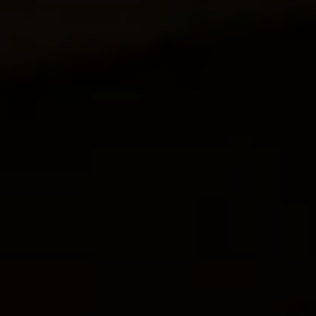
Mootoriõli ja töövedelikud
Veljed ja rehvid
Avarii- ja rikkeabi
Volkswageni teenindus
Lisatarvikud
Sise- ja väliskaitse
Transpordi- ja pagasilahendused
Meelelahutus ja elektroonika
Isikupärastamine
Seinalaadija ja laadimiskaablid
Klienditeave
Ringlussevõtt ja tagastamine
Tagasikutsumiskampaaniad
Hoiatus- ja märgutuled
Teie Volkswageni uusimad tarkvaravärskendus
Teie Volkswageni uusimad tarkvaravärskendus
Digitaalne juhend
myVolkswagen
Takata turvapadja ohutusalane tagasikutsumine