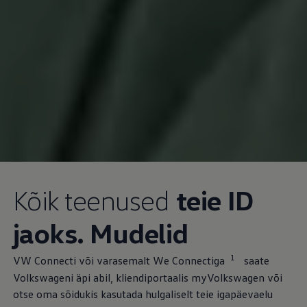
Kõik teenused
teie ID
jaoks. Mudelid
1
VW Connecti või varasemalt We Connectiga
saate
Volkswageni äpi abil, kliendiportaalis myVolkswagen või
otse oma sõidukis kasutada hulgaliselt teie igapäevaelu