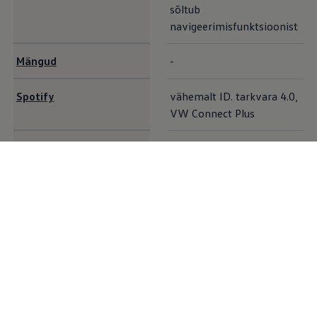
sõltub
navigeerimisfunktsioonist
Mängud
-
Spotify
vähemalt ID. tarkvara 4.0,
VW Connect Plus
Heaolu
vähemalt ID. tarkvara 5.0
vähemalt ID. tarkvara 4.0,
10
AirConsole
VW Connect Plus
Lisavõimalused
Oma
Volkswagen
ID ja aktiveeritud VW