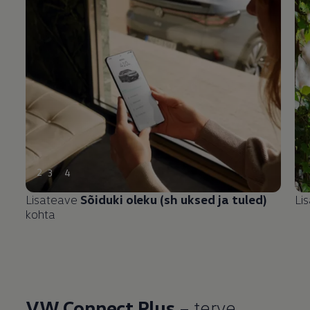
2
3
4
Lisateave
Sõiduki oleku (sh uksed ja tuled)
Li
kohta
VW Connect Plus
– terve