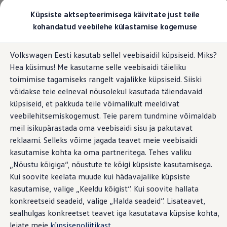
Valige oma Volkswagen
Küpsiste aktsepteerimisega käivitate just teile
Mudelid ja konfiguraator
kohandatud veebilehe külastamise kogemuse
Uus ID. Cross
Konfigureeri
Hüppa
Hüppa
Volkswageni linnamaasturid
Volkswagen Eesti kasutab sellel veebisaidil küpsiseid. Miks?
põhisisu
jaluse
Volkswageni tarbesõidukid. Igaks ülesandeks valmis
Hea küsimus! Me kasutame selle veebisaidi täieliku
juurde
juurde
Volkswagen laoautode e-pood
Pakkumised ja teenused
toimimise tagamiseks rangelt vajalikke küpsiseid. Siiski
Juubelipakkumine
võidakse teie eelneval nõusolekul kasutada täiendavaid
Autovahetus
küpsiseid, et pakkuda teile võimalikult meeldivat
Garantii
Volkswagen laoautode e-pood
veebilehitsemiskogemust. Teie parem tundmine võimaldab
Liising
meil isikupärastada oma veebisaidi sisu ja pakutavat
Tasuta registreerimistasu sinu uuele Volkswagenile!
reklaami. Selleks võime jagada teavet meie veebisaidi
Tiguani pistikhübriid
Elektriautod ja hübriidautod
kasutamise kohta ka oma partneritega. Tehes valiku
Pistikhübriid
„Nõustu kõigiga“, nõustute te kõigi küpsiste kasutamisega.
Golf eHybrid
Kui soovite keelata muude kui hädavajalike küpsiste
Tiguan eHybrid
Passat eHybrid
kasutamise, valige „Keeldu kõigist“. Kui soovite hallata
Tayron eHybrid
konkreetseid seadeid, valige „Halda seadeid“. Lisateavet,
Touareg eHybrid
sealhulgas konkreetset teavet iga kasutatava küpsise kohta,
Ära iial ütle iial
ID. teadmised
leiate meie
küpsisepoliitikast
.