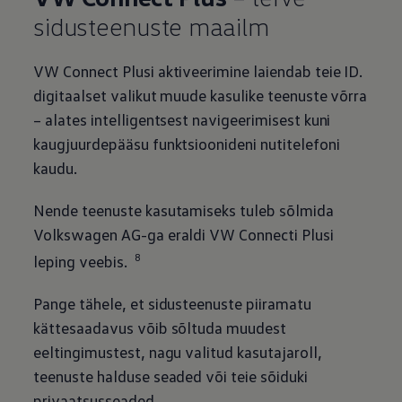
sidusteenuste maailm
VW Connect Plusi aktiveerimine laiendab teie ID.
digitaalset valikut muude kasulike teenuste võrra
– alates intelligentsest navigeerimisest kuni
kaugjuurdepääsu funktsioonideni nutitelefoni
kaudu.
Nende teenuste kasutamiseks tuleb sõlmida
Volkswagen
AG-ga eraldi VW Connecti Plusi
8
leping veebis.
Pange tähele, et sidusteenuste piiramatu
kättesaadavus võib sõltuda muudest
eeltingimustest, nagu valitud kasutajaroll,
teenuste halduse seaded või teie sõiduki
privaatsusseaded.