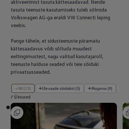
aktiveerimist tasuta kättesaadavad. Nende
tasuta teenuste kasutamiseks tuleb sõlmida
Volkswagen
AG-ga eraldi VW Connecti leping
veebis.
Pange tähele, et sidusteenuste piiramatu
kättesaadavus võib sõltuda muudest
eeltingimustest, nagu valitud kasutajaroll,
teenuste halduse seaded või teie sõiduki
privaatsusseaded.
/ Üksused
All (15)
Ülevaade sõidukist (5)
Mugavus (9)
Tu
/
Üksused