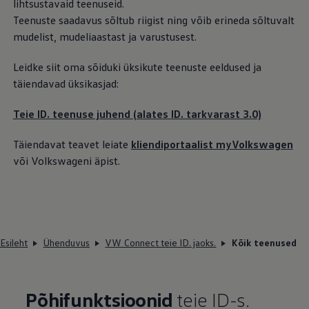
lihtsustavaid teenuseid.
Teenuste saadavus sõltub riigist ning võib erineda sõltuvalt
mudelist, mudeliaastast ja varustusest.
Leidke siit oma sõiduki üksikute teenuste eeldused ja
täiendavad üksikasjad:
Teie ID. teenuse juhend (alates ID. tarkvarast 3.0)
Täiendavat teavet leiate
kliendiportaalist myVolkswagen
või Volkswageni äpist.
Esileht
Ühenduvus
VW Connect teie ID. jaoks.
Kõik teenused
Põhifunktsioonid
teie ID-s.