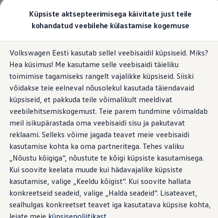
Valige oma Volkswagen
Küpsiste aktsepteerimisega käivitate just teile
Mudelid ja konfiguraator
kohandatud veebilehe külastamise kogemuse
Uus ID. Cross
Konfigureeri
Hüppa
Hüppa
Volkswageni linnamaasturid
Volkswagen Eesti kasutab sellel veebisaidil küpsiseid. Miks?
põhisisu
jaluse
Volkswageni tarbesõidukid. Igaks ülesandeks valmis
Hea küsimus! Me kasutame selle veebisaidi täieliku
juurde
juurde
Volkswagen laoautode e-pood
Pakkumised ja teenused
toimimise tagamiseks rangelt vajalikke küpsiseid. Siiski
Juubelipakkumine
võidakse teie eelneval nõusolekul kasutada täiendavaid
Autovahetus
küpsiseid, et pakkuda teile võimalikult meeldivat
Garantii
Volkswagen laoautode e-pood
veebilehitsemiskogemust. Teie parem tundmine võimaldab
Liising
meil isikupärastada oma veebisaidi sisu ja pakutavat
Tasuta registreerimistasu sinu uuele Volkswagenile!
reklaami. Selleks võime jagada teavet meie veebisaidi
Tiguani pistikhübriid
Elektriautod ja hübriidautod
kasutamise kohta ka oma partneritega. Tehes valiku
Pistikhübriid
„Nõustu kõigiga“, nõustute te kõigi küpsiste kasutamisega.
Golf eHybrid
Kui soovite keelata muude kui hädavajalike küpsiste
Tiguan eHybrid
Passat eHybrid
kasutamise, valige „Keeldu kõigist“. Kui soovite hallata
Tayron eHybrid
konkreetseid seadeid, valige „Halda seadeid“. Lisateavet,
Touareg eHybrid
sealhulgas konkreetset teavet iga kasutatava küpsise kohta,
Ära iial ütle iial
ID. teadmised
leiate meie
küpsisepoliitikast
.