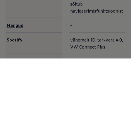
sõltub
navigeerimisfunktsioonist
Mängud
-
Spotify
vähemalt ID. tarkvara 4.0,
VW Connect Plus
Heaolu
vähemalt ID. tarkvara 5.0
vähemalt ID. tarkvara 4.0,
10
AirConsole
VW Connect Plus
Lisavõimalused
Oma
Volkswagen
ID ja aktiveeritud VW