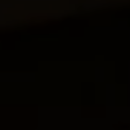
Mootoriõli ja töövedelikud
Veljed ja rehvid
Avarii- ja rikkeabi
Volkswageni teenindus
Lisatarvikud
Sise- ja väliskaitse
Transpordi- ja pagasilahendused
Meelelahutus ja elektroonika
Isikupärastamine
Seinalaadija ja laadimiskaablid
Klienditeave
Ringlussevõtt ja tagastamine
Tagasikutsumiskampaaniad
Hoiatus- ja märgutuled
Teie Volkswageni uusimad tarkvaravärskendus
Teie Volkswageni uusimad tarkvaravärskendus
Digitaalne juhend
myVolkswagen
Takata turvapadja ohutusalane tagasikutsumine