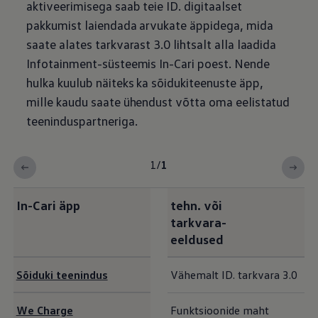
aktiveerimisega saab teie ID. digitaalset
pakkumist laiendada arvukate äppidega, mida
saate alates tarkvarast 3.0 lihtsalt alla laadida
Infotainment-süsteemis In-Cari poest. Nende
hulka kuulub näiteks ka sõidukiteenuste äpp,
mille kaudu saate ühendust võtta oma eelistatud
teeninduspartneriga.
1
/
1
In-Cari äpp
tehn. või
tarkvara-
eeldused
Sõiduki teenindus
Vähemalt ID. tarkvara 3.0
We Charge
Funktsioonide maht