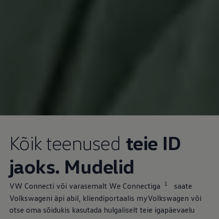
Kõik teenused
teie ID
jaoks. Mudelid
1
VW Connecti või varasemalt We Connectiga
saate
Volkswageni äpi abil, kliendiportaalis myVolkswagen või
otse oma sõidukis kasutada hulgaliselt teie igapäevaelu