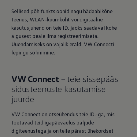
Sellised põhifunktsioonid nagu hädaabikõne
teenus, WLAN-kuumkoht või digitaalne
kasutusjuhend on teie ID. jaoks saadaval kohe
algusest peale ilma registreerimiseta.
Uuendamiseks on vajalik eraldi VW Connecti
lepingu sõlmimine.
VW Connect
– teie sissepääs
sidusteenuste kasutamise
juurde
VW Connect on otseühendus teie ID.-ga, mis
toetavad teid igapäevaelus paljude
digiteenustega ja on teile pärast ühekordset