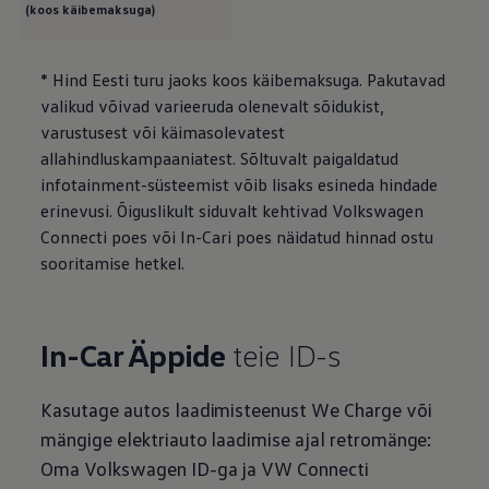
(koos käibemaksuga)
* Hind Eesti turu jaoks koos käibemaksuga. Pakutavad
valikud võivad varieeruda olenevalt sõidukist,
varustusest või käimasolevatest
allahindluskampaaniatest. Sõltuvalt paigaldatud
infotainment-süsteemist võib lisaks esineda hindade
erinevusi. Õiguslikult siduvalt kehtivad
Volkswagen
Connecti poes või In-Cari poes näidatud hinnad ostu
sooritamise hetkel.
In-Car Äppide
teie ID-s
Kasutage autos laadimisteenust We Charge või
mängige elektriauto laadimise ajal retromänge:
Oma
Volkswagen
ID-ga ja VW Connecti