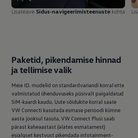
Lisateave
Sidus-navigeerimisteenuste
kohta
Li
Paketid, pikendamise hinnad
ja tellimise valik
Meie ID. mudelid on standardvariandi korral ette
valmistatud ühenduvuseks püsivalt paigaldatud
SIM-kaardi kaudu. Uute sõidukite korral saate
VW Connecti kasutada esmase perioodi kümne
aasta jooksul tasuta. VW Connect Plusi saab
pärast kaheaastast (alates esmatarnest)
esialgset kestvust
pikendada infotainment-