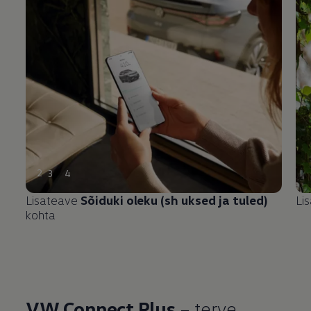
2
3
4
Lisateave
Sõiduki oleku (sh uksed ja tuled)
Li
kohta
VW Connect Plus
– terve