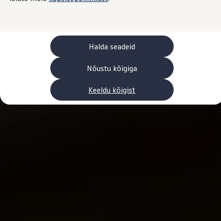
Laadimine ja sõiduulatus
Tehnoloogia ja arendus
Üleminek e-mobiilsusele
Jätkusuutlikkus
Elektrisõidukid töökojas: lõpp õlivahetustele
Halda seadeid
ID. tarkvarauuendus*
Elektriautode tarneajad
Ühenduvus
Nõustu kõigiga
VW Connect
Kõik teenused
Keeldu kõigist
Aktiveerimine
VW Connect teie ID. jaoks.
Car-Net
App-Connect
Upgrades
We Charge
Fleet Interface Data
Volkswagenist
Saa rohkem
Uudised
Lisavarustus ja teenindus
Teenindus ja varuosad
Volkswageni eelised
Ülevaatus
Remont ja kontroll