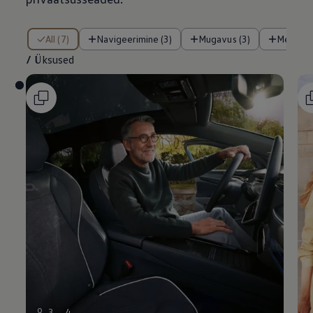
/ Üksused
All (7)
Navigeerimine (3)
Mugavus (3)
Meelela
/
Üksused
9
3
4