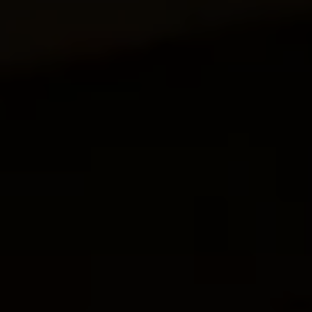
Mootoriõli ja töövedelikud
Veljed ja rehvid
Avarii- ja rikkeabi
Volkswageni teenindus
Lisatarvikud
Sise- ja väliskaitse
Transpordi- ja pagasilahendused
Meelelahutus ja elektroonika
Isikupärastamine
Seinalaadija ja laadimiskaablid
Klienditeave
Ringlussevõtt ja tagastamine
Tagasikutsumiskampaaniad
Hoiatus- ja märgutuled
Teie Volkswageni uusimad tarkvaravärskendus
Teie Volkswageni uusimad tarkvaravärskendus
Digitaalne juhend
myVolkswagen
Takata turvapadja ohutusalane tagasikutsumine