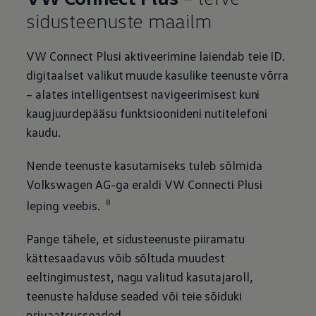
sidusteenuste maailm
VW Connect Plusi aktiveerimine laiendab teie ID.
digitaalset valikut muude kasulike teenuste võrra
– alates intelligentsest navigeerimisest kuni
kaugjuurdepääsu funktsioonideni nutitelefoni
kaudu.
Nende teenuste kasutamiseks tuleb sõlmida
Volkswagen
AG-ga eraldi VW Connecti Plusi
8
leping veebis.
Pange tähele, et sidusteenuste piiramatu
kättesaadavus võib sõltuda muudest
eeltingimustest, nagu valitud kasutajaroll,
teenuste halduse seaded või teie sõiduki
privaatsusseaded.