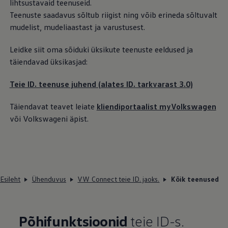
lihtsustavaid teenuseid.
Teenuste saadavus sõltub riigist ning võib erineda sõltuvalt
mudelist, mudeliaastast ja varustusest.
Leidke siit oma sõiduki üksikute teenuste eeldused ja
täiendavad üksikasjad:
Teie ID. teenuse juhend (alates ID. tarkvarast 3.0)
Täiendavat teavet leiate
kliendiportaalist myVolkswagen
või Volkswageni äpist.
Esileht
Ühenduvus
VW Connect teie ID. jaoks.
Kõik teenused
Põhifunktsioonid
teie ID-s.