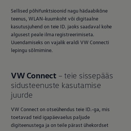
Sellised põhifunktsioonid nagu hädaabikõne
teenus, WLAN-kuumkoht või digitaalne
kasutusjuhend on teie ID. jaoks saadaval kohe
algusest peale ilma registreerimiseta.
Uuendamiseks on vajalik eraldi VW Connecti
lepingu sõlmimine.
VW Connect
– teie sissepääs
sidusteenuste kasutamise
juurde
VW Connect on otseühendus teie ID.-ga, mis
toetavad teid igapäevaelus paljude
digiteenustega ja on teile pärast ühekordset