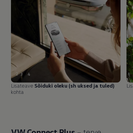
2
3
4
Lisateave
Sõiduki oleku (sh uksed ja tuled)
Li
kohta
VW Connect Plus
– terve