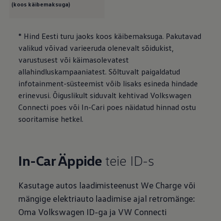
(koos käibemaksuga)
* Hind Eesti turu jaoks koos käibemaksuga. Pakutavad
valikud võivad varieeruda olenevalt sõidukist,
varustusest või käimasolevatest
allahindluskampaaniatest. Sõltuvalt paigaldatud
infotainment-süsteemist võib lisaks esineda hindade
erinevusi. Õiguslikult siduvalt kehtivad
Volkswagen
Connecti poes või In-Cari poes näidatud hinnad ostu
sooritamise hetkel.
In-Car Äppide
teie ID-s
Kasutage autos laadimisteenust We Charge või
mängige elektriauto laadimise ajal retromänge:
Oma
Volkswagen
ID-ga ja VW Connecti