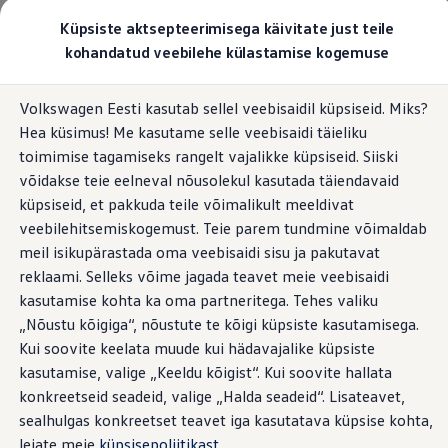
Valige oma Volkswagen
Küpsiste aktsepteerimisega käivitate just teile
Mudelid ja konfiguraator
kohandatud veebilehe külastamise kogemuse
Uus ID. Cross
Konfigureeri
Hüppa
Hüppa
Volkswageni linnamaasturid
Volkswagen Eesti kasutab sellel veebisaidil küpsiseid. Miks?
põhisisu
jaluse
Volkswageni tarbesõidukid. Igaks ülesandeks valmis
Hea küsimus! Me kasutame selle veebisaidi täieliku
juurde
juurde
Volkswagen laoautode e-pood
Pakkumised ja teenused
toimimise tagamiseks rangelt vajalikke küpsiseid. Siiski
Juubelipakkumine
võidakse teie eelneval nõusolekul kasutada täiendavaid
Autovahetus
küpsiseid, et pakkuda teile võimalikult meeldivat
Garantii
Volkswagen laoautode e-pood
veebilehitsemiskogemust. Teie parem tundmine võimaldab
Liising
meil isikupärastada oma veebisaidi sisu ja pakutavat
Tasuta registreerimistasu sinu uuele Volkswagenile!
reklaami. Selleks võime jagada teavet meie veebisaidi
Tiguani pistikhübriid
Elektriautod ja hübriidautod
kasutamise kohta ka oma partneritega. Tehes valiku
Pistikhübriid
„Nõustu kõigiga“, nõustute te kõigi küpsiste kasutamisega.
Golf eHybrid
Kui soovite keelata muude kui hädavajalike küpsiste
Tiguan eHybrid
Passat eHybrid
kasutamise, valige „Keeldu kõigist“. Kui soovite hallata
Tayron eHybrid
konkreetseid seadeid, valige „Halda seadeid“. Lisateavet,
Touareg eHybrid
sealhulgas konkreetset teavet iga kasutatava küpsise kohta,
Ära iial ütle iial
ID. teadmised
leiate meie
küpsisepoliitikast
.