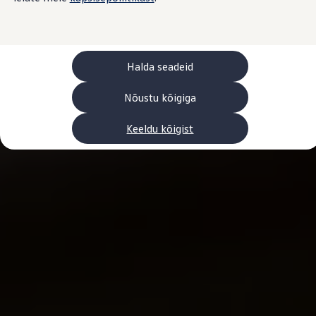
Laadimine ja sõiduulatus
Tehnoloogia ja arendus
Üleminek e-mobiilsusele
Jätkusuutlikkus
Elektrisõidukid töökojas: lõpp õlivahetustele
Halda seadeid
ID. tarkvarauuendus*
Elektriautode tarneajad
Ühenduvus
Nõustu kõigiga
VW Connect
Kõik teenused
Keeldu kõigist
Aktiveerimine
VW Connect teie ID. jaoks.
Car-Net
App-Connect
Upgrades
We Charge
Fleet Interface Data
Volkswagenist
Saa rohkem
Uudised
Lisavarustus ja teenindus
Teenindus ja varuosad
Volkswageni eelised
Ülevaatus
Remont ja kontroll