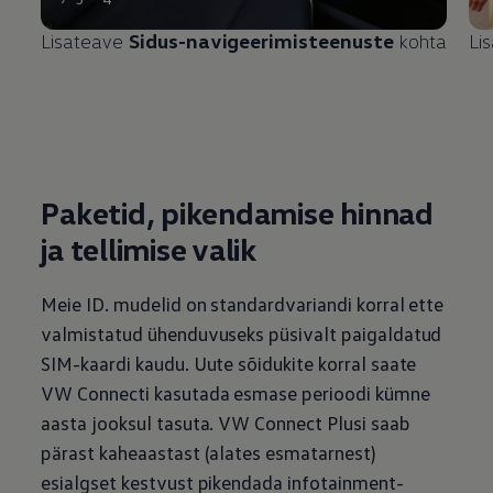
Lisateave
Sidus-navigeerimisteenuste
kohta
Li
Paketid, pikendamise hinnad
ja tellimise valik
Meie ID. mudelid on standardvariandi korral ette
valmistatud ühenduvuseks püsivalt paigaldatud
SIM-kaardi kaudu. Uute sõidukite korral saate
VW Connecti kasutada esmase perioodi kümne
aasta jooksul tasuta. VW Connect Plusi saab
pärast kaheaastast (alates esmatarnest)
esialgset kestvust
pikendada infotainment-