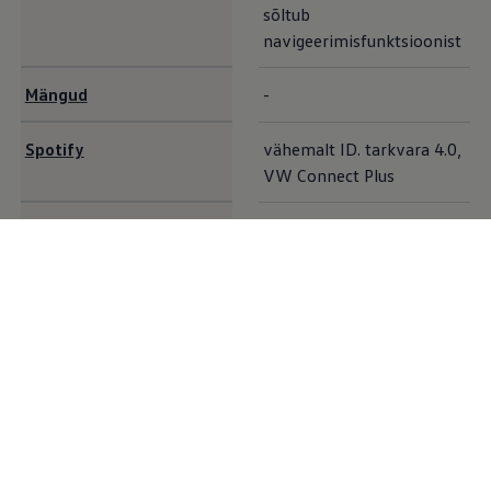
sõltub
navigeerimisfunktsioonist
Mängud
-
Spotify
vähemalt ID. tarkvara 4.0,
VW Connect Plus
Heaolu
vähemalt ID. tarkvara 5.0
vähemalt ID. tarkvara 4.0,
10
AirConsole
VW Connect Plus
Lisavõimalused
Oma
Volkswagen
ID ja aktiveeritud VW