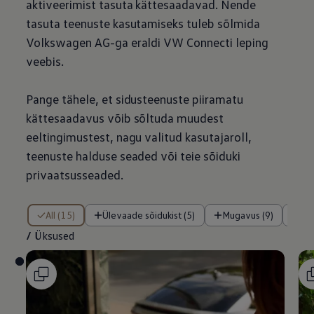
aktiveerimist tasuta kättesaadavad. Nende
tasuta teenuste kasutamiseks tuleb sõlmida
Volkswagen
AG-ga eraldi VW Connecti leping
veebis.
Pange tähele, et sidusteenuste piiramatu
kättesaadavus võib sõltuda muudest
eeltingimustest, nagu valitud kasutajaroll,
teenuste halduse seaded või teie sõiduki
privaatsusseaded.
/ Üksused
All (15)
Ülevaade sõidukist (5)
Mugavus (9)
Tu
/
Üksused