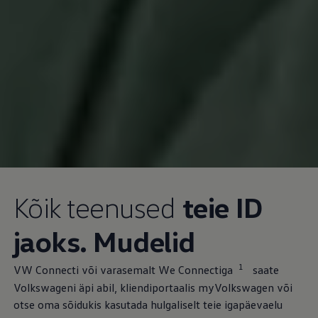
Kõik teenused
teie ID
jaoks. Mudelid
1
VW Connecti või varasemalt We Connectiga
saate
Volkswageni äpi abil, kliendiportaalis myVolkswagen või
otse oma sõidukis kasutada hulgaliselt teie igapäevaelu