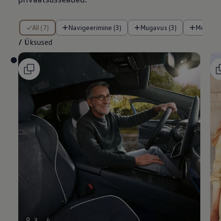
/ Üksused
All (7)
Navigeerimine (3)
Mugavus (3)
Meelela
/
Üksused
9
3
4