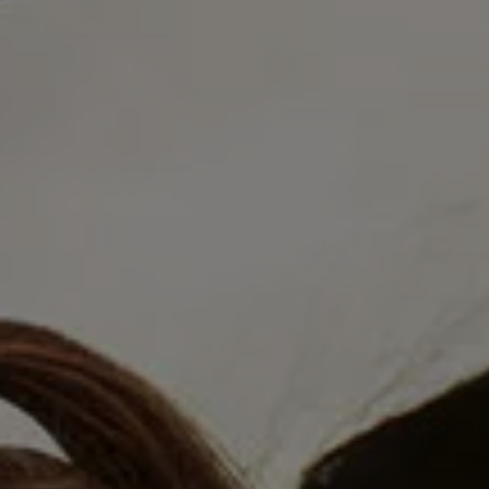
Mootoriõli ja töövedelikud
Veljed ja rehvid
Avarii- ja rikkeabi
Volkswageni teenindus
Lisatarvikud
Sise- ja väliskaitse
Transpordi- ja pagasilahendused
Meelelahutus ja elektroonika
Isikupärastamine
Seinalaadija ja laadimiskaablid
Klienditeave
Ringlussevõtt ja tagastamine
Tagasikutsumiskampaaniad
Hoiatus- ja märgutuled
Teie Volkswageni uusimad tarkvaravärskendus
Teie Volkswageni uusimad tarkvaravärskendus
Digitaalne juhend
myVolkswagen
Takata turvapadja ohutusalane tagasikutsumine