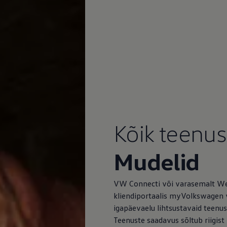
Kõik teenu
Mudelid
VW Connecti või varasemalt We
kliendiportaalis myVolkswagen v
igapäevaelu lihtsustavaid teenus
Teenuste saadavus sõltub riigist