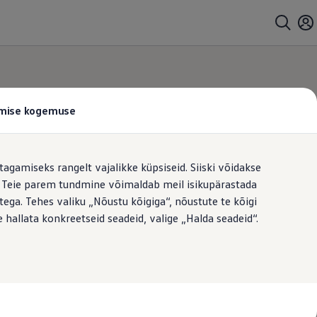
tamise kogemuse
tagamiseks rangelt vajalikke küpsiseid. Siiski võidakse
t. Teie parem tundmine võimaldab meil isikupärastada
ega. Tehes valiku „Nõustu kõigiga“, nõustute te kõigi
 hallata konkreetseid seadeid, valige „Halda seadeid“.