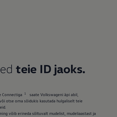
sed
teie ID jaoks.
1
 Connectiga
saate Volkswageni äpi abil,
õi otse oma sõidukis kasutada hulgaliselt teie
eid.
 ning võib erineda sõltuvalt mudelist, mudeliaastast ja