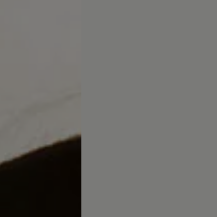
ed
ed