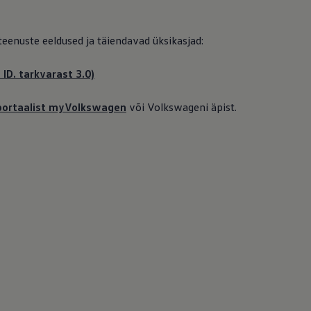
 teenuste eeldused ja täiendavad üksikasjad:
 ID. tarkvarast 3.0)
iportaalist myVolkswagen
või Volkswageni äpist.