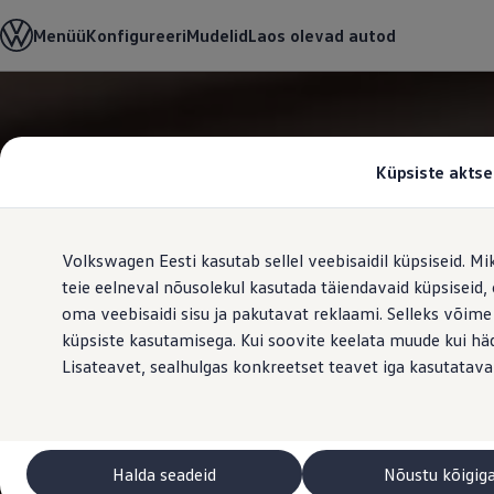
Valige oma Volkswagen
Menüü
Konfigureeri
Mudelid
Laos olevad autod
Mudelid ja konfiguraator
Uus ID. Cross
Konfigureeri
Volkswageni linnamaasturid
Hüppa
Hüppa
Volkswageni tarbesõidukid. Igaks ülesandeks valmis
põhisisu
jaluse
Volkswagen laoautode e-pood
juurde
juurde
Pakkumised ja teenused
Küpsiste aktse
Juubelipakkumine
Autovahetus
Garantii
Volkswagen laoautode e-pood
Volkswagen Eesti kasutab sellel veebisaidil küpsiseid. Mi
Liising
Tasuta registreerimistasu sinu uuele Volkswagenile!
teie eelneval nõusolekul kasutada täiendavaid küpsiseid
Tiguani pistikhübriid
oma veebisaidi sisu ja pakutavat reklaami. Selleks võime
Elektriautod ja hübriidautod
küpsiste kasutamisega. Kui soovite keelata muude kui häda
Pistikhübriid
Golf eHybrid
Lisateavet, sealhulgas konkreetset teavet iga kasutatava
Tiguan eHybrid
Passat eHybrid
Tayron eHybrid
Touareg eHybrid
Ära iial ütle iial
Halda seadeid
Nõustu kõigig
ID. teadmised