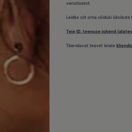
varustusest.
Leidke siit oma sõiduki üksikute
Teie ID. teenuse juhend (alates
Täiendavat teavet leiate
kliend