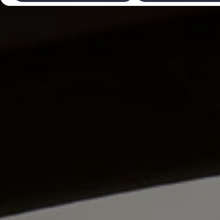
Laadimine ja sõiduulatus
Tehnoloogia ja arendus
Üleminek e-mobiilsusele
Jätkusuutlikkus
Elektrisõidukid töökojas: lõpp õlivahetustele
ID. tarkvarauuendus*
Elektriautode tarneajad
Ühenduvus
VW Connect
Kõik teenused
Aktiveerimine
VW Connect teie ID. jaoks.
Car-Net
App-Connect
Upgrades
We Charge
Fleet Interface Data
Volkswagenist
Saa rohkem
Uudised
Lisavarustus ja teenindus
Teenindus ja varuosad
Volkswageni eelised
Ülevaatus
Remont ja kontroll