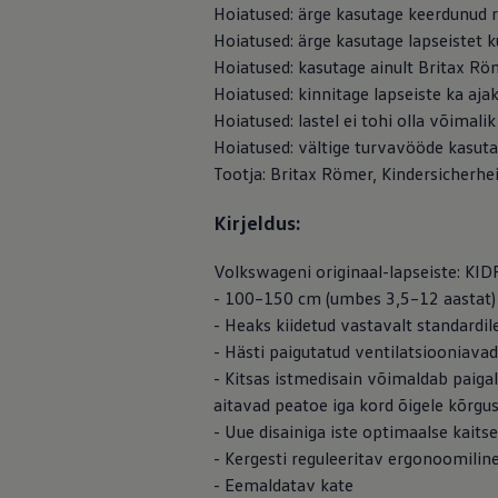
Hoiatused: ärge kasutage keerdunud r
Hoiatused: ärge kasutage lapseistet k
Hoiatused: kasutage ainult Britax Röm
Hoiatused: kinnitage lapseiste ka ajaks,
Hoiatused: lastel ei tohi olla võimali
Hoiatused: vältige turvavööde kasut
Tootja: Britax Römer, Kindersicher
Kirjeldus:
Volkswageni originaal-lapseiste: KID
- 100–150 cm (umbes 3,5–12 aastat)
- Heaks kiidetud vastavalt standardil
- Hästi paigutatud ventilatsiooniavad
- Kitsas istmedisain võimaldab paigal
aitavad peatoe iga kord õigele kõrgus
- Uue disainiga iste optimaalse kait
- Kergesti reguleeritav ergonoomilin
- Eemaldatav kate