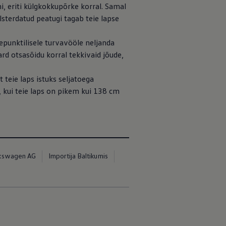
ni, eriti külgkokkupõrke korral. Samal
lsterdatud peatugi tagab teie lapse
epunktilisele turvavööle neljanda
d otsasõidu korral tekkivaid jõude,
 teie laps istuks seljatoega
, kui teie laps on pikem kui 138 cm
kswagen AG
Importija Baltikumis