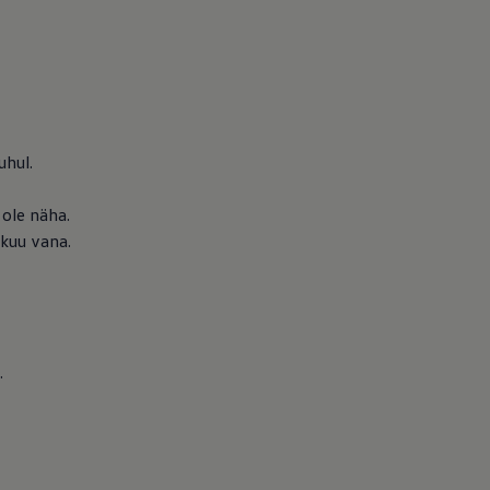
uhul.
 ole näha.
 kuu vana.
.