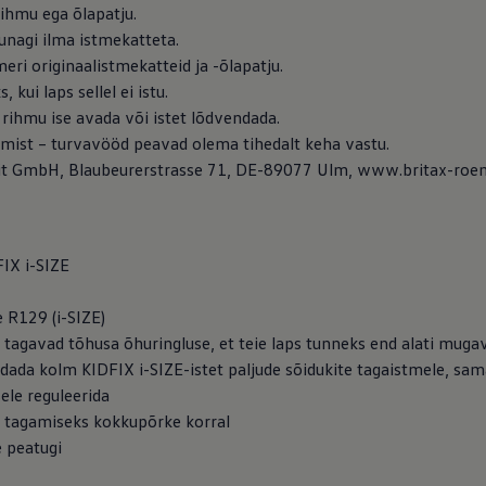
ihmu ega õlapatju.
unagi ilma istmekatteta.
eri originaalistmekatteid ja -õlapatju.
 kui laps sellel ei istu.
k rihmu ise avada või istet lõdvendada.
amist – turvavööd peavad olema tihedalt keha vastu.
heit GmbH, Blaubeurerstrasse 71, DE-89077 Ulm, www.britax-ro
FIX i-SIZE
e R129 (i-SIZE)
 tagavad tõhusa õhuringluse, et teie laps tunneks end alati mugava
dada kolm KIDFIX i-SIZE-istet paljude sõidukite tagaistmele, sam
ele reguleerida
se tagamiseks kokkupõrke korral
e peatugi