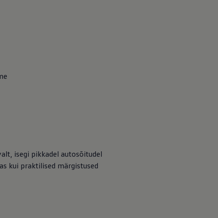
eme
lt, isegi pikkadel autosõitudel
as kui praktilised märgistused