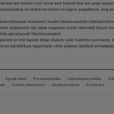
d teie last kolmel viisil: istme kest kaitseb teie last peast puusa
vavööjuhikud, et sõiduki turvavöö on õigesti paigaldatud, ning po
ikule kõhuosale lisakaitset, lisades täiskasvanutele mõeldud kolm
sele paigutusele teie lapse vaagnaluu kohal vähendab Secure Guar
sõidu ajal piisavalt liikumisvabadust
apseiste on teie lapsele kõige ohutum valik. Seetõttu soovitame, et
urema paindlikkuse tagamiseks võite seljatoe täielikult eemaldada
Õiguslik teade
Privaatsuspoliitika
Liiklusohutuse poliitika
Vol
eade
Toodete ohutusteave
Juurdepääsetavus
EU Data Act