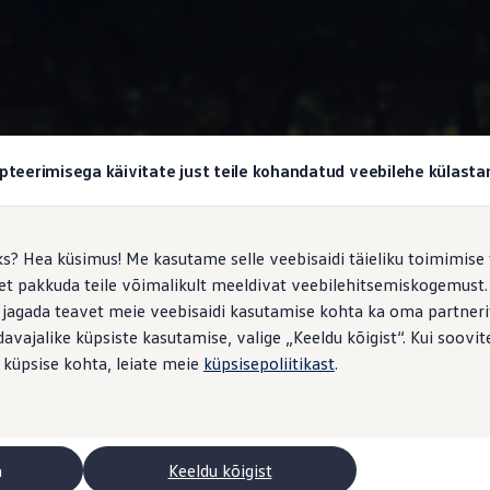
stele vanuses 3,5 kuni 12 aastat / kasvule 100–150 cm, standa
pteerimisega käivitate just teile kohandatud veebilehe külas
ks? Hea küsimus! Me kasutame selle veebisaidi täieliku toimimise 
, et pakkuda teile võimalikult meeldivat veebilehitsemiskogemus
 jagada teavet meie veebisaidi kasutamise kohta ka oma partnerit
vajalike küpsiste kasutamise, valige „Keeldu kõigist“. Kui soovite
 küpsise kohta, leiate meie
küpsisepoliitikast
.
Osa tootekood -
11A 019 906
Tootja -
Volkswagen
a
Keeldu kõigist