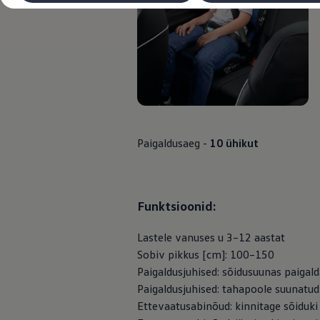
Laadimine ja sõiduulatus
Tehnoloogia ja arendus
Üleminek e-mobiilsusele
Jätkusuutlikkus
Elektrisõidukid töökojas: lõpp õlivahetustele
ID. tarkvarauuendus*
Elektriautode tarneajad
Ühenduvus
VW Connect
Kõik teenused
Aktiveerimine
Paigaldusaeg -
10 ühikut
VW Connect teie ID. jaoks.
Car-Net
App-Connect
Upgrades
We Charge
Funktsioonid:
Fleet Interface Data
Volkswagenist
Lastele vanuses u 3–12 aastat
Saa rohkem
Uudised
Sobiv pikkus [cm]: 100–150
Lisavarustus ja teenindus
Paigaldusjuhised: sõidusuunas paigal
Teenindus ja varuosad
Paigaldusjuhised: tahapoole suunatu
Volkswageni eelised
Ülevaatus
Ettevaatusabinõud: kinnitage sõiduki i
Remont ja kontroll