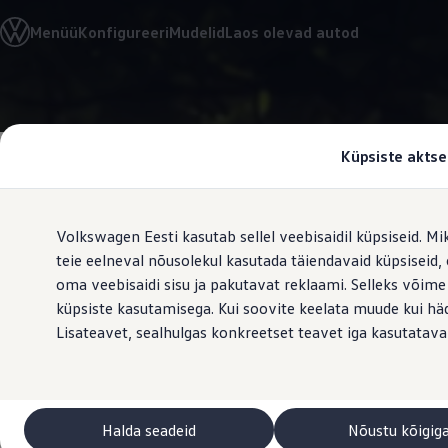
Valige oma Volkswagen
Menüü
Konfigureeri
Mudelid
Laos olevad autod
Mudelid ja konfiguraator
Uus ID. Cross
Konfigureeri
Volkswageni linnamaasturid
Hüppa
Hüppa
Volkswageni tarbesõidukid. Igaks ülesandeks valmis
põhisisu
jaluse
Volkswagen laoautode e-pood
juurde
juurde
Pakkumised ja teenused
i-SIZE Kidfix la
Küpsiste aktse
Juubelipakkumine
Autovahetus
Garantii
Volkswagen laoautode e-pood
Volkswagen Eesti kasutab sellel veebisaidil küpsiseid. Mi
Liising
Tasuta registreerimistasu sinu uuele Volkswagenile!
teie eelneval nõusolekul kasutada täiendavaid küpsiseid
Tiguani pistikhübriid
oma veebisaidi sisu ja pakutavat reklaami. Selleks võime
Elektriautod ja hübriidautod
küpsiste kasutamisega. Kui soovite keelata muude kui häda
Pistikhübriid
Golf eHybrid
Lisateavet, sealhulgas konkreetset teavet iga kasutatava
Tiguan eHybrid
Passat eHybrid
Tayron eHybrid
Touareg eHybrid
Ära iial ütle iial
Halda seadeid
Nõustu kõigig
ID. teadmised