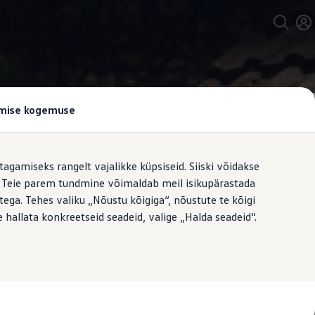
rdi R129 kohaselt
tamise kogemuse
tagamiseks rangelt vajalikke küpsiseid. Siiski võidakse
t. Teie parem tundmine võimaldab meil isikupärastada
ega. Tehes valiku „Nõustu kõigiga“, nõustute te kõigi
 hallata konkreetseid seadeid, valige „Halda seadeid“.