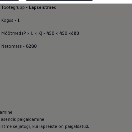
Tootegrupp -
Lapseistmed
Kogus -
1
Mõõtmed (P × L × K) -
450 × 450 ×680
Netomass -
8280
damine
d asendis paigaldamine
stme seljatugi, kui lapseiste on paigaldatud.