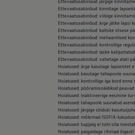
Ettevaatusabinõud: järgige kinnitamise
Mootoriõli ja töövedelikud
Ettevaatusabinõud: kinnitage lapseiste 
Veljed ja rehvid
Avarii- ja rikkeabi
Ettevaatusabinõud: viibige kinnitamis
Volkswageni teenindus
Ettevaatusabinõud: ärge jätke lapsi k
Lisatarvikud
Ettevaatusabinõud: kaitske otsese pä
Sise- ja väliskaitse
Transpordi- ja pagasilahendused
Ettevaatusabinõud: mehaanilised ko
Meelelahutus ja elektroonika
Ettevaatusabinõud: kontrollige regul
Isikupärastamine
Ettevaatusabinõud: laske kahjustatu
Seinalaadija ja laadimiskaablid
Klienditeave
Ettevaatusabinõud: vahetage alati pära
Ringlussevõtt ja tagastamine
Hoiatused: ärge kasutage lapseistet e
Tagasikutsumiskampaaniad
Hoiatused: kasutage tahapoole suunatu
Hoiatus- ja märgutuled
Teie Volkswageni uusimad tarkvaravärskendus
Hoiatused: kontrollige iga kord enne 
Teie Volkswageni uusimad tarkvaravärskendus
Hoiatused: pööramisnäidikud peavad 
Digitaalne juhend
Hoiatused: inaktiveerige eesmine tur
myVolkswagen
Takata turvapadja ohutusalane tagasikutsumine
Hoiatused: tahapoole suunatud asendi
Hoiatused: järgige sõiduki kasutusjuhe
Hoiatused: mõlemad ISOFIX-lukustush
Hoiatused: tugijalg ei tohi olla toest
Hoiatused: paigaldage rihmad õigesti