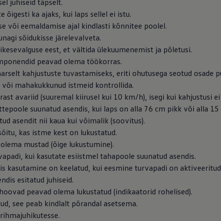
l juhiseid täpselt.
õigesti ka ajaks, kui laps sellel ei istu.
e või eemaldamise ajal kindlasti kõnnitee poolel.
unagi sõidukisse järelevalveta.
ikesevalguse eest, et vältida ülekuumenemist ja põletusi.
mponendid peavad olema töökorras.
aarselt kahjustuste tuvastamiseks, eriti ohutusega seotud osade p
d või mahakukkunud istmeid kontrollida.
st avariid (suuremal kiirusel kui 10 km/h), isegi kui kahjustusi ei
ttepoole suunatud asendis, kui laps on alla 76 cm pikk või alla 15
d asendit nii kaua kui võimalik (soovitus).
ed
sõitu, kas istme kest on lukustatud.
ed
olema mustad (õige lukustumine).
vapadi, kui kasutate esiistmel tahapoole suunatud asendis.
s kasutamine on keelatud, kui eesmine turvapadi on aktiveeritud
ndis esitatud juhiseid.
oovad peavad olema lukustatud (indikaatorid rohelised).
atud, see peab kindlalt põrandal asetsema.
 rihmajuhikutesse.