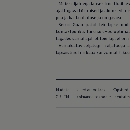
- Meie seljatoega lapseistmed kaitseva
ajal tagavad ülemised ja alumised tur
pea ja kaela ohutuse ja mugavuse
- Secure Guard pakub teie lapse tundl
kontaktpunkti. Tänu sülevöö optimaal
tagades samal ajal, et teie lapsel on 
- Eemaldatav seljatugi – seljatoega l
lapseistmel nii kaua kui võimalik. Su
Mudelid
Uued autod laos
Küpsised
OBFCM
Kolmanda osapoole litsentsit