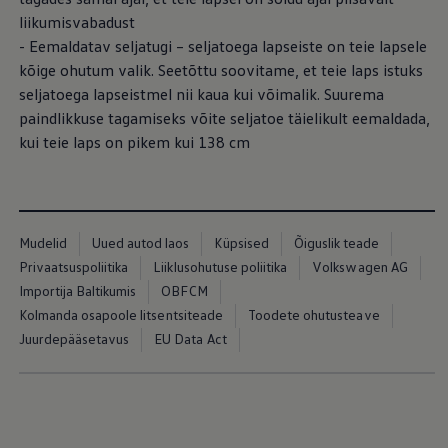
liikumisvabadust
- Eemaldatav seljatugi – seljatoega lapseiste on teie lapsele
kõige ohutum valik. Seetõttu soovitame, et teie laps istuks
seljatoega lapseistmel nii kaua kui võimalik. Suurema
paindlikkuse tagamiseks võite seljatoe täielikult eemaldada,
kui teie laps on pikem kui 138 cm
Mudelid
Uued autod laos
Küpsised
Õiguslik teade
Privaatsuspoliitika
Liiklusohutuse poliitika
Volkswagen AG
Importija Baltikumis
OBFCM
Kolmanda osapoole litsentsiteade
Toodete ohutusteave
Juurdepääsetavus
EU Data Act