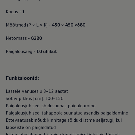
Mootoriõli ja töövedelikud
Veljed ja rehvid
Kogus -
1
Avarii- ja rikkeabi
Volkswageni teenindus
Mõõtmed (P × L × K) -
450 × 450 ×680
Lisatarvikud
Sise- ja väliskaitse
Transpordi- ja pagasilahendused
Netomass -
8280
Meelelahutus ja elektroonika
Isikupärastamine
Paigaldusaeg -
10 ühikut
Seinalaadija ja laadimiskaablid
Klienditeave
Ringlussevõtt ja tagastamine
Tagasikutsumiskampaaniad
Hoiatus- ja märgutuled
Funktsioonid:
Teie Volkswageni uusimad tarkvaravärskendus
Teie Volkswageni uusimad tarkvaravärskendus
Digitaalne juhend
Lastele vanuses u 3–12 aastat
myVolkswagen
Sobiv pikkus [cm]: 100–150
Takata turvapadja ohutusalane tagasikutsumine
Paigaldusjuhised: sõidusuunas paigaldamine
Paigaldusjuhised: tahapoole suunatud asendis paigaldamine
Ettevaatusabinõud: kinnitage sõiduki istme seljatugi, kui
lapseiste on paigaldatud.
Ettevaatusabinõud: järgige kinnitamisel juhiseid täpselt.