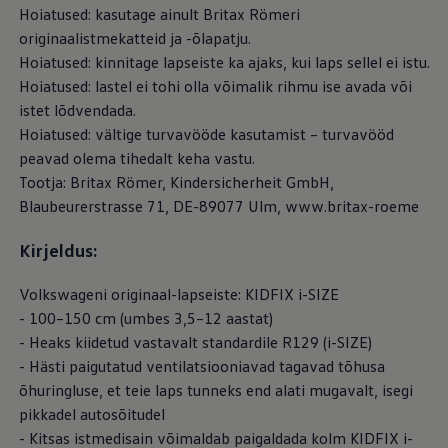
Hoiatused: kasutage ainult Britax Römeri
originaalistmekatteid ja -õlapatju.
Hoiatused: kinnitage lapseiste ka ajaks, kui laps sellel ei istu.
Hoiatused: lastel ei tohi olla võimalik rihmu ise avada või
istet lõdvendada.
Hoiatused: vältige turvavööde kasutamist – turvavööd
peavad olema tihedalt keha vastu.
Tootja: Britax Römer, Kindersicherheit GmbH,
Blaubeurerstrasse 71, DE-89077 Ulm, www.britax-roeme
Kirjeldus:
Volkswageni originaal-lapseiste: KIDFIX i-SIZE
- 100–150 cm (umbes 3,5–12 aastat)
- Heaks kiidetud vastavalt standardile R129 (i-SIZE)
- Hästi paigutatud ventilatsiooniavad tagavad tõhusa
õhuringluse, et teie laps tunneks end alati mugavalt, isegi
pikkadel autosõitudel
- Kitsas istmedisain võimaldab paigaldada kolm KIDFIX i-