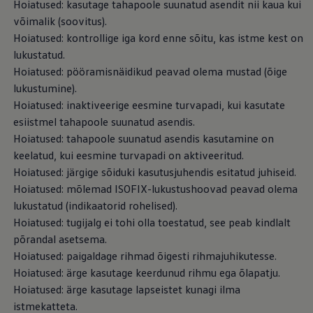
Hoiatused: kasutage tahapoole suunatud asendit nii kaua kui
võimalik (soovitus).
Hoiatused: kontrollige iga kord enne sõitu, kas istme kest on
lukustatud.
Hoiatused: pööramisnäidikud peavad olema mustad (õige
lukustumine).
Hoiatused: inaktiveerige eesmine turvapadi, kui kasutate
esiistmel tahapoole suunatud asendis.
Hoiatused: tahapoole suunatud asendis kasutamine on
keelatud, kui eesmine turvapadi on aktiveeritud.
Hoiatused: järgige sõiduki kasutusjuhendis esitatud juhiseid.
Hoiatused: mõlemad ISOFIX-lukustushoovad peavad olema
lukustatud (indikaatorid rohelised).
Hoiatused: tugijalg ei tohi olla toestatud, see peab kindlalt
põrandal asetsema.
Hoiatused: paigaldage rihmad õigesti rihmajuhikutesse.
Hoiatused: ärge kasutage keerdunud rihmu ega õlapatju.
Hoiatused: ärge kasutage lapseistet kunagi ilma
istmekatteta.