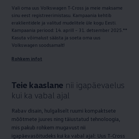
Vali oma uus
Volkswagen
T-Cross ja meie maksame
sinu eest registreerimistasu. Kampaania kehtib
eraklientidele ja valitud mudelitele üle kogu Eesti.
Kampaania periood: 14. aprill – 31. detsember 2025.**
Kasuta võimalust säästa ja soeta oma uus
Volkswagen
soodsamalt!
Rohkem infot
Teie kaaslane
nii igapäevaelus
kui ka vabal ajal
Rabav disain, hulgaliselt ruumi kompaktsete
mõõtmete juures ning täiustatud tehnoloogia,
mis pakub rohkem mugavust nii
igapäevasõitudeks kui ka vabal ajal: Uus T-Cross