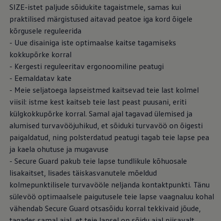
SIZE-istet paljude sõidukite tagaistmele, samas kui
praktilised märgistused aitavad peatoe iga kord õigele
kõrgusele reguleerida
- Uue disainiga iste optimaalse kaitse tagamiseks
kokkupõrke korral
- Kergesti reguleeritav ergonoomiline peatugi
- Eemaldatav kate
- Meie seljatoega lapseistmed kaitsevad teie last kolmel
viisil: istme kest kaitseb teie last peast puusani, eriti
külgkokkupõrke korral. Samal ajal tagavad ülemised ja
alumised turvavööjuhikud, et sõiduki turvavöö on õigesti
paigaldatud, ning polsterdatud peatugi tagab teie lapse pea
ja kaela ohutuse ja mugavuse
- Secure Guard pakub teie lapse tundlikule kõhuosale
lisakaitset, lisades täiskasvanutele mõeldud
kolmepunktilisele turvavööle neljanda kontaktpunkti. Tänu
sülevöö optimaalsele paigutusele teie lapse vaagnaluu kohal
vähendab Secure Guard otsasõidu korral tekkivaid jõude,
tagades samal ajal, et teie lapsel on sõidu ajal piisavalt