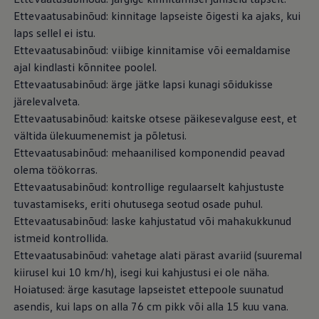
Ettevaatusabinõud: kinnitage lapseiste õigesti ka ajaks, kui
laps sellel ei istu.
Ettevaatusabinõud: viibige kinnitamise või eemaldamise
ajal kindlasti kõnnitee poolel.
Ettevaatusabinõud: ärge jätke lapsi kunagi sõidukisse
järelevalveta.
Ettevaatusabinõud: kaitske otsese päikesevalguse eest, et
vältida ülekuumenemist ja põletusi.
Ettevaatusabinõud: mehaanilised komponendid peavad
olema töökorras.
Ettevaatusabinõud: kontrollige regulaarselt kahjustuste
tuvastamiseks, eriti ohutusega seotud osade puhul.
Ettevaatusabinõud: laske kahjustatud või mahakukkunud
istmeid kontrollida.
Ettevaatusabinõud: vahetage alati pärast avariid (suuremal
kiirusel kui 10 km/h), isegi kui kahjustusi ei ole näha.
Hoiatused: ärge kasutage lapseistet ettepoole suunatud
asendis, kui laps on alla 76 cm pikk või alla 15 kuu vana.