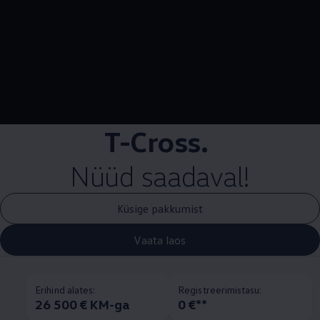
--:--
Remaining time, --:
T-Cross.
Nüüd saadaval!
Küsige pakkumist
Vaata laos
Erihind alates:
Registreerimistasu:
26 500 € KM-ga
0 €**