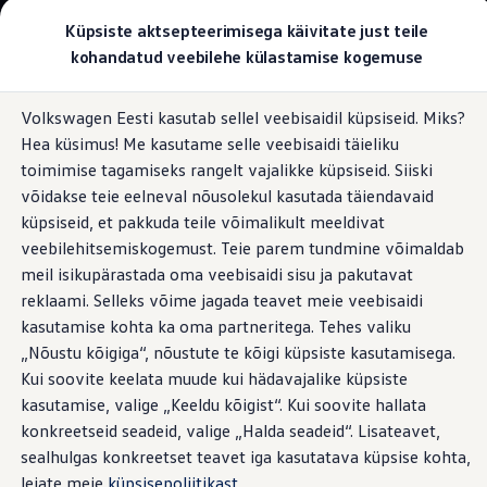
Valige oma Volkswagen
Küpsiste aktsepteerimisega käivitate just teile
Mudelid ja konfiguraator
kohandatud veebilehe külastamise kogemuse
Uus ID. Cross
Konfigureeri
Hüppa
Hüppa
Volkswageni linnamaasturid
Volkswagen Eesti kasutab sellel veebisaidil küpsiseid. Miks?
põhisisu
jaluse
Volkswageni tarbesõidukid. Igaks ülesandeks valmis
i-SIZE Kidfix lastele vanuses 3,5 kuni 12
Hea küsimus! Me kasutame selle veebisaidi täieliku
juurde
juurde
Volkswagen laoautode e-pood
aastat / kasvule 100–150 cm, standardi
Pakkumised ja teenused
toimimise tagamiseks rangelt vajalikke küpsiseid. Siiski
R129 kohaselt
Juubelipakkumine
võidakse teie eelneval nõusolekul kasutada täiendavaid
Autovahetus
küpsiseid, et pakkuda teile võimalikult meeldivat
Garantii
Volkswagen laoautode e-pood
veebilehitsemiskogemust. Teie parem tundmine võimaldab
Liising
meil isikupärastada oma veebisaidi sisu ja pakutavat
Tasuta registreerimistasu sinu uuele Volkswagenile!
reklaami. Selleks võime jagada teavet meie veebisaidi
Tiguani pistikhübriid
Elektriautod ja hübriidautod
kasutamise kohta ka oma partneritega. Tehes valiku
Pistikhübriid
„Nõustu kõigiga“, nõustute te kõigi küpsiste kasutamisega.
Golf eHybrid
Kui soovite keelata muude kui hädavajalike küpsiste
Tiguan eHybrid
Passat eHybrid
kasutamise, valige „Keeldu kõigist“. Kui soovite hallata
Tayron eHybrid
konkreetseid seadeid, valige „Halda seadeid“. Lisateavet,
Touareg eHybrid
sealhulgas konkreetset teavet iga kasutatava küpsise kohta,
Ära iial ütle iial
ID. teadmised
leiate meie
küpsisepoliitikast
.