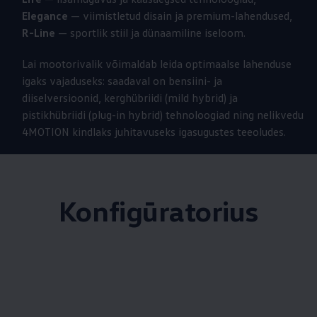
Elegance
— viimistletud disain ja premium-lahendused,
R-Line
— sportlik stiil ja dünaamiline iseloom.
Lai mootorivalik võimaldab leida optimaalse lahenduse
igaks vajaduseks: saadaval on bensiini- ja
diiselversioonid, kerghübriidi (mild hybrid) ja
pistikhübriidi (plug-in hybrid) tehnoloogiad ning nelikvedu
4MOTION kindlaks juhitavuseks igasugustes teeoludes.
Konfigūratorius