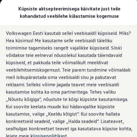
Valige oma Volkswagen
Küpsiste aktsepteerimisega käivitate just teile
Mudelid ja konfiguraator
kohandatud veebilehe külastamise kogemuse
Uus ID. Cross
Konfigureeri
Hüppa
Hüppa
Volkswageni linnamaasturid
Volkswagen Eesti kasutab sellel veebisaidil küpsiseid. Miks?
põhisisu
jaluse
Volkswageni tarbesõidukid. Igaks ülesandeks valmis
eHybrid
Hea küsimus! Me kasutame selle veebisaidi täieliku
juurde
juurde
Volkswagen laoautode e-pood
Pakkumised ja teenused
toimimise tagamiseks rangelt vajalikke küpsiseid. Siiski
Juubelipakkumine
võidakse teie eelneval nõusolekul kasutada täiendavaid
Iga reisi jaoks, olgu see
Autovahetus
küpsiseid, et pakkuda teile võimalikult meeldivat
Garantii
Volkswagen laoautode e-pood
veebilehitsemiskogemust. Teie parem tundmine võimaldab
lühike või pikk:
uus
Liising
meil isikupärastada oma veebisaidi sisu ja pakutavat
Tasuta registreerimistasu sinu uuele Volkswagenile!
reklaami. Selleks võime jagada teavet meie veebisaidi
Tiguan eHybrid
Tiguani pistikhübriid
Elektriautod ja hübriidautod
kasutamise kohta ka oma partneritega. Tehes valiku
Pistikhübriid
„Nõustu kõigiga“, nõustute te kõigi küpsiste kasutamisega.
Golf eHybrid
Kui soovite keelata muude kui hädavajalike küpsiste
Tiguan eHybrid
Passat eHybrid
kasutamise, valige „Keeldu kõigist“. Kui soovite hallata
Tayron eHybrid
konkreetseid seadeid, valige „Halda seadeid“. Lisateavet,
Touareg eHybrid
sealhulgas konkreetset teavet iga kasutatava küpsise kohta,
Ära iial ütle iial
ID. teadmised
leiate meie
küpsisepoliitikast
.