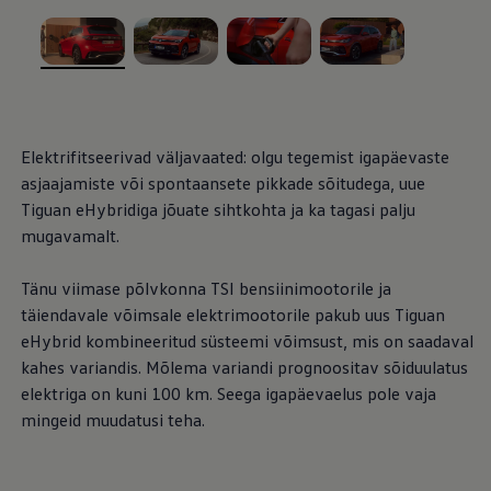
Mootoriõli ja töövedelikud
Veljed ja rehvid
Avarii- ja rikkeabi
Volkswageni teenindus
, /
, /
, /
, /
Lisatarvikud
Sise- ja väliskaitse
Transpordi- ja pagasilahendused
Meelelahutus ja elektroonika
Elektrifitseerivad väljavaated: olgu tegemist igapäevaste
Isikupärastamine
asjaajamiste või spontaansete pikkade sõitudega, uue
Seinalaadija ja laadimiskaablid
Klienditeave
Tiguan eHybridiga jõuate sihtkohta ja ka tagasi palju
Ringlussevõtt ja tagastamine
mugavamalt.
Tagasikutsumiskampaaniad
Hoiatus- ja märgutuled
Teie Volkswageni uusimad tarkvaravärskendus
Tänu viimase põlvkonna TSI bensiinimootorile ja
Teie Volkswageni uusimad tarkvaravärskendus
täiendavale võimsale elektrimootorile pakub uus Tiguan
Digitaalne juhend
eHybrid kombineeritud süsteemi võimsust, mis on saadaval
myVolkswagen
Takata turvapadja ohutusalane tagasikutsumine
kahes variandis. Mõlema variandi prognoositav sõiduulatus
elektriga on kuni 100 km. Seega igapäevaelus pole vaja
mingeid muudatusi teha.