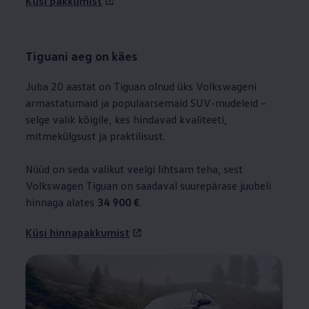
Küsi pakkumist
Tiguani aeg on käes
Juba 20 aastat on Tiguan olnud üks Volkswageni
armastatumaid ja populaarsemaid SUV-mudeleid –
selge valik kõigile, kes hindavad kvaliteeti,
mitmekülgsust ja praktilisust.
Nüüd on seda valikut veelgi lihtsam teha, sest
Volkswagen
Tiguan on saadaval suurepärase juubeli
hinnaga alates
34 900 €
.
Küsi hinnapakkumist