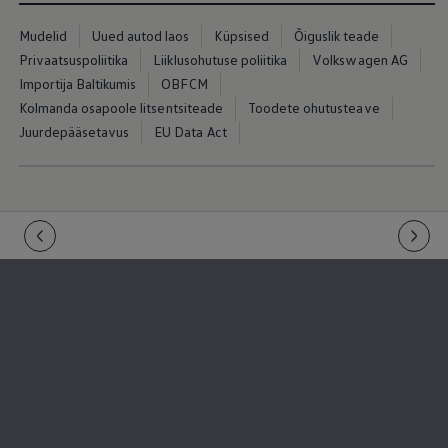
Mudelid
Uued autod laos
Küpsised
Õiguslik teade
Privaatsuspoliitika
Liiklusohutuse poliitika
Volkswagen AG
Importija Baltikumis
OBFCM
Kolmanda osapoole litsentsiteade
Toodete ohutusteave
Juurdepääsetavus
EU Data Act