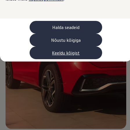
Laadimine ja sõiduulatus
Tehnoloogia ja arendus
Üleminek e-mobiilsusele
Jätkusuutlikkus
Elektrisõidukid töökojas: lõpp õlivahetustele
Halda seadeid
ID. tarkvarauuendus*
Elektriautode tarneajad
Ühenduvus
Nõustu kõigiga
VW Connect
Kõik teenused
Keeldu kõigist
Aktiveerimine
VW Connect teie ID. jaoks.
Car-Net
App-Connect
Upgrades
We Charge
Fleet Interface Data
Volkswagenist
Saa rohkem
Uudised
Lisavarustus ja teenindus
Teenindus ja varuosad
Volkswageni eelised
Ülevaatus
Remont ja kontroll