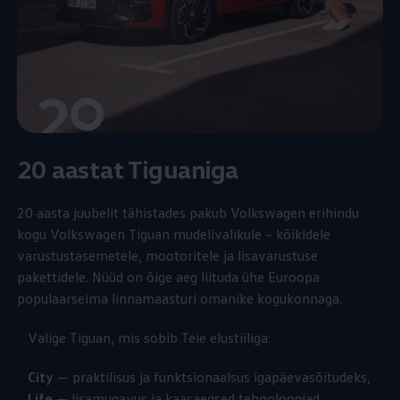
20 aastat Tiguaniga
20 aasta juubelit tähistades pakub
Volkswagen
erihindu
kogu
Volkswagen
Tiguan mudelivalikule – kõikidele
varustustasemetele, mootoritele ja lisavarustuse
pakettidele. Nüüd on õige aeg liituda ühe Euroopa
populaarseima linnamaasturi omanike kogukonnaga.
Valige Tiguan, mis sobib Teie elustiiliga:
City
— praktilisus ja funktsionaalsus igapäevasõitudeks,
Life
— lisamugavus ja kaasaegsed tehnoloogiad,