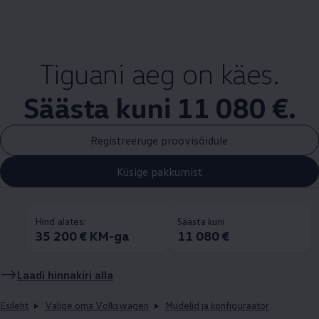
Tiguani aeg on käes.
Säästa kuni 11 080 €.
Registreeruge proovisõidule
Küsige pakkumist
Hind alates:
Säästa kuni
35 200 € KM-ga
11 080 €
Laadi hinnakiri alla
Esileht
Valige oma Volkswagen
Mudelid ja konfiguraator