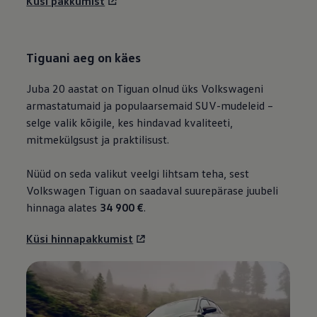
Küsi pakkumist
Tiguani aeg on käes
Juba 20 aastat on Tiguan olnud üks Volkswageni
armastatumaid ja populaarsemaid SUV-mudeleid –
selge valik kõigile, kes hindavad kvaliteeti,
mitmekülgsust ja praktilisust.
Nüüd on seda valikut veelgi lihtsam teha, sest
Volkswagen
Tiguan on saadaval suurepärase juubeli
hinnaga alates
34 900 €
.
Küsi hinnapakkumist