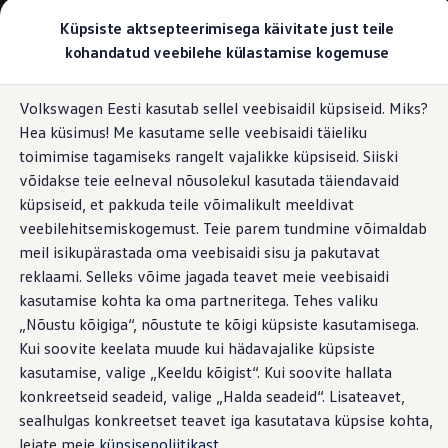
Valige oma Volkswagen
Küpsiste aktsepteerimisega käivitate just teile
Mudelid ja konfiguraator
kohandatud veebilehe külastamise kogemuse
Uus ID. Cross
Konfigureeri
Hüppa
Hüppa
Volkswageni linnamaasturid
Volkswagen Eesti kasutab sellel veebisaidil küpsiseid. Miks?
põhisisu
jaluse
Volkswageni tarbesõidukid. Igaks ülesandeks valmis
Hea küsimus! Me kasutame selle veebisaidi täieliku
juurde
juurde
Volkswagen laoautode e-pood
Pakkumised ja teenused
toimimise tagamiseks rangelt vajalikke küpsiseid. Siiski
Juubelipakkumine
võidakse teie eelneval nõusolekul kasutada täiendavaid
Autovahetus
küpsiseid, et pakkuda teile võimalikult meeldivat
Garantii
Volkswagen laoautode e-pood
veebilehitsemiskogemust. Teie parem tundmine võimaldab
Liising
meil isikupärastada oma veebisaidi sisu ja pakutavat
Tasuta registreerimistasu sinu uuele Volkswagenile!
reklaami. Selleks võime jagada teavet meie veebisaidi
Tiguani pistikhübriid
Elektriautod ja hübriidautod
kasutamise kohta ka oma partneritega. Tehes valiku
Pistikhübriid
„Nõustu kõigiga“, nõustute te kõigi küpsiste kasutamisega.
Golf eHybrid
Kui soovite keelata muude kui hädavajalike küpsiste
Tiguan eHybrid
Passat eHybrid
kasutamise, valige „Keeldu kõigist“. Kui soovite hallata
Tayron eHybrid
konkreetseid seadeid, valige „Halda seadeid“. Lisateavet,
Touareg eHybrid
sealhulgas konkreetset teavet iga kasutatava küpsise kohta,
Ära iial ütle iial
ID. teadmised
leiate meie
küpsisepoliitikast
.