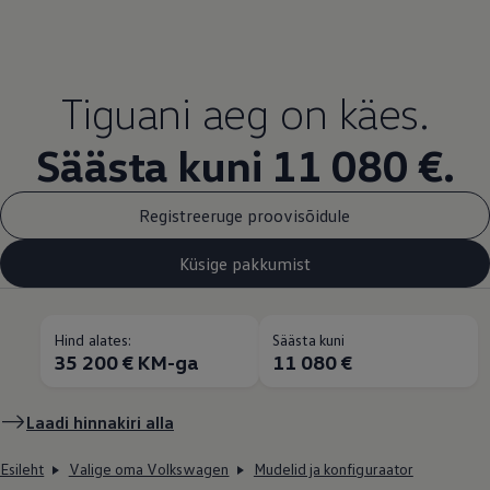
Tiguani aeg on käes.
Säästa kuni 11 080 €.
Registreeruge proovisõidule
Küsige pakkumist
Hind alates:
Säästa kuni
35 200 € KM-ga
11 080 €
Laadi hinnakiri alla
Esileht
Valige oma Volkswagen
Mudelid ja konfiguraator