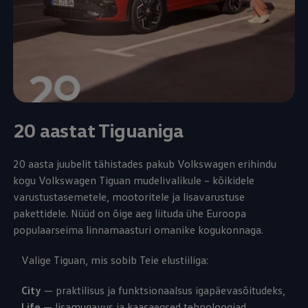
20 aastat Tiguaniga
20 aasta juubelit tähistades pakub
Volkswagen
erihindu
kogu
Volkswagen
Tiguan mudelivalikule – kõikidele
varustustasemetele, mootoritele ja lisavarustuse
pakettidele. Nüüd on õige aeg liituda ühe Euroopa
populaarseima linnamaasturi omanike kogukonnaga.
Valige Tiguan, mis sobib Teie elustiiliga:
City
— praktilisus ja funktsionaalsus igapäevasõitudeks,
Life
— lisamugavus ja kaasaegsed tehnoloogiad,