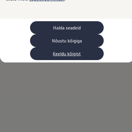
Laadimine ja sõiduulatus
Tehnoloogia ja arendus
Üleminek e-mobiilsusele
Jätkusuutlikkus
Elektrisõidukid töökojas: lõpp õlivahetustele
Halda seadeid
ID. tarkvarauuendus*
Elektriautode tarneajad
Ühenduvus
Nõustu kõigiga
VW Connect
Kõik teenused
Keeldu kõigist
Aktiveerimine
VW Connect teie ID. jaoks.
Car-Net
App-Connect
Upgrades
We Charge
Fleet Interface Data
Volkswagenist
Saa rohkem
Uudised
Lisavarustus ja teenindus
Teenindus ja varuosad
Volkswageni eelised
Ülevaatus
Remont ja kontroll