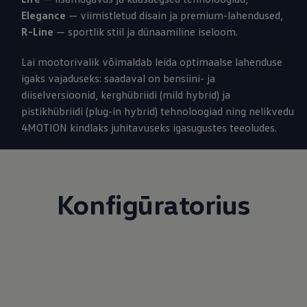
Elegance
— viimistletud disain ja premium-lahendused,
R-Line
— sportlik stiil ja dünaamiline iseloom.
Lai mootorivalik võimaldab leida optimaalse lahenduse
igaks vajaduseks: saadaval on bensiini- ja
diiselversioonid, kerghübriidi (mild hybrid) ja
pistikhübriidi (plug-in hybrid) tehnoloogiad ning nelikvedu
4MOTION kindlaks juhitavuseks igasugustes teeoludes.
Konfigūratorius