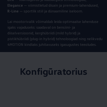
Elegance
— viimistletud disain ja premium-lahendused,
R-Line
— sportlik stiil ja dünaamiline iseloom.
Lai mootorivalik võimaldab leida optimaalse lahenduse
igaks vajaduseks: saadaval on bensiini- ja
diiselversioonid, kerghübriidi (mild hybrid) ja
pistikhübriidi (plug-in hybrid) tehnoloogiad ning nelikvedu
4MOTION kindlaks juhitavuseks igasugustes teeoludes.
Konfigūratorius