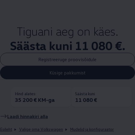
Tiguani aeg on käes.
Säästa kuni 11 080 €.
Registreeruge proovisõidule
Küsige pakkumist
Hind alates:
Säästa kuni
35 200 € KM-ga
11 080 €
Laadi hinnakiri alla
Esileht
Valige oma Volkswagen
Mudelid ja konfiguraator