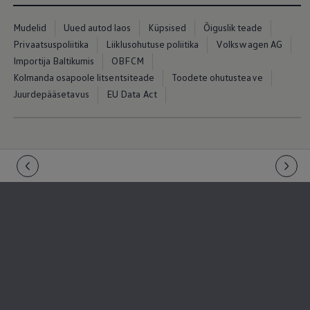
Mootoriõli ja töövedelikud
Veljed ja rehvid
Mudelid
Uued autod laos
Küpsised
Õiguslik teade
Avarii- ja rikkeabi
Volkswageni teenindus
Privaatsuspoliitika
Liiklusohutuse poliitika
Volkswagen AG
Lisatarvikud
Importija Baltikumis
OBFCM
Sise- ja väliskaitse
Kolmanda osapoole litsentsiteade
Toodete ohutusteave
Transpordi- ja pagasilahendused
Meelelahutus ja elektroonika
Juurdepääsetavus
EU Data Act
Isikupärastamine
Seinalaadija ja laadimiskaablid
Klienditeave
Ringlussevõtt ja tagastamine
Tagasikutsumiskampaaniad
Hoiatus- ja märgutuled
Teie Volkswageni uusimad tarkvaravärskendus
Teie Volkswageni uusimad tarkvaravärskendus
Digitaalne juhend
myVolkswagen
Takata turvapadja ohutusalane tagasikutsumine