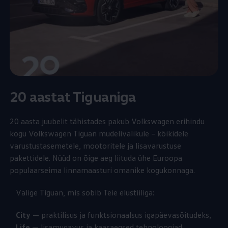
20 aastat Tiguaniga
20 aasta juubelit tähistades pakub
Volkswagen
erihindu
kogu
Volkswagen
Tiguan mudelivalikule – kõikidele
varustustasemetele, mootoritele ja lisavarustuse
pakettidele. Nüüd on õige aeg liituda ühe Euroopa
populaarseima linnamaasturi omanike kogukonnaga.
Valige Tiguan, mis sobib Teie elustiiliga:
City
— praktilisus ja funktsionaalsus igapäevasõitudeks,
Life
— lisamugavus ja kaasaegsed tehnoloogiad,