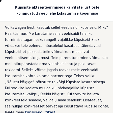
Valige oma Volkswagen
Küpsiste aktsepteerimisega käivitate just teile
Mudelid ja konfiguraator
kohandatud veebilehe külastamise kogemuse
Uus ID. Cross
Konfigureeri
Hüppa
Hüppa
Volkswageni linnamaasturid
Volkswagen Eesti kasutab sellel veebisaidil küpsiseid. Miks?
põhisisu
jaluse
Volkswageni tarbesõidukid. Igaks ülesandeks valmis
Haakekonks, haagise mass ja haagisega
Hea küsimus! Me kasutame selle veebisaidi täieliku
juurde
juurde
Volkswagen laoautode e-pood
manööverdamise abisüsteem Trailer Assist
Pakkumised ja teenused
toimimise tagamiseks rangelt vajalikke küpsiseid. Siiski
Juubelipakkumine
võidakse teie eelneval nõusolekul kasutada täiendavaid
Autovahetus
Manööverdage
küpsiseid, et pakkuda teile võimalikult meeldivat
Garantii
Volkswagen laoautode e-pood
veebilehitsemiskogemust. Teie parem tundmine võimaldab
Liising
vaevata.
Isegi suure
meil isikupärastada oma veebisaidi sisu ja pakutavat
Tasuta registreerimistasu sinu uuele Volkswagenile!
reklaami. Selleks võime jagada teavet meie veebisaidi
Tiguani pistikhübriid
haagisega.
Elektriautod ja hübriidautod
kasutamise kohta ka oma partneritega. Tehes valiku
Pistikhübriid
„Nõustu kõigiga“, nõustute te kõigi küpsiste kasutamisega.
Golf eHybrid
Kui soovite keelata muude kui hädavajalike küpsiste
Tiguan eHybrid
Passat eHybrid
kasutamise, valige „Keeldu kõigist“. Kui soovite hallata
Tayron eHybrid
konkreetseid seadeid, valige „Halda seadeid“. Lisateavet,
Touareg eHybrid
sealhulgas konkreetset teavet iga kasutatava küpsise kohta,
Ära iial ütle iial
ID. teadmised
leiate meie
küpsisepoliitikast
.