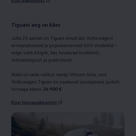
Küsi pakkumist
Tiguani aeg on käes
Juba 20 aastat on Tiguan olnud üks Volkswageni
armastatumaid ja populaarsemaid SUV-mudeleid –
selge valik kõigile, kes hindavad kvaliteeti,
mitmekülgsust ja praktilisust.
Nüüd on seda valikut veelgi lihtsam teha, sest
Volkswagen
Tiguan on saadaval suurepärase juubeli
hinnaga alates
34 900 €
.
Küsi hinnapakkumist