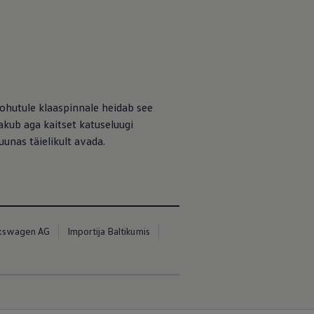
tohutule klaaspinnale heidab see
akub aga kaitset katuseluugi
uunas täielikult avada.
kswagen AG
Importija Baltikumis