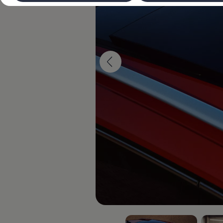
Laadimine ja sõiduulatus
Tehnoloogia ja arendus
Üleminek e-mobiilsusele
Jätkusuutlikkus
Elektrisõidukid töökojas: lõpp õlivahetustele
ID. tarkvarauuendus*
Elektriautode tarneajad
Ühenduvus
VW Connect
Kõik teenused
Aktiveerimine
VW Connect teie ID. jaoks.
Car-Net
App-Connect
Upgrades
We Charge
Fleet Interface Data
Volkswagenist
Saa rohkem
Uudised
Lisavarustus ja teenindus
Teenindus ja varuosad
Volkswageni eelised
Ülevaatus
Remont ja kontroll