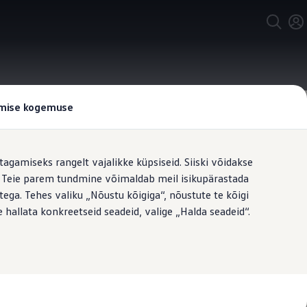
tamise kogemuse
tagamiseks rangelt vajalikke küpsiseid. Siiski võidakse
t. Teie parem tundmine võimaldab meil isikupärastada
ega. Tehes valiku „Nõustu kõigiga“, nõustute te kõigi
 hallata konkreetseid seadeid, valige „Halda seadeid“.