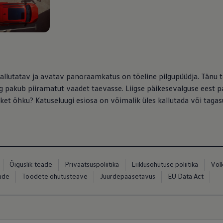
kallutatav ja avatav panoraamkatus on tõeline pilgupüüdja. Tänu 
ng pakub piiramatut vaadet taevasse. Liigse päikesevalguse eest p
rsket õhku? Katuseluugi esiosa on võimalik üles kallutada või tagas
ed
ed
Õiguslik teade
Privaatsuspoliitika
Liiklusohutuse poliitika
Vol
eade
Toodete ohutusteave
Juurdepääsetavus
EU Data Act