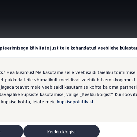
Kallutatav ja avatav panoraamkatus
pteerimisega käivitate just teile kohandatud veebilehe külas
oma
silmapiiri
ks? Hea küsimus! Me kasutame selle veebisaidi täieliku toimimise 
, et pakkuda teile võimalikult meeldivat veebilehitsemiskogemus
 jagada teavet meie veebisaidi kasutamise kohta ka oma partnerit
vajalike küpsiste kasutamise, valige „Keeldu kõigist“. Kui soovite
 küpsise kohta, leiate meie
küpsisepoliitikast
.
a
Keeldu kõigist