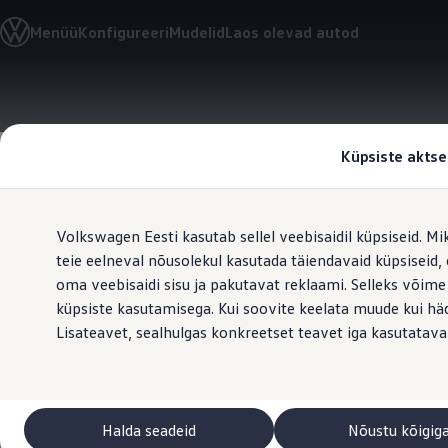
Valige oma Volkswagen
Menüü
Konfigureeri
Mudelid
Laos olevad autod
Mudelid ja konfiguraator
Uus ID. Cross
Konfigureeri
Volkswageni linnamaasturid
Hüppa
Hüppa
Volkswageni tarbesõidukid. Igaks ülesandeks valmis
põhisisu
jaluse
Volkswagen laoautode e-pood
juurde
juurde
Pakkumised ja teenused
Küpsiste aktse
Juubelipakkumine
Autovahetus
Garantii
Laiendage 
Volkswagen laoautode e-pood
Volkswagen Eesti kasutab sellel veebisaidil küpsiseid. Mi
Liising
Tasuta registreerimistasu sinu uuele Volkswagenile!
teie eelneval nõusolekul kasutada täiendavaid küpsiseid
Tiguani pistikhübriid
oma veebisaidi sisu ja pakutavat reklaami. Selleks võime
Elektriautod ja hübriidautod
küpsiste kasutamisega. Kui soovite keelata muude kui häda
Pistikhübriid
Golf eHybrid
Lisateavet, sealhulgas konkreetset teavet iga kasutatava
Tiguan eHybrid
Passat eHybrid
Tayron eHybrid
Touareg eHybrid
Ära iial ütle iial
Halda seadeid
Nõustu kõigig
ID. teadmised