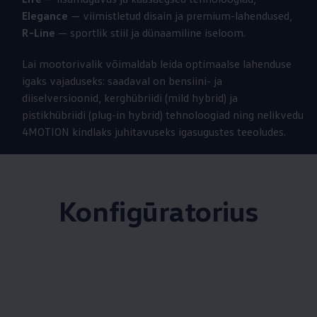
Elegance
— viimistletud disain ja premium-lahendused,
R-Line
— sportlik stiil ja dünaamiline iseloom.
Lai mootorivalik võimaldab leida optimaalse lahenduse
igaks vajaduseks: saadaval on bensiini- ja
diiselversioonid, kerghübriidi (mild hybrid) ja
pistikhübriidi (plug-in hybrid) tehnoloogiad ning nelikvedu
4MOTION kindlaks juhitavuseks igasugustes teeoludes.
Konfigūratorius