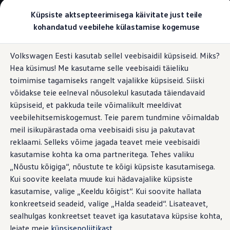
Valige oma Volkswagen
Küpsiste aktsepteerimisega käivitate just teile
Mudelid ja konfiguraator
kohandatud veebilehe külastamise kogemuse
Uus ID. Cross
Konfigureeri
Hüppa
Hüppa
Volkswageni linnamaasturid
Volkswagen Eesti kasutab sellel veebisaidil küpsiseid. Miks?
põhisisu
jaluse
Volkswageni tarbesõidukid. Igaks ülesandeks valmis
Sõidukogemuse lüliti
Hea küsimus! Me kasutame selle veebisaidi täieliku
juurde
juurde
Volkswagen laoautode e-pood
Pakkumised ja teenused
toimimise tagamiseks rangelt vajalikke küpsiseid. Siiski
Juubelipakkumine
võidakse teie eelneval nõusolekul kasutada täiendavaid
Uus sõidukogemus
vaid
Autovahetus
küpsiseid, et pakkuda teile võimalikult meeldivat
Garantii
Volkswagen laoautode e-pood
veebilehitsemiskogemust. Teie parem tundmine võimaldab
ühe nupuvajutusega
Liising
meil isikupärastada oma veebisaidi sisu ja pakutavat
Tasuta registreerimistasu sinu uuele Volkswagenile!
reklaami. Selleks võime jagada teavet meie veebisaidi
Tiguani pistikhübriid
Elektriautod ja hübriidautod
kasutamise kohta ka oma partneritega. Tehes valiku
Pistikhübriid
„Nõustu kõigiga“, nõustute te kõigi küpsiste kasutamisega.
Golf eHybrid
Kui soovite keelata muude kui hädavajalike küpsiste
Tiguan eHybrid
Passat eHybrid
kasutamise, valige „Keeldu kõigist“. Kui soovite hallata
Tayron eHybrid
konkreetseid seadeid, valige „Halda seadeid“. Lisateavet,
Touareg eHybrid
sealhulgas konkreetset teavet iga kasutatava küpsise kohta,
Ära iial ütle iial
ID. teadmised
leiate meie
küpsisepoliitikast
.