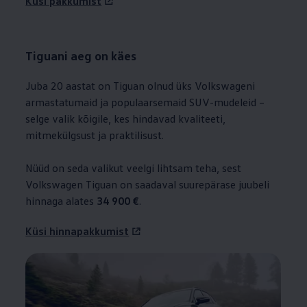
Küsi pakkumist
Tiguani aeg on käes
Juba 20 aastat on Tiguan olnud üks Volkswageni
armastatumaid ja populaarsemaid SUV-mudeleid –
selge valik kõigile, kes hindavad kvaliteeti,
mitmekülgsust ja praktilisust.
Nüüd on seda valikut veelgi lihtsam teha, sest
Volkswagen
Tiguan on saadaval suurepärase juubeli
hinnaga alates
34 900 €
.
Küsi hinnapakkumist