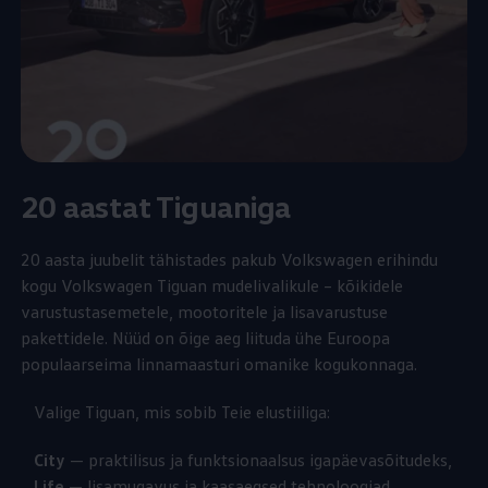
20 aastat Tiguaniga
20 aasta juubelit tähistades pakub
Volkswagen
erihindu
kogu
Volkswagen
Tiguan mudelivalikule – kõikidele
varustustasemetele, mootoritele ja lisavarustuse
pakettidele. Nüüd on õige aeg liituda ühe Euroopa
populaarseima linnamaasturi omanike kogukonnaga.
Valige Tiguan, mis sobib Teie elustiiliga:
City
— praktilisus ja funktsionaalsus igapäevasõitudeks,
Life
— lisamugavus ja kaasaegsed tehnoloogiad,