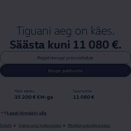
Tiguani aeg on käes.
Säästa kuni 11 080 €.
Registreeruge proovisõidule
Küsige pakkumist
Hind alates:
Säästa kuni
35 200 € KM-ga
11 080 €
Laadi hinnakiri alla
Esileht
Valige oma Volkswagen
Mudelid ja konfiguraator