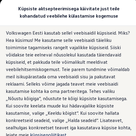
Valige oma Volkswagen
Küpsiste aktsepteerimisega käivitate just teile
Mudelid ja konfiguraator
kohandatud veebilehe külastamise kogemuse
Uus ID. Cross
Konfigureeri
Hüppa
Hüppa
Volkswageni linnamaasturid
Volkswagen Eesti kasutab sellel veebisaidil küpsiseid. Miks?
põhisisu
jaluse
Volkswageni tarbesõidukid. Igaks ülesandeks valmis
Hea küsimus! Me kasutame selle veebisaidi täieliku
juurde
juurde
Volkswagen laoautode e-pood
Pakkumised ja teenused
toimimise tagamiseks rangelt vajalikke küpsiseid. Siiski
Juubelipakkumine
võidakse teie eelneval nõusolekul kasutada täiendavaid
Autovahetus
küpsiseid, et pakkuda teile võimalikult meeldivat
Garantii
Volkswagen laoautode e-pood
veebilehitsemiskogemust. Teie parem tundmine võimaldab
Liising
meil isikupärastada oma veebisaidi sisu ja pakutavat
Tasuta registreerimistasu sinu uuele Volkswagenile!
reklaami. Selleks võime jagada teavet meie veebisaidi
Tiguani pistikhübriid
Elektriautod ja hübriidautod
kasutamise kohta ka oma partneritega. Tehes valiku
Pistikhübriid
„Nõustu kõigiga“, nõustute te kõigi küpsiste kasutamisega.
Golf eHybrid
Kui soovite keelata muude kui hädavajalike küpsiste
Tiguan eHybrid
Passat eHybrid
kasutamise, valige „Keeldu kõigist“. Kui soovite hallata
Tayron eHybrid
konkreetseid seadeid, valige „Halda seadeid“. Lisateavet,
Touareg eHybrid
sealhulgas konkreetset teavet iga kasutatava küpsise kohta,
Ära iial ütle iial
ID. teadmised
leiate meie
küpsisepoliitikast
.