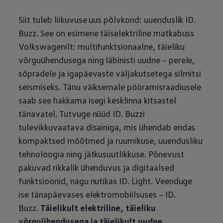
Siit tuleb liikuvuse uus põlvkond: uuenduslik ID.
Buzz. See on esimene täiselektriline matkabuss
Volkswagenilt: multifunktsionaalne, täieliku
võrguühendusega ning läbinisti uudne – perele,
sõpradele ja igapäevaste väljakutsetega silmitsi
seismiseks. Tänu väiksemale pööramisraadiusele
saab see hakkama isegi kesklinna kitsastel
tänavatel. Tutvuge nüüd ID. Buzzi
tulevikkuvaatava disainiga, mis ühendab endas
kompaktsed mõõtmed ja ruumikuse, uuendusliku
tehnoloogia ning jätkusuutlikkuse. Põnevust
pakuvad rikkalik ühenduvus ja digitaalsed
funktsioonid, nagu nutikas ID. Light. Veenduge
ise tänapäevases elektromobiilsuses – ID.
Buzz.
Täielikult elektriline, täieliku
võrguühendusega ja täielikult uudne.