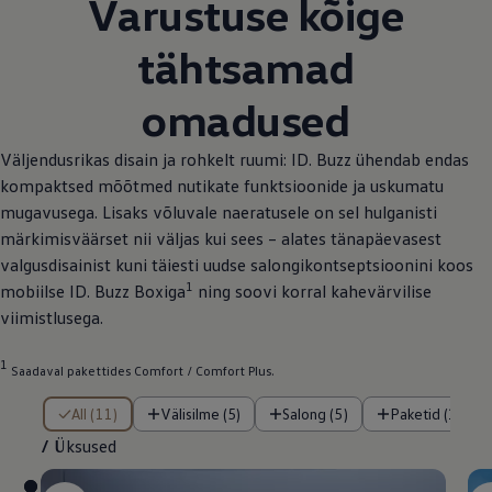
Varustuse kõige
tähtsamad
omadused
Väljendusrikas disain ja rohkelt ruumi: ID. Buzz ühendab endas
kompaktsed mõõtmed nutikate funktsioonide ja uskumatu
mugavusega. Lisaks võluvale naeratusele on sel hulganisti
märkimisväärset nii väljas kui sees – alates tänapäevasest
valgusdisainist kuni täiesti uudse salongikontseptsioonini koos
1
mobiilse ID. Buzz Boxiga
ning soovi korral kahevärvilise
viimistlusega.
1
Saadaval pakettides Comfort / Comfort Plus.
/ Üksused
All (11)
Välisilme (5)
Salong (5)
Paketid (1)
/
Üksused