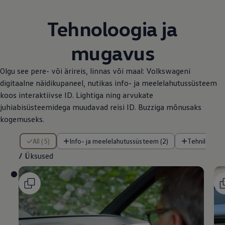
Tehnoloogia ja
mugavus
Olgu see pere- või ärireis, linnas või maal: Volkswageni
digitaalne näidikupaneel, nutikas info- ja meelelahutussüsteem
koos interaktiivse ID. Lightiga ning arvukate
juhiabisüsteemidega muudavad reisi ID. Buzziga mõnusaks
kogemuseks.
/ Üksused
All (5)
Info- ja meelelahutussüsteem (2)
Tehnilised f
/
Üksused