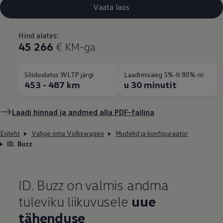
Vaata laos
Hind alates:
45 266
€ KM-ga
Sõiduulatus WLTP järgi
Laadimisaeg 5%-lt 80%-ni:
453 - 487 km
u 30 minutit
Laadi hinnad ja andmed alla PDF-failina
Esileht
Valige oma Volkswagen
Mudelid ja konfiguraator
ID. Buzz
ID. Buzz on valmis andma
tuleviku liikuvusele
uue
tähenduse