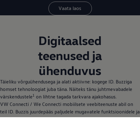
Vaata laos
Digitaalsed
teenused ja
ühenduvus
Täieliku võrguühendusega ja alati aktiivne: kogege ID. Buzziga
homset tehnoloogiat juba täna. Näiteks tänu juhtmevabadele
1
värskendustele
on lihtne tagada tarkvara ajakohasus.
VW Connecti / We Connecti mobiilsete veebiteenuste abil on
teil ID. Buzzis juurdepääs paljudele mugavatele funktsioonidele ja
teenustele, mis lihtsustavad teie elu. Volkswageni rakendusega
saate oma sõiduki isegi nutitelefoniga ühendada
.
1