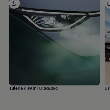
Tulede disaini
üksikasjad
Us