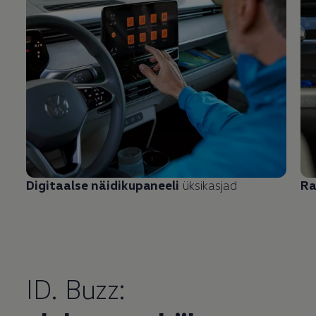
Digitaalse näidikupaneeli
üksikasjad
Ra
ID. Buzz: