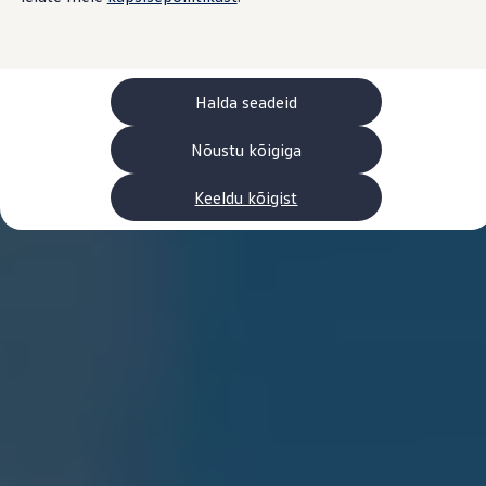
Laadimine ja sõiduulatus
Tehnoloogia ja arendus
Üleminek e-mobiilsusele
Jätkusuutlikkus
Elektrisõidukid töökojas: lõpp õlivahetustele
Halda seadeid
ID. tarkvarauuendus*
Elektriautode tarneajad
Ühenduvus
Nõustu kõigiga
VW Connect
Kõik teenused
Keeldu kõigist
Aktiveerimine
VW Connect teie ID. jaoks.
Car-Net
App-Connect
Upgrades
We Charge
Fleet Interface Data
Volkswagenist
Saa rohkem
Uudised
Lisavarustus ja teenindus
Teenindus ja varuosad
Volkswageni eelised
Ülevaatus
Remont ja kontroll