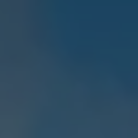
Mootoriõli ja töövedelikud
Veljed ja rehvid
Avarii- ja rikkeabi
Volkswageni teenindus
Lisatarvikud
Sise- ja väliskaitse
Transpordi- ja pagasilahendused
Meelelahutus ja elektroonika
Isikupärastamine
Seinalaadija ja laadimiskaablid
Klienditeave
Ringlussevõtt ja tagastamine
Tagasikutsumiskampaaniad
Hoiatus- ja märgutuled
Teie Volkswageni uusimad tarkvaravärskendus
Teie Volkswageni uusimad tarkvaravärskendus
Digitaalne juhend
myVolkswagen
Takata turvapadja ohutusalane tagasikutsumine