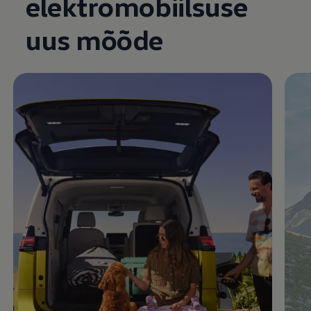
elektromobiilsuse
Enable fullscreen mode
uus mõõde