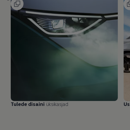
Tulede disaini
üksikasjad
Us