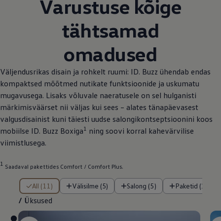
Varustuse kõige
tähtsamad
omadused
Väljendusrikas disain ja rohkelt ruumi: ID. Buzz ühendab endas
kompaktsed mõõtmed nutikate funktsioonide ja uskumatu
mugavusega. Lisaks võluvale naeratusele on sel hulganisti
märkimisväärset nii väljas kui sees – alates tänapäevasest
valgusdisainist kuni täiesti uudse salongikontseptsioonini koos
1
mobiilse ID. Buzz Boxiga
ning soovi korral kahevärvilise
viimistlusega.
1
Saadaval pakettides Comfort / Comfort Plus.
/ Üksused
All (11)
Välisilme (5)
Salong (5)
Paketid (1)
/
Üksused