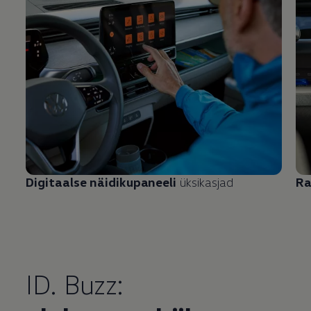
Digitaalse näidikupaneeli
üksikasjad
Ra
ID. Buzz: