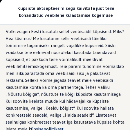
Valige oma Volkswagen
Küpsiste aktsepteerimisega käivitate just teile
Mudelid ja konfiguraator
kohandatud veebilehe külastamise kogemuse
Uus ID. Cross
Konfigureeri
Hüppa
Hüppa
Volkswageni linnamaasturid
Volkswagen Eesti kasutab sellel veebisaidil küpsiseid. Miks?
põhisisu
jaluse
Volkswageni tarbesõidukid. Igaks ülesandeks valmis
Hea küsimus! Me kasutame selle veebisaidi täieliku
juurde
juurde
Volkswagen laoautode e-pood
Pakkumised ja teenused
toimimise tagamiseks rangelt vajalikke küpsiseid. Siiski
Juubelipakkumine
võidakse teie eelneval nõusolekul kasutada täiendavaid
Autovahetus
küpsiseid, et pakkuda teile võimalikult meeldivat
Garantii
Volkswagen laoautode e-pood
veebilehitsemiskogemust. Teie parem tundmine võimaldab
Liising
meil isikupärastada oma veebisaidi sisu ja pakutavat
Tasuta registreerimistasu sinu uuele Volkswagenile!
reklaami. Selleks võime jagada teavet meie veebisaidi
Tiguani pistikhübriid
Elektriautod ja hübriidautod
kasutamise kohta ka oma partneritega. Tehes valiku
Pistikhübriid
„Nõustu kõigiga“, nõustute te kõigi küpsiste kasutamisega.
Golf eHybrid
Kui soovite keelata muude kui hädavajalike küpsiste
Tiguan eHybrid
Passat eHybrid
kasutamise, valige „Keeldu kõigist“. Kui soovite hallata
Tayron eHybrid
konkreetseid seadeid, valige „Halda seadeid“. Lisateavet,
Touareg eHybrid
sealhulgas konkreetset teavet iga kasutatava küpsise kohta,
Ära iial ütle iial
ID. teadmised
leiate meie
küpsisepoliitikast
.