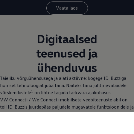
Vaata laos
Digitaalsed
teenused ja
ühenduvus
Täieliku võrguühendusega ja alati aktiivne: kogege ID. Buzziga
homset tehnoloogiat juba täna. Näiteks tänu juhtmevabadele
1
värskendustele
on lihtne tagada tarkvara ajakohasus.
VW Connecti / We Connecti mobiilsete veebiteenuste abil on
teil ID. Buzzis juurdepääs paljudele mugavatele funktsioonidele ja
teenustele, mis lihtsustavad teie elu. Volkswageni rakendusega
saate oma sõiduki isegi nutitelefoniga ühendada
.
1