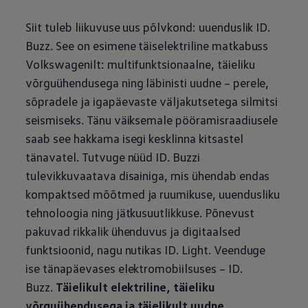
Siit tuleb liikuvuse uus põlvkond: uuenduslik ID.
Buzz. See on esimene täiselektriline matkabuss
Volkswagenilt: multifunktsionaalne, täieliku
võrguühendusega ning läbinisti uudne – perele,
sõpradele ja igapäevaste väljakutsetega silmitsi
seismiseks. Tänu väiksemale pööramisraadiusele
saab see hakkama isegi kesklinna kitsastel
tänavatel. Tutvuge nüüd ID. Buzzi
tulevikkuvaatava disainiga, mis ühendab endas
kompaktsed mõõtmed ja ruumikuse, uuendusliku
tehnoloogia ning jätkusuutlikkuse. Põnevust
pakuvad rikkalik ühenduvus ja digitaalsed
funktsioonid, nagu nutikas ID. Light. Veenduge
ise tänapäevases elektromobiilsuses – ID.
Buzz.
Täielikult elektriline, täieliku
võrguühendusega ja täielikult uudne.