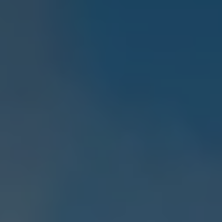
Mootoriõli ja töövedelikud
Veljed ja rehvid
Avarii- ja rikkeabi
Volkswageni teenindus
Lisatarvikud
Sise- ja väliskaitse
Transpordi- ja pagasilahendused
Meelelahutus ja elektroonika
Isikupärastamine
Seinalaadija ja laadimiskaablid
Klienditeave
Ringlussevõtt ja tagastamine
Tagasikutsumiskampaaniad
Hoiatus- ja märgutuled
Teie Volkswageni uusimad tarkvaravärskendus
Teie Volkswageni uusimad tarkvaravärskendus
Digitaalne juhend
myVolkswagen
Takata turvapadja ohutusalane tagasikutsumine