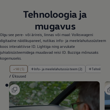
Tehnoloogia ja
mugavus
Olgu see pere- või ärireis, linnas või maal: Volkswageni
digitaalne näidikupaneel, nutikas info- ja meelelahutussüsteem
koos interaktiivse ID. Lightiga ning arvukate
juhiabisüsteemidega muudavad reisi ID. Buzziga mõnusaks
kogemuseks.
/ Üksused
All (5)
Info- ja meelelahutussüsteem (2)
Tehnilised f
/
Üksused