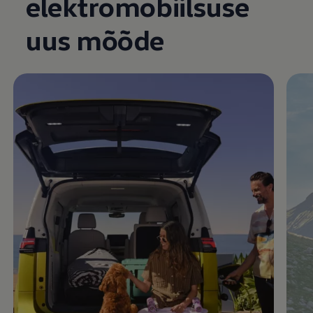
elektromobiilsuse
Enable fullscreen mode
uus mõõde