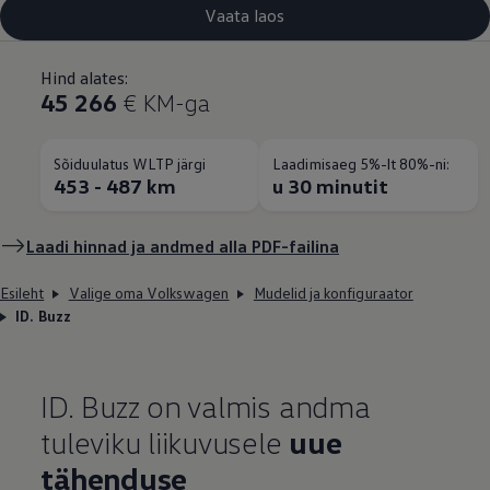
Vaata laos
Hind alates:
45 266
€ KM-ga
Sõiduulatus WLTP järgi
Laadimisaeg 5%-lt 80%-ni:
453 - 487 km
u 30 minutit
Laadi hinnad ja andmed alla PDF-failina
Esileht
Valige oma Volkswagen
Mudelid ja konfiguraator
ID. Buzz
ID. Buzz on valmis andma
tuleviku liikuvusele
uue
tähenduse