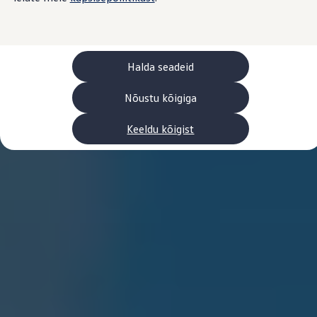
Laadimine ja sõiduulatus
Tehnoloogia ja arendus
Üleminek e-mobiilsusele
Jätkusuutlikkus
Elektrisõidukid töökojas: lõpp õlivahetustele
Halda seadeid
ID. tarkvarauuendus*
Elektriautode tarneajad
Ühenduvus
Nõustu kõigiga
VW Connect
Kõik teenused
Keeldu kõigist
Aktiveerimine
VW Connect teie ID. jaoks.
Car-Net
App-Connect
Upgrades
We Charge
Fleet Interface Data
Volkswagenist
Saa rohkem
Uudised
Lisavarustus ja teenindus
Teenindus ja varuosad
Volkswageni eelised
Ülevaatus
Remont ja kontroll