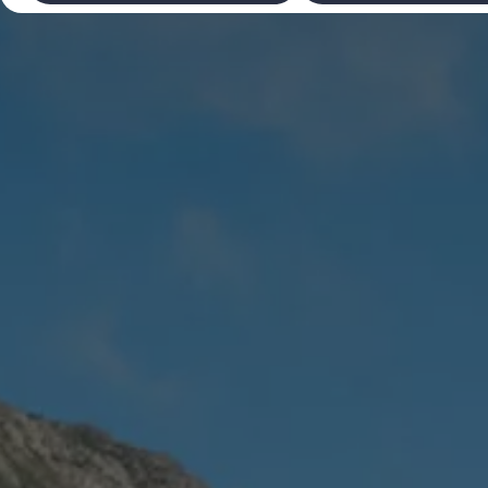
Laadimine ja sõiduulatus
Tehnoloogia ja arendus
Üleminek e-mobiilsusele
Jätkusuutlikkus
Elektrisõidukid töökojas: lõpp õlivahetustele
ID. tarkvarauuendus*
Elektriautode tarneajad
Ühenduvus
VW Connect
Kõik teenused
Aktiveerimine
VW Connect teie ID. jaoks.
Car-Net
App-Connect
Upgrades
We Charge
Fleet Interface Data
Volkswagenist
Saa rohkem
Uudised
Lisavarustus ja teenindus
Teenindus ja varuosad
Volkswageni eelised
Ülevaatus
Remont ja kontroll