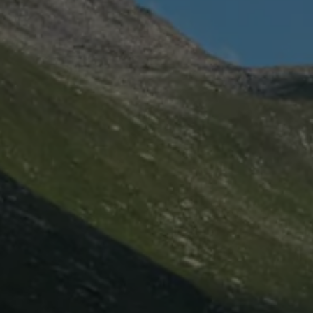
Mootoriõli ja töövedelikud
Veljed ja rehvid
Avarii- ja rikkeabi
Volkswageni teenindus
Lisatarvikud
Sise- ja väliskaitse
Transpordi- ja pagasilahendused
Meelelahutus ja elektroonika
Isikupärastamine
Seinalaadija ja laadimiskaablid
Klienditeave
Ringlussevõtt ja tagastamine
Tagasikutsumiskampaaniad
Hoiatus- ja märgutuled
Teie Volkswageni uusimad tarkvaravärskendus
Teie Volkswageni uusimad tarkvaravärskendus
Digitaalne juhend
myVolkswagen
Takata turvapadja ohutusalane tagasikutsumine