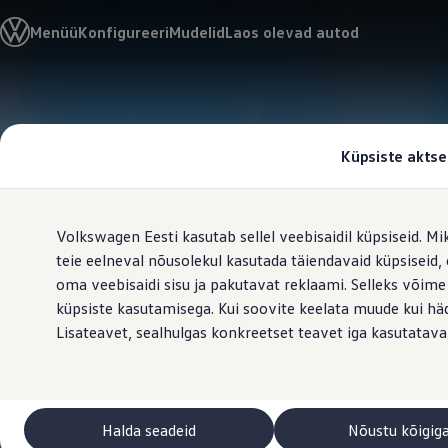
Valige oma Volkswagen
Menüü
Konfigureeri
Mudelid
Laos olevad autod
Mudelid ja konfiguraator
Uus ID. Cross
Konfigureeri
Volkswageni linnamaasturid
Hüppa
Hüppa
Volkswageni tarbesõidukid. Igaks ülesandeks valmis
põhisisu
jaluse
Volkswagen laoautode e-pood
juurde
juurde
Pakkumised ja teenused
Küpsiste aktse
Juubelipakkumine
Autovahetus
Garantii
Volkswagen laoautode e-pood
Volkswagen Eesti kasutab sellel veebisaidil küpsiseid. Mi
Liising
Tasuta registreerimistasu sinu uuele Volkswagenile!
teie eelneval nõusolekul kasutada täiendavaid küpsiseid
Tiguani pistikhübriid
oma veebisaidi sisu ja pakutavat reklaami. Selleks võime
Elektriautod ja hübriidautod
küpsiste kasutamisega. Kui soovite keelata muude kui häda
Pistikhübriid
Golf eHybrid
Lisateavet, sealhulgas konkreetset teavet iga kasutatava
Tiguan eHybrid
Passat eHybrid
Tayron eHybrid
Touareg eHybrid
Ära iial ütle iial
Halda seadeid
Nõustu kõigig
ID. teadmised