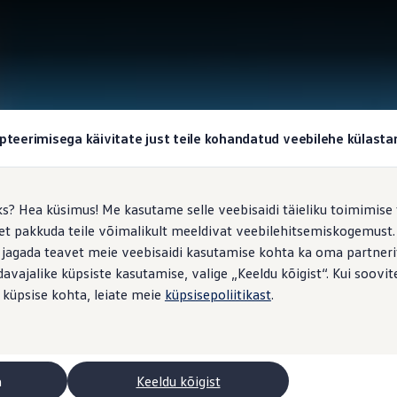
pteerimisega käivitate just teile kohandatud veebilehe külas
ks? Hea küsimus! Me kasutame selle veebisaidi täieliku toimimise 
, et pakkuda teile võimalikult meeldivat veebilehitsemiskogemus
 jagada teavet meie veebisaidi kasutamise kohta ka oma partnerit
vajalike küpsiste kasutamise, valige „Keeldu kõigist“. Kui soovite
 küpsise kohta, leiate meie
küpsisepoliitikast
.
a
Keeldu kõigist