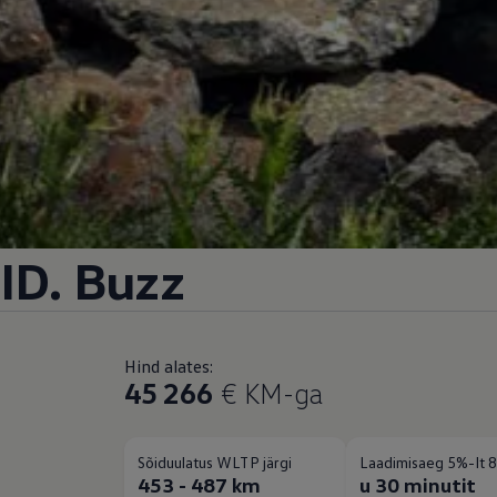
ID. Buzz
Hind alates:
45 266
€ KM-ga
Sõiduulatus WLTP järgi
Laadimisaeg 5%-lt 8
453 - 487 km
u 30 minutit