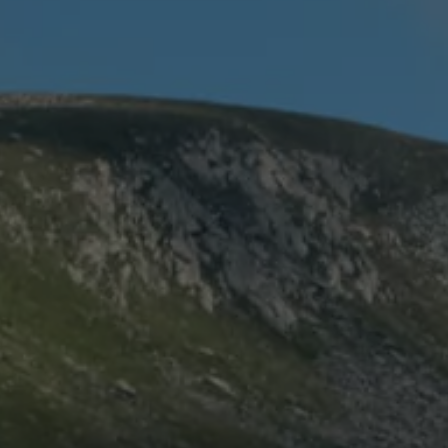
ed
ed