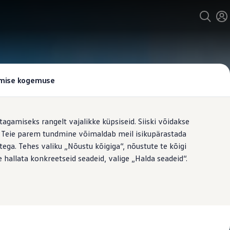
tamise kogemuse
tagamiseks rangelt vajalikke küpsiseid. Siiski võidakse
t. Teie parem tundmine võimaldab meil isikupärastada
ega. Tehes valiku „Nõustu kõigiga“, nõustute te kõigi
 hallata konkreetseid seadeid, valige „Halda seadeid“.