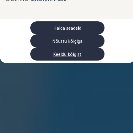
Laadimine ja sõiduulatus
Tehnoloogia ja arendus
Üleminek e-mobiilsusele
Jätkusuutlikkus
Elektrisõidukid töökojas: lõpp õlivahetustele
Halda seadeid
ID. tarkvarauuendus*
Elektriautode tarneajad
Ühenduvus
Nõustu kõigiga
VW Connect
Kõik teenused
Keeldu kõigist
Aktiveerimine
VW Connect teie ID. jaoks.
Car-Net
App-Connect
Upgrades
We Charge
Fleet Interface Data
Volkswagenist
Saa rohkem
Uudised
Lisavarustus ja teenindus
Teenindus ja varuosad
Volkswageni eelised
Ülevaatus
Remont ja kontroll