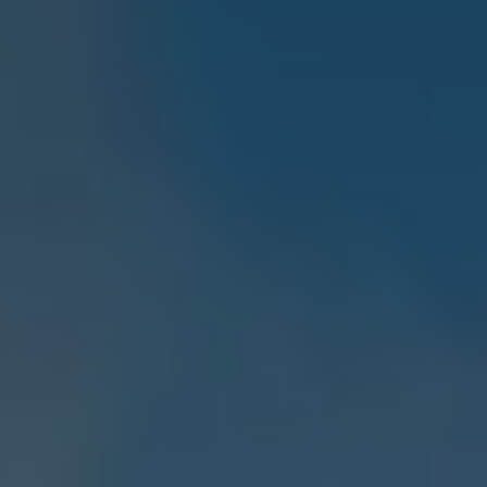
Mootoriõli ja töövedelikud
Veljed ja rehvid
Avarii- ja rikkeabi
Volkswageni teenindus
Lisatarvikud
Sise- ja väliskaitse
Transpordi- ja pagasilahendused
Meelelahutus ja elektroonika
Isikupärastamine
Seinalaadija ja laadimiskaablid
Klienditeave
Ringlussevõtt ja tagastamine
Tagasikutsumiskampaaniad
Hoiatus- ja märgutuled
Teie Volkswageni uusimad tarkvaravärskendus
Teie Volkswageni uusimad tarkvaravärskendus
Digitaalne juhend
myVolkswagen
Takata turvapadja ohutusalane tagasikutsumine