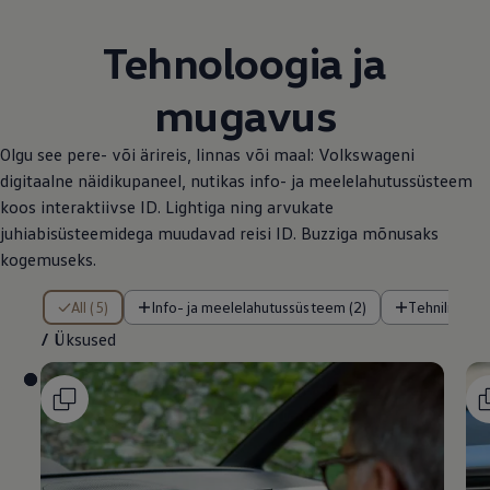
Tehnoloogia ja
mugavus
Olgu see pere- või ärireis, linnas või maal: Volkswageni
digitaalne näidikupaneel, nutikas info- ja meelelahutussüsteem
koos interaktiivse ID. Lightiga ning arvukate
juhiabisüsteemidega muudavad reisi ID. Buzziga mõnusaks
kogemuseks.
/ Üksused
All (5)
Info- ja meelelahutussüsteem (2)
Tehnilised f
/
Üksused