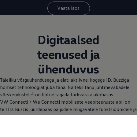
Vaata laos
Digitaalsed
teenused ja
ühenduvus
Täieliku võrguühendusega ja alati aktiivne: kogege ID. Buzziga
homset tehnoloogiat juba täna. Näiteks tänu juhtmevabadele
1
värskendustele
on lihtne tagada tarkvara ajakohasus.
VW Connecti / We Connecti mobiilsete veebiteenuste abil on
teil ID. Buzzis juurdepääs paljudele mugavatele funktsioonidele ja
teenustele, mis lihtsustavad teie elu. Volkswageni rakendusega
saate oma sõiduki isegi nutitelefoniga ühendada
.
1