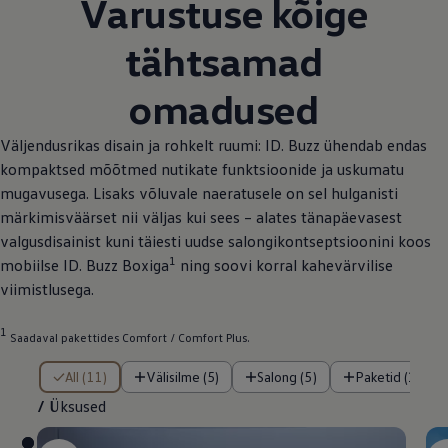
Varustuse kõige
tähtsamad
omadused
Väljendusrikas disain ja rohkelt ruumi: ID. Buzz ühendab endas
kompaktsed mõõtmed nutikate funktsioonide ja uskumatu
mugavusega. Lisaks võluvale naeratusele on sel hulganisti
märkimisväärset nii väljas kui sees – alates tänapäevasest
valgusdisainist kuni täiesti uudse salongikontseptsioonini koos
1
mobiilse ID. Buzz Boxiga
ning soovi korral kahevärvilise
viimistlusega.
1
Saadaval pakettides Comfort / Comfort Plus.
/ Üksused
All (11)
Välisilme (5)
Salong (5)
Paketid (1)
/
Üksused