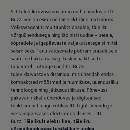
Siit tuleb liikuvuse uus põlvkond: uuenduslik ID.
Buzz. See on esimene täiselektriline matkabuss
Volkswagenilt: multifunktsionaalne, täieliku
võrguühendusega ning läbinisti uudne – perele,
sõpradele ja igapäevaste väljakutsetega silmitsi
seismiseks. Tänu väiksemale pööramisraadiusele
saab see hakkama isegi kesklinna kitsastel
tänavatel. Tutvuge nüüd ID. Buzzi
tulevikkuvaatava disainiga, mis ühendab endas
kompaktsed mõõtmed ja ruumikuse, uuendusliku
tehnoloogia ning jätkusuutlikkuse. Põnevust
pakuvad rikkalik ühenduvus ja digitaalsed
funktsioonid, nagu nutikas ID. Light. Veenduge
ise tänapäevases elektromobiilsuses – ID.
Buzz.
Täielikult elektriline, täieliku
võrguühendusega ja täielikult uudne.