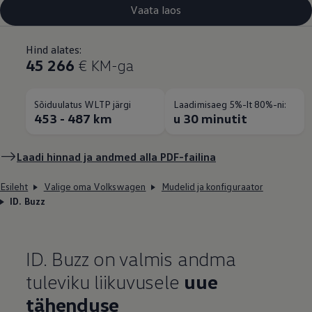
Vaata laos
Hind alates:
45 266
€ KM-ga
Sõiduulatus WLTP järgi
Laadimisaeg 5%-lt 80%-ni:
453 - 487 km
u 30 minutit
Laadi hinnad ja andmed alla PDF-failina
Esileht
Valige oma Volkswagen
Mudelid ja konfiguraator
ID. Buzz
ID. Buzz on valmis andma
tuleviku liikuvusele
uue
tähenduse