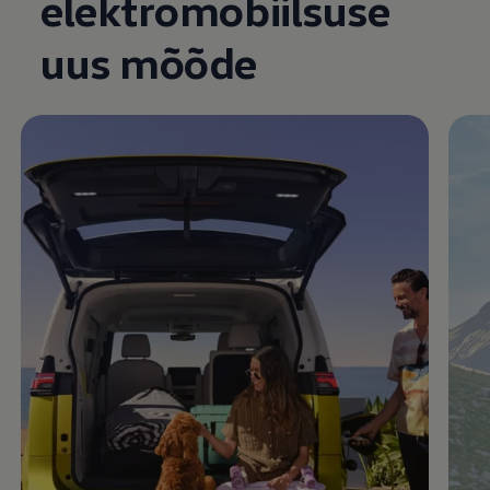
elektromobiilsuse
Enable fullscreen mode
uus mõõde