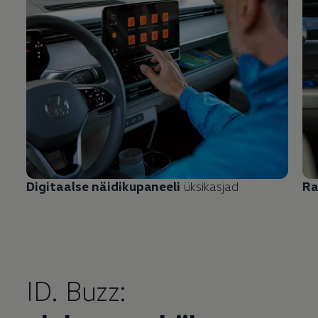
Digitaalse näidikupaneeli
üksikasjad
Ra
ID. Buzz: