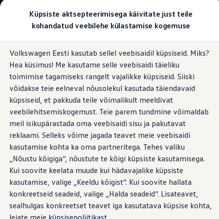
Valige oma Volkswagen
Küpsiste aktsepteerimisega käivitate just teile
Mudelid ja konfiguraator
kohandatud veebilehe külastamise kogemuse
Uus ID. Cross
Konfigureeri
Hüppa
Hüppa
Volkswageni linnamaasturid
Volkswagen Eesti kasutab sellel veebisaidil küpsiseid. Miks?
põhisisu
jaluse
Volkswageni tarbesõidukid. Igaks ülesandeks valmis
Hea küsimus! Me kasutame selle veebisaidi täieliku
juurde
juurde
Volkswagen laoautode e-pood
Pakkumised ja teenused
toimimise tagamiseks rangelt vajalikke küpsiseid. Siiski
Juubelipakkumine
võidakse teie eelneval nõusolekul kasutada täiendavaid
Autovahetus
küpsiseid, et pakkuda teile võimalikult meeldivat
Garantii
Volkswagen laoautode e-pood
veebilehitsemiskogemust. Teie parem tundmine võimaldab
Liising
meil isikupärastada oma veebisaidi sisu ja pakutavat
Tasuta registreerimistasu sinu uuele Volkswagenile!
reklaami. Selleks võime jagada teavet meie veebisaidi
Tiguani pistikhübriid
Elektriautod ja hübriidautod
kasutamise kohta ka oma partneritega. Tehes valiku
Pistikhübriid
„Nõustu kõigiga“, nõustute te kõigi küpsiste kasutamisega.
Golf eHybrid
Kui soovite keelata muude kui hädavajalike küpsiste
Tiguan eHybrid
Passat eHybrid
kasutamise, valige „Keeldu kõigist“. Kui soovite hallata
Tayron eHybrid
konkreetseid seadeid, valige „Halda seadeid“. Lisateavet,
Touareg eHybrid
sealhulgas konkreetset teavet iga kasutatava küpsise kohta,
Ära iial ütle iial
ID. teadmised
leiate meie
küpsisepoliitikast
.