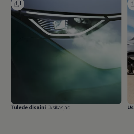
Tulede disaini
üksikasjad
Us