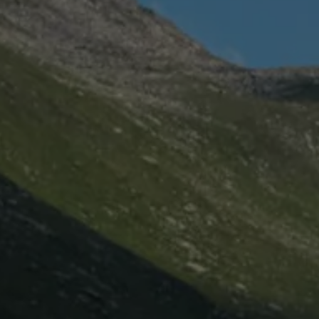
Mootoriõli ja töövedelikud
Veljed ja rehvid
Avarii- ja rikkeabi
Volkswageni teenindus
Lisatarvikud
Sise- ja väliskaitse
Transpordi- ja pagasilahendused
Meelelahutus ja elektroonika
Isikupärastamine
Seinalaadija ja laadimiskaablid
Klienditeave
Ringlussevõtt ja tagastamine
Tagasikutsumiskampaaniad
Hoiatus- ja märgutuled
Teie Volkswageni uusimad tarkvaravärskendus
Teie Volkswageni uusimad tarkvaravärskendus
Digitaalne juhend
myVolkswagen
Takata turvapadja ohutusalane tagasikutsumine