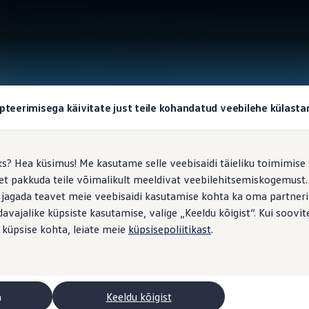
pteerimisega käivitate just teile kohandatud veebilehe külas
ks? Hea küsimus! Me kasutame selle veebisaidi täieliku toimimise 
, et pakkuda teile võimalikult meeldivat veebilehitsemiskogemus
 jagada teavet meie veebisaidi kasutamise kohta ka oma partnerit
vajalike küpsiste kasutamise, valige „Keeldu kõigist“. Kui soovite
 küpsise kohta, leiate meie
küpsisepoliitikast
.
a
Keeldu kõigist