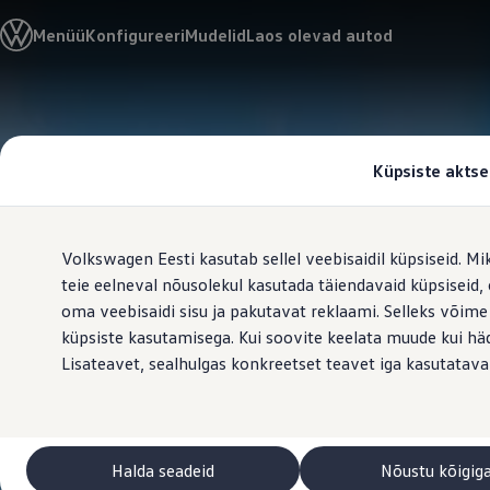
Valige oma Volkswagen
Menüü
Konfigureeri
Mudelid
Laos olevad autod
Mudelid ja konfiguraator
Uus ID. Cross
Konfigureeri
Volkswageni linnamaasturid
Hüppa
Hüppa
Volkswageni tarbesõidukid. Igaks ülesandeks valmis
põhisisu
jaluse
Volkswagen laoautode e-pood
juurde
juurde
Pakkumised ja teenused
Küpsiste aktse
Juubelipakkumine
Autovahetus
Garantii
Volkswagen laoautode e-pood
Volkswagen Eesti kasutab sellel veebisaidil küpsiseid. Mi
Liising
Tasuta registreerimistasu sinu uuele Volkswagenile!
teie eelneval nõusolekul kasutada täiendavaid küpsiseid
Tiguani pistikhübriid
oma veebisaidi sisu ja pakutavat reklaami. Selleks võime
Elektriautod ja hübriidautod
küpsiste kasutamisega. Kui soovite keelata muude kui häda
Pistikhübriid
Golf eHybrid
Lisateavet, sealhulgas konkreetset teavet iga kasutatava
Tiguan eHybrid
Passat eHybrid
Tayron eHybrid
Touareg eHybrid
Ära iial ütle iial
Halda seadeid
Nõustu kõigig
ID. teadmised