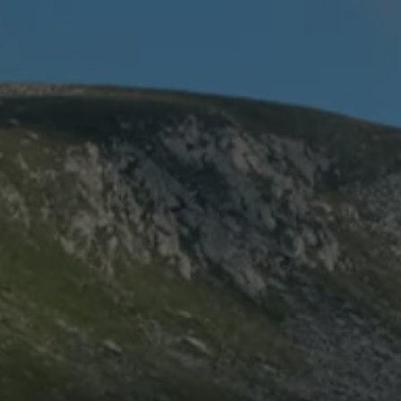
ed
ed