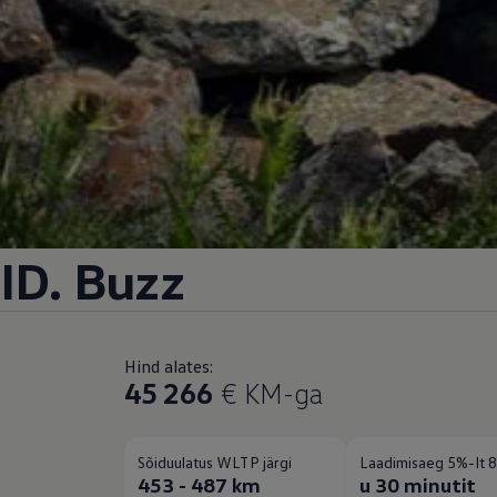
ID. Buzz
Hind alates:
45 266
€ KM-ga
Sõiduulatus WLTP järgi
Laadimisaeg 5%-lt 8
453 - 487 km
u 30 minutit