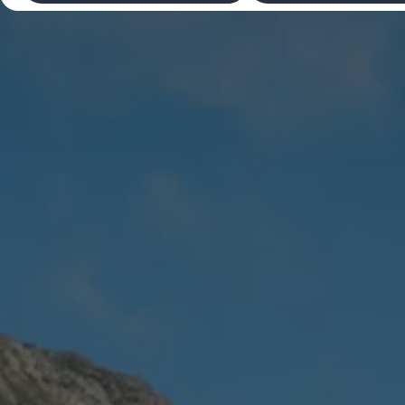
Laadimine ja sõiduulatus
Tehnoloogia ja arendus
Üleminek e-mobiilsusele
Jätkusuutlikkus
Elektrisõidukid töökojas: lõpp õlivahetustele
ID. tarkvarauuendus*
Elektriautode tarneajad
Ühenduvus
VW Connect
Kõik teenused
Aktiveerimine
VW Connect teie ID. jaoks.
Car-Net
App-Connect
Upgrades
We Charge
Fleet Interface Data
Volkswagenist
Saa rohkem
Uudised
Lisavarustus ja teenindus
Teenindus ja varuosad
Volkswageni eelised
Ülevaatus
Remont ja kontroll