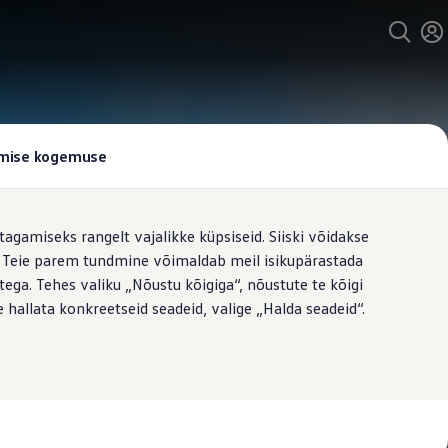
tamise kogemuse
tagamiseks rangelt vajalikke küpsiseid. Siiski võidakse
t. Teie parem tundmine võimaldab meil isikupärastada
ega. Tehes valiku „Nõustu kõigiga“, nõustute te kõigi
 hallata konkreetseid seadeid, valige „Halda seadeid“.