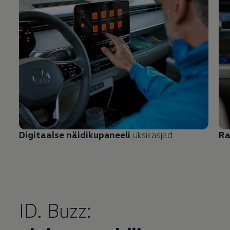
Digitaalse näidikupaneeli
üksikasjad
Ra
ID. Buzz: