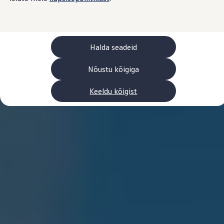
Laadimine ja sõiduulatus
Tehnoloogia ja arendus
Üleminek e-mobiilsusele
Jätkusuutlikkus
Elektrisõidukid töökojas: lõpp õlivahetustele
Halda seadeid
ID. tarkvarauuendus*
Elektriautode tarneajad
Ühenduvus
Nõustu kõigiga
VW Connect
Kõik teenused
Keeldu kõigist
Aktiveerimine
VW Connect teie ID. jaoks.
Car-Net
App-Connect
Upgrades
We Charge
Fleet Interface Data
Volkswagenist
Saa rohkem
Uudised
Lisavarustus ja teenindus
Teenindus ja varuosad
Volkswageni eelised
Ülevaatus
Remont ja kontroll