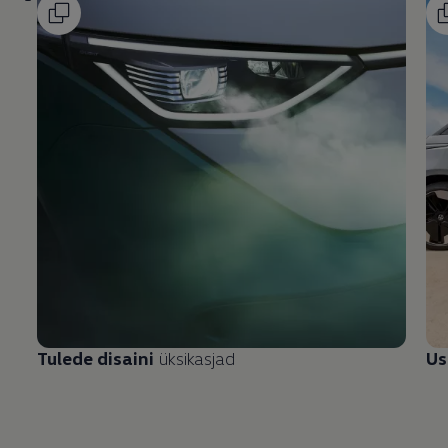
Tulede disaini
üksikasjad
Us