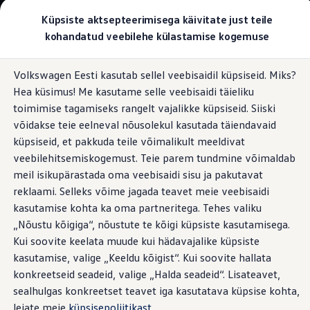
Valige oma Volkswagen
Küpsiste aktsepteerimisega käivitate just teile
Mudelid ja konfiguraator
kohandatud veebilehe külastamise kogemuse
Uus ID. Cross
Konfigureeri
Hüppa
Hüppa
Volkswageni linnamaasturid
Volkswagen Eesti kasutab sellel veebisaidil küpsiseid. Miks?
põhisisu
jaluse
Volkswageni tarbesõidukid. Igaks ülesandeks valmis
Hea küsimus! Me kasutame selle veebisaidi täieliku
juurde
juurde
Volkswagen laoautode e-pood
Pakkumised ja teenused
toimimise tagamiseks rangelt vajalikke küpsiseid. Siiski
Juubelipakkumine
võidakse teie eelneval nõusolekul kasutada täiendavaid
Autovahetus
küpsiseid, et pakkuda teile võimalikult meeldivat
Garantii
Volkswagen laoautode e-pood
veebilehitsemiskogemust. Teie parem tundmine võimaldab
Liising
meil isikupärastada oma veebisaidi sisu ja pakutavat
Tasuta registreerimistasu sinu uuele Volkswagenile!
reklaami. Selleks võime jagada teavet meie veebisaidi
Tiguani pistikhübriid
Elektriautod ja hübriidautod
kasutamise kohta ka oma partneritega. Tehes valiku
Pistikhübriid
„Nõustu kõigiga“, nõustute te kõigi küpsiste kasutamisega.
Golf eHybrid
Kui soovite keelata muude kui hädavajalike küpsiste
Tiguan eHybrid
Passat eHybrid
kasutamise, valige „Keeldu kõigist“. Kui soovite hallata
Tayron eHybrid
konkreetseid seadeid, valige „Halda seadeid“. Lisateavet,
Touareg eHybrid
sealhulgas konkreetset teavet iga kasutatava küpsise kohta,
Ära iial ütle iial
ID. teadmised
leiate meie
küpsisepoliitikast
.