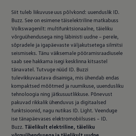
Siit tuleb liikuvuse uus põlvkond: uuenduslik ID.
Buzz. See on esimene täiselektriline matkabuss
Volkswagenilt: multifunktsionaalne, täieliku
võrguühendusega ning läbinisti uudne – perele,
sõpradele ja igapäevaste väljakutsetega silmitsi
seismiseks. Tänu väiksemale pööramisraadiusele
saab see hakkama isegi kesklinna kitsastel
tänavatel. Tutvuge nüüd ID. Buzzi
tulevikkuvaatava disainiga, mis ühendab endas
kompaktsed mõõtmed ja ruumikuse, uuendusliku
tehnoloogia ning jätkusuutlikkuse. Põnevust
pakuvad rikkalik ühenduvus ja digitaalsed
funktsioonid, nagu nutikas ID. Light. Veenduge
ise tänapäevases elektromobiilsuses – ID.
Buzz.
Täielikult elektriline, täieliku
võrguühendusega ja täielikult uudne.