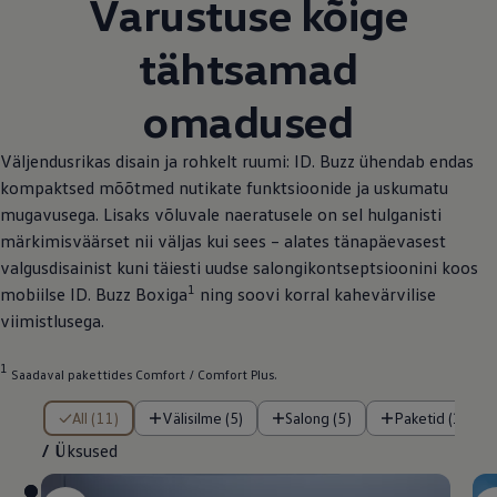
Varustuse kõige
tähtsamad
omadused
Väljendusrikas disain ja rohkelt ruumi: ID. Buzz ühendab endas
kompaktsed mõõtmed nutikate funktsioonide ja uskumatu
mugavusega. Lisaks võluvale naeratusele on sel hulganisti
märkimisväärset nii väljas kui sees – alates tänapäevasest
valgusdisainist kuni täiesti uudse salongikontseptsioonini koos
1
mobiilse ID. Buzz Boxiga
ning soovi korral kahevärvilise
viimistlusega.
1
Saadaval pakettides Comfort / Comfort Plus.
/ Üksused
All (11)
Välisilme (5)
Salong (5)
Paketid (1)
/
Üksused