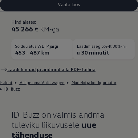
Vaata laos
Hind alates:
45 266
€ KM-ga
Sõiduulatus WLTP järgi
Laadimisaeg 5%-lt 80%-ni:
453 - 487 km
u 30 minutit
Laadi hinnad ja andmed alla PDF-failina
Esileht
Valige oma Volkswagen
Mudelid ja konfiguraator
ID. Buzz
ID. Buzz on valmis andma
tuleviku liikuvusele
uue
tähenduse