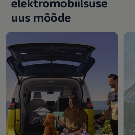
elektromobiilsuse
Enable fullscreen mode
uus mõõde