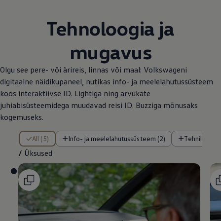
Tehnoloogia ja
mugavus
Olgu see pere- või ärireis, linnas või maal: Volkswageni
digitaalne näidikupaneel, nutikas info- ja meelelahutussüsteem
koos interaktiivse ID. Lightiga ning arvukate
juhiabisüsteemidega muudavad reisi ID. Buzziga mõnusaks
kogemuseks.
/ Üksused
All (5)
Info- ja meelelahutussüsteem (2)
Tehnilised f
/
Üksused