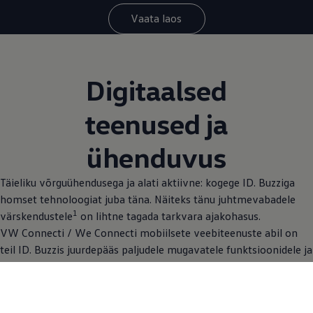
Vaata laos
Digitaalsed
teenused ja
ühenduvus
Täieliku võrguühendusega ja alati aktiivne: kogege ID. Buzziga
homset tehnoloogiat juba täna. Näiteks tänu juhtmevabadele
1
värskendustele
on lihtne tagada tarkvara ajakohasus.
VW Connecti / We Connecti mobiilsete veebiteenuste abil on
teil ID. Buzzis juurdepääs paljudele mugavatele funktsioonidele ja
teenustele, mis lihtsustavad teie elu. Volkswageni rakendusega
saate oma sõiduki isegi nutitelefoniga ühendada
.
1