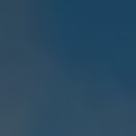
Mootoriõli ja töövedelikud
Veljed ja rehvid
Avarii- ja rikkeabi
Volkswageni teenindus
Lisatarvikud
Sise- ja väliskaitse
Transpordi- ja pagasilahendused
Meelelahutus ja elektroonika
Isikupärastamine
Seinalaadija ja laadimiskaablid
Klienditeave
Ringlussevõtt ja tagastamine
Tagasikutsumiskampaaniad
Hoiatus- ja märgutuled
Teie Volkswageni uusimad tarkvaravärskendus
Teie Volkswageni uusimad tarkvaravärskendus
Digitaalne juhend
myVolkswagen
Takata turvapadja ohutusalane tagasikutsumine