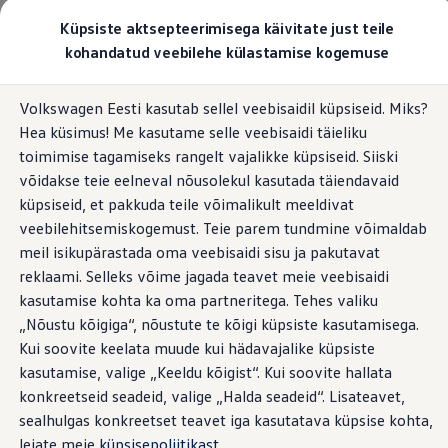
Valige oma Volkswagen
Küpsiste aktsepteerimisega käivitate just teile
Mudelid ja konfiguraator
kohandatud veebilehe külastamise kogemuse
Uus ID. Cross
Konfigureeri
Overview
Variandid
Mootorid
Välimus
Interjöör
Veljed
Hüppa
Hüppa
Volkswageni linnamaasturid
Volkswagen Eesti kasutab sellel veebisaidil küpsiseid. Miks?
põhisisu
jaluse
Volkswageni tarbesõidukid. Igaks ülesandeks valmis
Hea küsimus! Me kasutame selle veebisaidi täieliku
juurde
juurde
Volkswagen laoautode e-pood
ID. Polo
Pakkumised ja teenused
toimimise tagamiseks rangelt vajalikke küpsiseid. Siiski
2
varianti
Juubelipakkumine
võidakse teie eelneval nõusolekul kasutada täiendavaid
Autovahetus
küpsiseid, et pakkuda teile võimalikult meeldivat
Garantii
Volkswagen laoautode e-pood
veebilehitsemiskogemust. Teie parem tundmine võimaldab
Liising
Life
Style
meil isikupärastada oma veebisaidi sisu ja pakutavat
Tasuta registreerimistasu sinu uuele Volkswagenile!
Alates KM-ga
35 224,00 €
Alates
reklaami. Selleks võime jagada teavet meie veebisaidi
Tiguani pistikhübriid
Elektriautod ja hübriidautod
kasutamise kohta ka oma partneritega. Tehes valiku
AKUD (1 saadaval)
AKUD (
Pistikhübriid
Elektriajam
Electric 1-Gear
Ele
„Nõustu kõigiga“, nõustute te kõigi küpsiste kasutamisega.
Golf eHybrid
•
Kui soovite keelata muude kui hädavajalike küpsiste
Elekter Kulu
14,60 - 13,30 kWh/100 km
Elekter 
Tiguan eHybrid
Passat eHybrid
kasutamise, valige „Keeldu kõigist“. Kui soovite hallata
Kombineeritud CO₂-heitmed
0,00 g/km
Kombine
Tayron eHybrid
konkreetseid seadeid, valige „Halda seadeid“. Lisateavet,
Touareg eHybrid
Rohkem avastamist
sealhulgas konkreetset teavet iga kasutatava küpsise kohta,
Ära iial ütle iial
ID. teadmised
leiate meie
küpsisepoliitikast
.