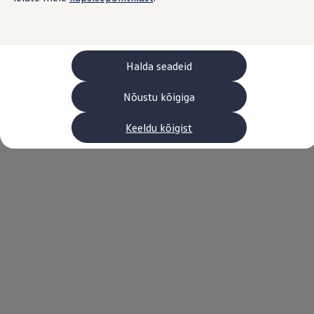
Laadimine ja sõiduulatus
Tehnoloogia ja arendus
Üleminek e-mobiilsusele
Jätkusuutlikkus
Elektrisõidukid töökojas: lõpp õlivahetustele
Halda seadeid
ID. tarkvarauuendus*
Elektriautode tarneajad
Ühenduvus
Nõustu kõigiga
VW Connect
Kõik teenused
Keeldu kõigist
Aktiveerimine
VW Connect teie ID. jaoks.
Car-Net
App-Connect
Upgrades
We Charge
Fleet Interface Data
Volkswagenist
Saa rohkem
Uudised
Lisavarustus ja teenindus
Teenindus ja varuosad
Volkswageni eelised
Ülevaatus
Remont ja kontroll