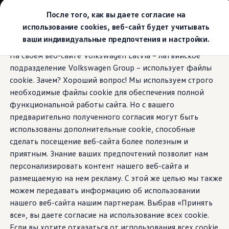
Выбери свой Volkswagen
После того, как вы даете согласие на
Модельный ряд
использование cookies, веб-сайт будет учитывать
Новый ID.Cross
ваши индивидуальные предпочтения и настройки.
Открой для себя семейство внедорожников Volks
Перейти к
Перейти к
Автомобильный онлайн-магазин Volkswagen
На своем веб-сайте Volkswagen Latvia – латвийское
основному
нижнему
Предложения и услуги
Plug & Charge
подразделение Volkswagen Group – использует файлы
содержанию
колонтитулу
Юбилейное предложение
Автомобильный онлайн-магазин Volkswagen
cookie. Зачем? Хороший вопрос! Мы используем строго
Обмен автомобилей
необходимые файлы cookie для обеспечения полной
Лизинг Volkswagen
функциональной работы сайта. Но с вашего
Гарантия
Удобная
зарядка
Бесплатная регистрация для вашего нового Volksw
предварительно полученного согласия могут быть
Взаимодействие в сети простыми словами
использованы дополнительные cookie, способные
VW Connect
сделать посещение веб-сайта более полезным и
Активация
Все службы
приятным. Знание ваших предпочтений позволит нам
VW Connect для Вашего ID.
персонализировать контент нашего веб-сайта и
Обновления (Upgrades)
размещаемую на нем рекламу. С этой же целью мы также
Car-Net
App-Connect
можем передавать информацию об использовании
Fleet Interface Data
нашего веб-сайта нашим партнерам. Выбрав «Принять
O Volkswagen
все», вы даете согласие на использование всех cookie.
Получи больше
Владельцы и услуги
Если вы хотите отказаться от использования всех cookie,