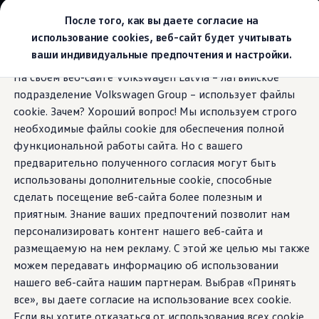
Выбери свой Volkswagen
После того, как вы даете согласие на
Модельный ряд
использование cookies, веб-сайт будет учитывать
Новый ID.Cross
ваши индивидуальные предпочтения и настройки.
Открой для себя семейство внедорожников Volks
Перейти к
Перейти к
Автомобильный онлайн-магазин Volkswagen
На своем веб-сайте Volkswagen Latvia – латвийское
основному
нижнему
Предложения и услуги
подразделение Volkswagen Group – использует файлы
содержанию
колонтитулу
Юбилейное предложение
Автомобильный онлайн-магазин Volkswagen
cookie. Зачем? Хороший вопрос! Мы используем строго
Обмен автомобилей
необходимые файлы cookie для обеспечения полной
Лизинг Volkswagen
функциональной работы сайта. Но с вашего
Гарантия
Бесплатная регистрация для вашего нового Volksw
предварительно полученного согласия могут быть
Взаимодействие в сети простыми словами
использованы дополнительные cookie, способные
VW Connect
сделать посещение веб-сайта более полезным и
Активация
Все службы
приятным. Знание ваших предпочтений позволит нам
VW Connect для Вашего ID.
персонализировать контент нашего веб-сайта и
Обновления (Upgrades)
размещаемую на нем рекламу. С этой же целью мы также
Car-Net
App-Connect
можем передавать информацию об использовании
Fleet Interface Data
нашего веб-сайта нашим партнерам. Выбрав «Принять
O Volkswagen
все», вы даете согласие на использование всех cookie.
Получи больше
Владельцы и услуги
Если вы хотите отказаться от использования всех cookie,