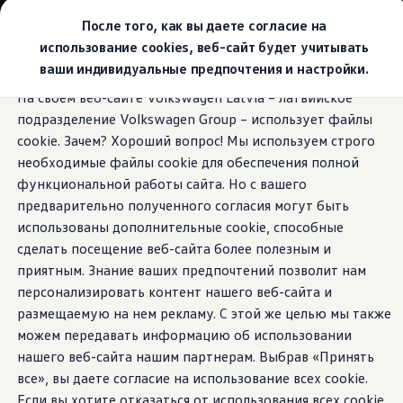
Выбери свой Volkswagen
После того, как вы даете согласие на
Модельный ряд
использование cookies, веб-сайт будет учитывать
Новый ID.Cross
ваши индивидуальные предпочтения и настройки.
Открой для себя семейство внедорожников Volks
Перейти к
Перейти к
Автомобильный онлайн-магазин Volkswagen
На своем веб-сайте Volkswagen Latvia – латвийское
основному
нижнему
Предложения и услуги
Адаптивный круиз-контроль
подразделение Volkswagen Group – использует файлы
содержанию
колонтитулу
Юбилейное предложение
Автомобильный онлайн-магазин Volkswagen
cookie. Зачем? Хороший вопрос! Мы используем строго
Обмен автомобилей
необходимые файлы cookie для обеспечения полной
Лизинг Volkswagen
функциональной работы сайта. Но с вашего
Гарантия
Поддерживает
Бесплатная регистрация для вашего нового Volksw
предварительно полученного согласия могут быть
Взаимодействие в сети простыми словами
использованы дополнительные cookie, способные
VW Connect
дистанцию.
И
сделать посещение веб-сайта более полезным и
Активация
Все службы
приятным. Знание ваших предпочтений позволит нам
ограничивает скорость.
VW Connect для Вашего ID.
персонализировать контент нашего веб-сайта и
Обновления (Upgrades)
размещаемую на нем рекламу. С этой же целью мы также
Car-Net
App-Connect
можем передавать информацию об использовании
Fleet Interface Data
нашего веб-сайта нашим партнерам. Выбрав «Принять
O Volkswagen
все», вы даете согласие на использование всех cookie.
Получи больше
Владельцы и услуги
Если вы хотите отказаться от использования всех cookie,