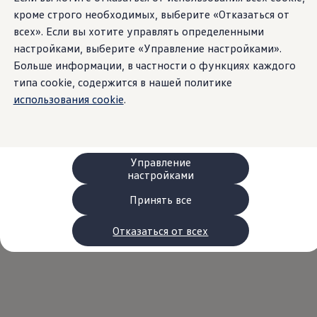
Сервис и запчасти
кроме строго необходимых, выберите «Отказаться от
Преимущества Volkswagen
всех». Если вы хотите управлять определенными
Техобслуживание
Ремонт и проверки
настройками, выберите «Управление настройками».
Моторное масло и технические жидкости
Больше информации, в частности о функциях каждого
Колеса и шины
типа cookie, содержится в нашей политике
Помощь при авариях и поломках
Обслуживание автомобилей
использования cookie
.
Аксессуары
Защита кузова и салона
Решения для перевозки и багажа
Развлечения и электроника
Персонализация
Управление
Настенная зарядная станция и кабели для за
настройками
Важная информация для клиентов
Переработка и возврат продукции
Принять все
Кампании по отзыву автомобилей
Предупредительные и контрольные индика
Отказаться от всех
Обновления программного обеспечения
Обновления программного обеспечения для а
Электронное руководство
myVolkswagen
Отзыв подушек Takata по соображениям безопасн