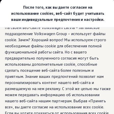
Выбери свой Volkswagen
После того, как вы даете согласие на
Модельный ряд
использование cookies, веб-сайт будет учитывать
Новый ID.Cross
ваши индивидуальные предпочтения и настройки.
Открой для себя семейство внедорожников Volks
Перейти к
Перейти к
Автомобильный онлайн-магазин Volkswagen
На своем веб-сайте Volkswagen Latvia – латвийское
основному
нижнему
Предложения и услуги
Travel Assist с роевыми данными
подразделение Volkswagen Group – использует файлы
содержанию
колонтитулу
Юбилейное предложение
Автомобильный онлайн-магазин Volkswagen
cookie. Зачем? Хороший вопрос! Мы используем строго
Обмен автомобилей
необходимые файлы cookie для обеспечения полной
Лизинг Volkswagen
функциональной работы сайта. Но с вашего
Гарантия
Следит за вами.
И за
Бесплатная регистрация для вашего нового Volksw
предварительно полученного согласия могут быть
Взаимодействие в сети простыми словами
использованы дополнительные cookie, способные
VW Connect
другими на расстоянии.
сделать посещение веб-сайта более полезным и
Активация
Все службы
приятным. Знание ваших предпочтений позволит нам
VW Connect для Вашего ID.
персонализировать контент нашего веб-сайта и
Обновления (Upgrades)
размещаемую на нем рекламу. С этой же целью мы также
Car-Net
App-Connect
можем передавать информацию об использовании
Fleet Interface Data
нашего веб-сайта нашим партнерам. Выбрав «Принять
O Volkswagen
все», вы даете согласие на использование всех cookie.
Получи больше
Владельцы и услуги
Если вы хотите отказаться от использования всех cookie,