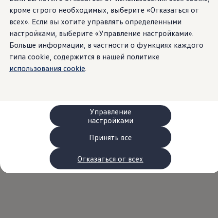
Сервис и запчасти
кроме строго необходимых, выберите «Отказаться от
Преимущества Volkswagen
всех». Если вы хотите управлять определенными
Техобслуживание
Ремонт и проверки
настройками, выберите «Управление настройками».
Моторное масло и технические жидкости
Больше информации, в частности о функциях каждого
--:--
Колеса и шины
Remaining time, --:-
типа cookie, содержится в нашей политике
Помощь при авариях и поломках
Обслуживание автомобилей
использования cookie
.
Аксессуары
Защита кузова и салона
Решения для перевозки и багажа
Развлечения и электроника
Персонализация
Управление
Настенная зарядная станция и кабели для за
настройками
Важная информация для клиентов
Переработка и возврат продукции
Принять все
Кампании по отзыву автомобилей
Предупредительные и контрольные индика
Отказаться от всех
Обновления программного обеспечения
Обновления программного обеспечения для а
Электронное руководство
myVolkswagen
Отзыв подушек Takata по соображениям безопасн