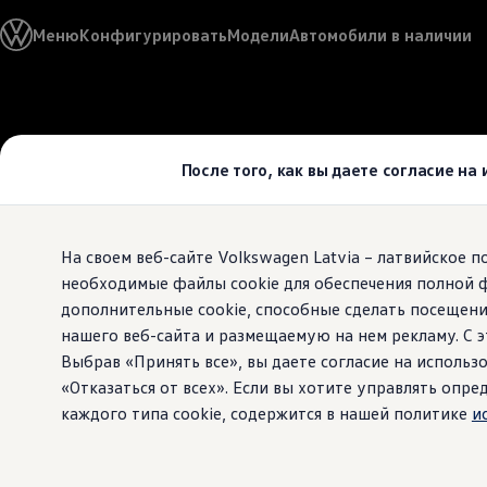
Выбери свой Volkswagen
Меню
Конфигурировать
Модели
Автомобили в наличии
Модельный ряд
Новый ID.Cross
Открой для себя семейство внедорожников Volks
Автомобильный онлайн-магазин Volkswagen
Перейти к
Перейти к
Предложения и услуги
основному
нижнему
Юбилейное предложение
содержанию
колонтитулу
Автомобильный онлайн-магазин Volkswagen
После того, как вы даете согласие на
Обмен автомобилей
Лизинг Volkswagen
Гарантия
Бесплатная регистрация для вашего нового Volksw
На своем веб-сайте Volkswagen Latvia – латвийское 
Взаимодействие в сети простыми словами
VW Connect
необходимые файлы cookie для обеспечения полной 
Активация
дополнительные cookie, способные сделать посещени
Все службы
нашего веб-сайта и размещаемую на нем рекламу. С
VW Connect для Вашего ID.
Обновления (Upgrades)
Выбрав «Принять все», вы даете согласие на использо
Car-Net
«Отказаться от всех». Если вы хотите управлять оп
App-Connect
каждого типа cookie, содержится в нашей политике
и
Fleet Interface Data
O Volkswagen
Получи больше
Владельцы и услуги