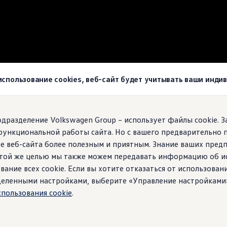
wagen
 использование cookies, веб-сайт будет учитывать ваши инд
agen!
подразделение Volkswagen Group – использует файлы cookie. 
функциональной работы сайта. Но с вашего предварительно 
е веб-сайта более полезным и приятным. Знание ваших пред
 этой же целью мы также можем передавать информацию об и
вание всех cookie. Если вы хотите отказаться от использован
ределенными настройками, выберите «Управление настройками
спользования cookie
.