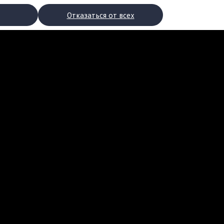
Отказаться от всех
рядки
торы
втомобилей с двигателями внутреннего сгорания
ости