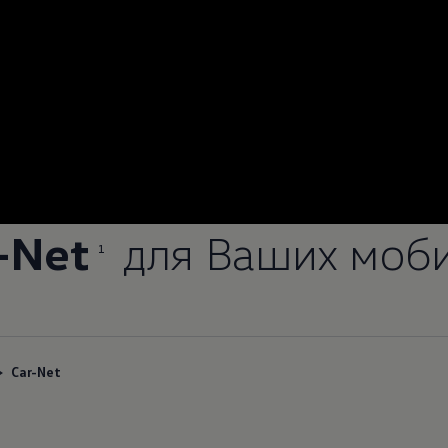
-Net
для Ваших моб
1
Car-Net