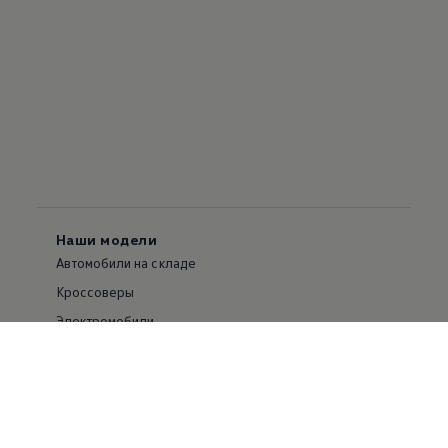
Наши модели
Автомобили на складе
Кроссоверы
Электромобили
Гибридные автомобили
Подержанные автомобили
Все модели
Сервис