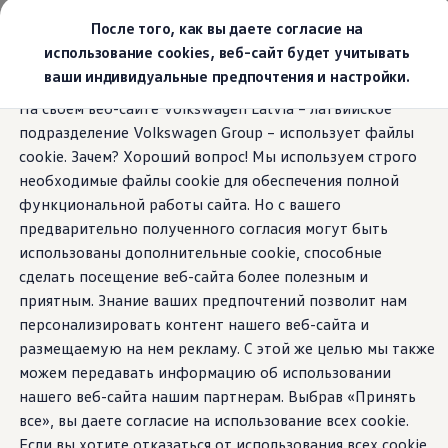
Выбери свой Volkswagen
После того, как вы даете согласие на
Модельный ряд
использование cookies, веб-сайт будет учитывать
Новый ID.Cross
ваши индивидуальные предпочтения и настройки.
Открой для себя семейство внедорожников Volks
На начальную страницу
Выбери свой Volkswagen
Перейти к
Перейти к
Автомобильный онлайн-магазин Volkswagen
На своем веб-сайте Volkswagen Latvia – латвийское
Модельный ряд
основному
нижнему
Предложения и услуги
подразделение Volkswagen Group – использует файлы
содержанию
колонтитулу
Юбилейное предложение
Автомобильный онлайн-магазин Volkswagen
cookie. Зачем? Хороший вопрос! Мы используем строго
Обмен автомобилей
28
Models
необходимые файлы cookie для обеспечения полной
Лизинг Volkswagen
функциональной работы сайта. Но с вашего
Гарантия
Бесплатная регистрация для вашего нового Volksw
предварительно полученного согласия могут быть
Взаимодействие в сети простыми словами
использованы дополнительные cookie, способные
VW Connect
Доступен гибрид Plug-in
Специальное предложение
сделать посещение веб-сайта более полезным и
Активация
Все службы
приятным. Знание ваших предпочтений позволит нам
VW Connect для Вашего ID.
персонализировать контент нашего веб-сайта и
Обновления (Upgrades)
размещаемую на нем рекламу. С этой же целью мы также
Car-Net
App-Connect
можем передавать информацию об использовании
Fleet Interface Data
нашего веб-сайта нашим партнерам. Выбрав «Принять
O Volkswagen
все», вы даете согласие на использование всех cookie.
Получи больше
Владельцы и услуги
Если вы хотите отказаться от использования всех cookie,