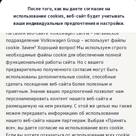
Выбери свой Volkswagen
После того, как вы даете согласие на
Модельный ряд
использование cookies, веб-сайт будет учитывать
Новый ID.Cross
ваши индивидуальные предпочтения и настройки.
Открой для себя семейство внедорожников Volks
Перейти к
Перейти к
Автомобильный онлайн-магазин Volkswagen
На своем веб-сайте Volkswagen Latvia – латвийское
основному
нижнему
Предложения и услуги
Дизайн-пакеты
подразделение Volkswagen Group – использует файлы
содержанию
колонтитулу
Юбилейное предложение
Автомобильный онлайн-магазин Volkswagen
cookie. Зачем? Хороший вопрос! Мы используем строго
Обмен автомобилей
необходимые файлы cookie для обеспечения полной
Лизинг Volkswagen
функциональной работы сайта. Но с вашего
Гарантия
Меньше однообразия.
Бесплатная регистрация для вашего нового Volksw
предварительно полученного согласия могут быть
Взаимодействие в сети простыми словами
использованы дополнительные cookie, способные
VW Connect
Больше ID.
сделать посещение веб-сайта более полезным и
Активация
Все службы
приятным. Знание ваших предпочтений позволит нам
VW Connect для Вашего ID.
персонализировать контент нашего веб-сайта и
Обновления (Upgrades)
размещаемую на нем рекламу. С этой же целью мы также
Car-Net
App-Connect
можем передавать информацию об использовании
Fleet Interface Data
нашего веб-сайта нашим партнерам. Выбрав «Принять
O Volkswagen
все», вы даете согласие на использование всех cookie.
Получи больше
Владельцы и услуги
Если вы хотите отказаться от использования всех cookie,