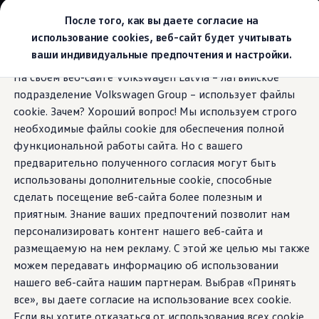
Выбери свой Volkswagen
После того, как вы даете согласие на
Модельный ряд
использование cookies, веб-сайт будет учитывать
Новый ID.Cross
ваши индивидуальные предпочтения и настройки.
Открой для себя семейство внедорожников Volks
Перейти к
Перейти к
Автомобильный онлайн-магазин Volkswagen
На своем веб-сайте Volkswagen Latvia – латвийское
основному
нижнему
Предложения и услуги
We Connect ID. App
подразделение Volkswagen Group – использует файлы
содержанию
колонтитулу
Юбилейное предложение
Автомобильный онлайн-магазин Volkswagen
cookie. Зачем? Хороший вопрос! Мы используем строго
Обмен автомобилей
необходимые файлы cookie для обеспечения полной
Лизинг Volkswagen
функциональной работы сайта. Но с вашего
Гарантия
Ваш
цифровой
Бесплатная регистрация для вашего нового Volksw
предварительно полученного согласия могут быть
Взаимодействие в сети простыми словами
использованы дополнительные cookie, способные
VW Connect
компаньон
сделать посещение веб-сайта более полезным и
Активация
Все службы
приятным. Знание ваших предпочтений позволит нам
VW Connect для Вашего ID.
персонализировать контент нашего веб-сайта и
Обновления (Upgrades)
размещаемую на нем рекламу. С этой же целью мы также
Car-Net
App-Connect
можем передавать информацию об использовании
Fleet Interface Data
нашего веб-сайта нашим партнерам. Выбрав «Принять
O Volkswagen
все», вы даете согласие на использование всех cookie.
Получи больше
Владельцы и услуги
Если вы хотите отказаться от использования всех cookie,