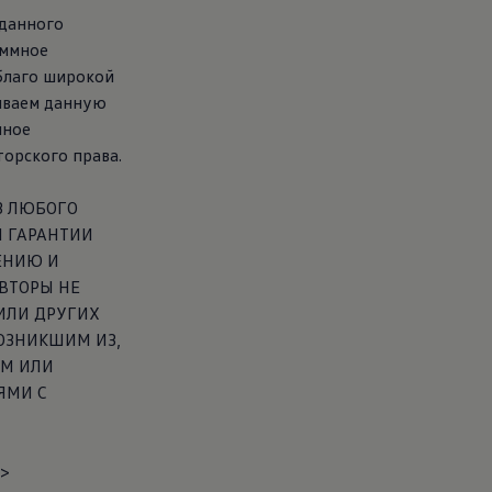
 данного
аммное
благо широкой
иваем данную
нное
торского права.
З ЛЮБОГО
 ГАРАНТИИ
ЕНИЮ И
АВТОРЫ НЕ
ИЛИ ДРУГИХ
ОЗНИКШИМ ИЗ,
М ИЛИ
ЯМИ С
g>