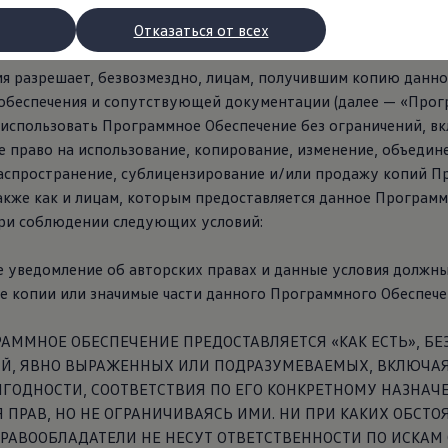
Kenzie и соавторы, 2014 до настоящего времени
Отказаться от всех
я разрешает, безвозмездно, лицам, получившим копию данно
обеспечения и сопутствующей документации (далее — «Про
 использовать Программное Обеспечение без ограничений, в
 право на использование, копирование, изменение, объедин
аспространение, сублицензирование и/или продажу копий П
акже как и лицам, которым предоставляется данное Програм
при соблюдении следующих условий:
рядки
 уведомление об авторских правах и данные условия должн
е копии или значимые части данного Программного Обеспече
торы
АММНОЕ ОБЕСПЕЧЕНИЕ ПРЕДОСТАВЛЯЕТСЯ «КАК ЕСТЬ», БЕ
втомобилей с двигателями внутреннего сгорания
ИЙ, ЯВНО ВЫРАЖЕННЫХ ИЛИ ПОДРАЗУМЕВАЕМЫХ, ВКЛЮЧАЯ
ГОДНОСТИ, СООТВЕТСТВИЯ ПО ЕГО КОНКРЕТНОМУ НАЗНАЧ
ости
ПРАВ, НО НЕ ОГРАНИЧИВАЯСЬ ИМИ. НИ ПРИ КАКИХ ОБСТО
РАВООБЛАДАТЕЛИ НЕ НЕСУТ ОТВЕТСТВЕННОСТИ ПО ИСКАМ 