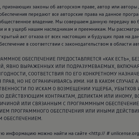
, признающих законы об авторском праве, автор или авторы
обеспечения передают все авторские права на данное прогр
 общественное владение. Мы совершаем данную передачу во 
и и в ущерб нашим наследникам и преемникам. Мы рассматр
ткрытый акт отказа от всех настоящих и будущих прав на да
еспечение в соответствии с законодательством в области ав
АММНОЕ ОБЕСПЕЧЕНИЕ ПРЕДОСТАВЛЯЕТСЯ «КАК ЕСТЬ», БЕ
ИЙ, ЯВНО ВЫРАЖЕННЫХ ИЛИ ПОДРАЗУМЕВАЕМЫХ, ВКЛЮЧАЯ
ГОДНОСТИ, СООТВЕТСТВИЯ ПО ЕГО КОНКРЕТНОМУ НАЗНАЧ
ПРАВ, НО НЕ ОГРАНИЧИВАЯСЬ ИМИ. НИ В КАКОМ СЛУЧАЕ 
ТВЕННОСТИ ПО ИСКАМ О ВОЗМЕЩЕНИИ УЩЕРБА, УБЫТКОВ 
ПО ДЕЙСТВУЮЩИМ КОНТРАКТАМ, ДЕЛИКТАМ ИЛИ ИНОМУ, В
ЧИНОЙ ИЛИ СВЯЗАННЫМ С ПРОГРАММНЫМ ОБЕСПЕЧЕНИЕ
ИЕМ ПРОГРАММНОГО ОБЕСПЕЧЕНИЯ ИЛИ ИНЫМИ ДЕЙСТВИ
 ОБЕСПЕЧЕНИЕМ.
 информацию можно найти на сайте <http:// # unlicense.or