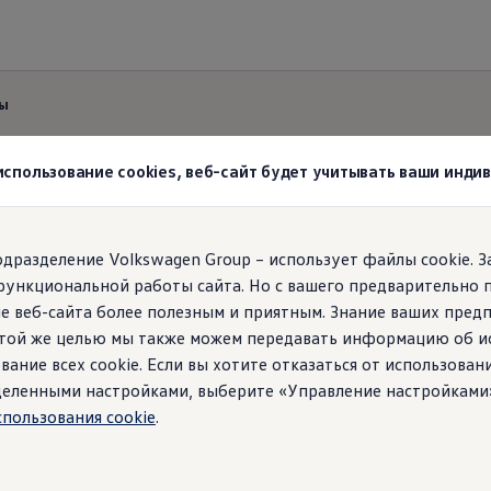
wagen
ны
 использование cookies, веб-сайт будет учитывать ваши инд
ие о лицензии треть
agen!
подразделение Volkswagen Group – использует файлы cookie. 
функциональной работы сайта. Но с вашего предварительно 
е веб-сайта более полезным и приятным. Знание ваших пред
 этой же целью мы также можем передавать информацию об и
вание всех cookie. Если вы хотите отказаться от использован
ределенными настройками, выберите «Управление настройками
спользования cookie
.
ия MIT