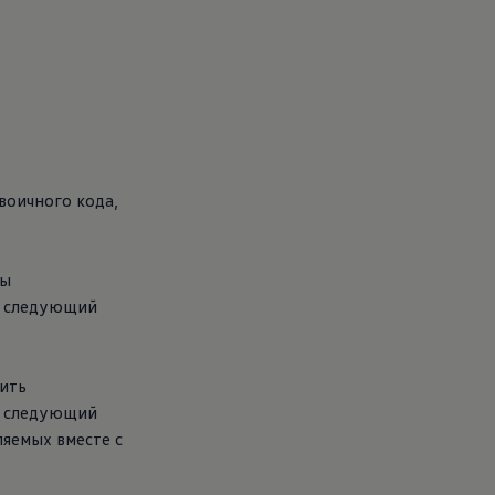
воичного кода,
ны
и следующий
ить
и следующий
ляемых вместе с