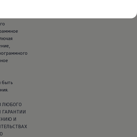
го
граммное
ключая
ение,
рограммного
мное
ы быть
ния.
З ЛЮБОГО
 ГАРАНТИИ
ЕНИЮ И
ЯТЕЛЬСТВАХ
О