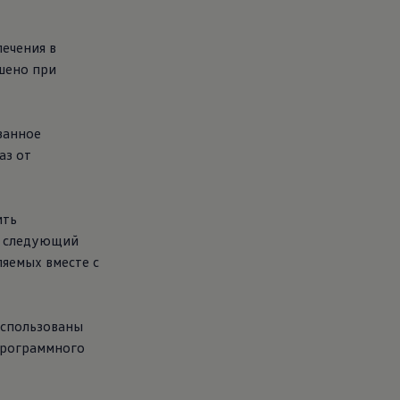
ечения в
ешено при
занное
аз от
ить
и следующий
ляемых вместе с
 использованы
программного