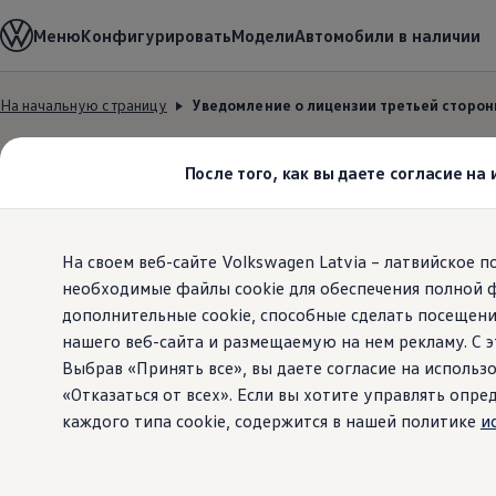
Выбери свой Volkswagen
Меню
Конфигурировать
Модели
Автомобили в наличии
Модельный ряд
Новый ID.Cross
Открой для себя семейство внедорожников Volks
На начальную страницу
Уведомление о лицензии третьей сторо
Автомобильный онлайн-магазин Volkswagen
Перейти к
Перейти к
Предложения и услуги
основному
нижнему
Юбилейное предложение
содержанию
колонтитулу
Автомобильный онлайн-магазин Volkswagen
После того, как вы даете согласие на
Обмен автомобилей
Лизинг Volkswagen
Гарантия
Уведомлен
Бесплатная регистрация для вашего нового Volksw
На своем веб-сайте Volkswagen Latvia – латвийское 
Взаимодействие в сети простыми словами
VW Connect
необходимые файлы cookie для обеспечения полной 
Активация
дополнительные cookie, способные сделать посещени
Все службы
нашего веб-сайта и размещаемую на нем рекламу. С
VW Connect для Вашего ID.
Обновления (Upgrades)
Выбрав «Принять все», вы даете согласие на использо
Car-Net
«Отказаться от всех». Если вы хотите управлять оп
App-Connect
каждого типа cookie, содержится в нашей политике
и
Fleet Interface Data
O Volkswagen
1.
Лиценз
Получи больше
Владельцы и услуги