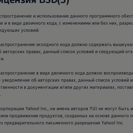
спространение и использование данного программного обесп
 и в виде двоичного кода, с изменениями или без них, разр
едующих условий:
распространение исходного кода должно содержать вышеука
 авторских правах, данный список условий и следующий отк
и.
распространение в виде двоичного кода должно воспроизвод
 уведомление об авторских правах, данный список условий 
ственности в документации и/или других материалах, постав
.
корпорации Yahoo! Inc., ни имена авторов YUI не могут быть
 или продвижения продуктов, созданных на основе данного 
ез предварительного письменного разрешения Yahoo! Inc.