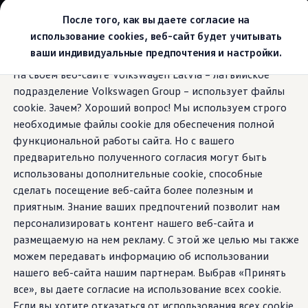
Выбери свой Volkswagen
После того, как вы даете согласие на
Модельный ряд
использование cookies, веб-сайт будет учитывать
Новый ID.Cross
ваши индивидуальные предпочтения и настройки.
Открой для себя семейство внедорожников Volks
Перейти к
Перейти к
Автомобильный онлайн-магазин Volkswagen
На своем веб-сайте Volkswagen Latvia – латвийское
основному
нижнему
Предложения и услуги
In-car App
подразделение Volkswagen Group – использует файлы
содержанию
колонтитулу
Юбилейное предложение
Автомобильный онлайн-магазин Volkswagen
cookie. Зачем? Хороший вопрос! Мы используем строго
Обмен автомобилей
необходимые файлы cookie для обеспечения полной
Лизинг Volkswagen
функциональной работы сайта. Но с вашего
Гарантия
Играйте
вместо
Бесплатная регистрация для вашего нового Volksw
предварительно полученного согласия могут быть
Взаимодействие в сети простыми словами
использованы дополнительные cookie, способные
VW Connect
ожидания
сделать посещение веб-сайта более полезным и
Активация
Все службы
приятным. Знание ваших предпочтений позволит нам
VW Connect для Вашего ID.
персонализировать контент нашего веб-сайта и
Обновления (Upgrades)
размещаемую на нем рекламу. С этой же целью мы также
Car-Net
App-Connect
можем передавать информацию об использовании
Fleet Interface Data
нашего веб-сайта нашим партнерам. Выбрав «Принять
O Volkswagen
все», вы даете согласие на использование всех cookie.
Получи больше
Владельцы и услуги
Если вы хотите отказаться от использования всех cookie,