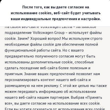
Выбери свой Volkswagen
После того, как вы даете согласие на
Модельный ряд
использование cookies, веб-сайт будет учитывать
Новый ID.Cross
ваши индивидуальные предпочтения и настройки.
Открой для себя семейство внедорожников Volks
Перейти к
Перейти к
Автомобильный онлайн-магазин Volkswagen
На своем веб-сайте Volkswagen Latvia – латвийское
основному
нижнему
Предложения и услуги
Панорамный люк
подразделение Volkswagen Group – использует файлы
содержанию
колонтитулу
Юбилейное предложение
Автомобильный онлайн-магазин Volkswagen
cookie. Зачем? Хороший вопрос! Мы используем строго
Обмен автомобилей
необходимые файлы cookie для обеспечения полной
Лизинг Volkswagen
функциональной работы сайта. Но с вашего
Гарантия
Небесные
пейзажи
Бесплатная регистрация для вашего нового Volksw
предварительно полученного согласия могут быть
Взаимодействие в сети простыми словами
использованы дополнительные cookie, способные
VW Connect
сделать посещение веб-сайта более полезным и
Активация
Все службы
приятным. Знание ваших предпочтений позволит нам
VW Connect для Вашего ID.
персонализировать контент нашего веб-сайта и
Обновления (Upgrades)
размещаемую на нем рекламу. С этой же целью мы также
Car-Net
App-Connect
можем передавать информацию об использовании
Fleet Interface Data
нашего веб-сайта нашим партнерам. Выбрав «Принять
O Volkswagen
все», вы даете согласие на использование всех cookie.
Получи больше
Владельцы и услуги
Если вы хотите отказаться от использования всех cookie,