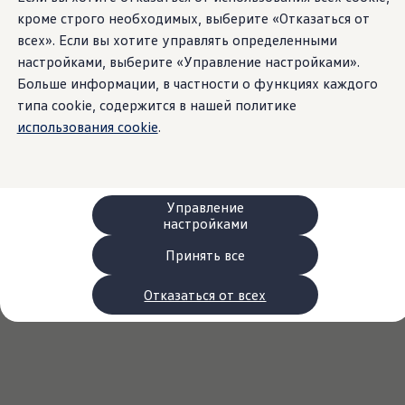
Сервис и запчасти
кроме строго необходимых, выберите «Отказаться от
Преимущества Volkswagen
всех». Если вы хотите управлять определенными
Техобслуживание
Ремонт и проверки
настройками, выберите «Управление настройками».
Моторное масло и технические жидкости
Больше информации, в частности о функциях каждого
Колеса и шины
типа cookie, содержится в нашей политике
Помощь при авариях и поломках
Обслуживание автомобилей
использования cookie
.
Аксессуары
Защита кузова и салона
Решения для перевозки и багажа
Развлечения и электроника
Персонализация
Управление
Настенная зарядная станция и кабели для за
настройками
Важная информация для клиентов
Переработка и возврат продукции
Принять все
Кампании по отзыву автомобилей
Предупредительные и контрольные индика
Отказаться от всех
Обновления программного обеспечения
Обновления программного обеспечения для а
Электронное руководство
myVolkswagen
Отзыв подушек Takata по соображениям безопасн