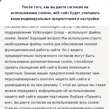
Выбери свой Volkswagen
После того, как вы даете согласие на
Модельный ряд
использование cookies, веб-сайт будет учитывать
Новый ID.Cross
ваши индивидуальные предпочтения и настройки.
Открой для себя семейство внедорожников Volks
Перейти к
Перейти к
Автомобильный онлайн-магазин Volkswagen
На своем веб-сайте Volkswagen Latvia – латвийское
основному
нижнему
Предложения и услуги
подразделение Volkswagen Group – использует файлы
содержанию
колонтитулу
Юбилейное предложение
Автомобильный онлайн-магазин Volkswagen
cookie. Зачем? Хороший вопрос! Мы используем строго
Обмен автомобилей
необходимые файлы cookie для обеспечения полной
Лизинг Volkswagen
функциональной работы сайта. Но с вашего
Гарантия
Бесплатная регистрация для вашего нового Volksw
предварительно полученного согласия могут быть
Взаимодействие в сети простыми словами
использованы дополнительные cookie, способные
VW Connect
сделать посещение веб-сайта более полезным и
Активация
Все службы
приятным. Знание ваших предпочтений позволит нам
VW Connect для Вашего ID.
персонализировать контент нашего веб-сайта и
Обновления (Upgrades)
размещаемую на нем рекламу. С этой же целью мы также
Car-Net
App-Connect
можем передавать информацию об использовании
Fleet Interface Data
нашего веб-сайта нашим партнерам. Выбрав «Принять
O Volkswagen
все», вы даете согласие на использование всех cookie.
Получи больше
Владельцы и услуги
Если вы хотите отказаться от использования всех cookie,