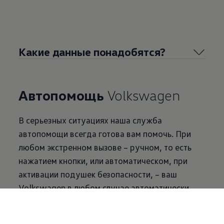
Какие данные понадобятся?
Автопомощь
Volkswagen
В серьезных ситуациях наша служба
автопомощи всегда готова вам помочь. При
любом экстренном вызове – ручном, то есть
нажатием кнопки, или автоматическом, при
активации подушек безопасности, – ваш
Volkswagen
в любом случае автоматически
передаст службе автопомощи важную
информацию, например, о своем точном