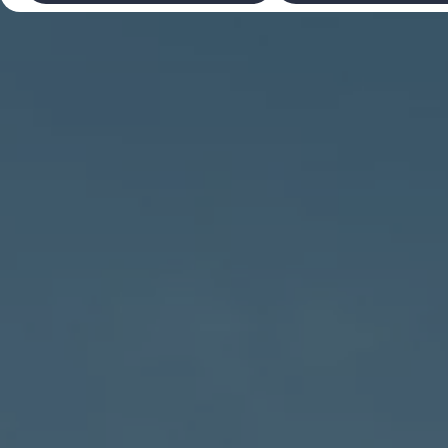
Laadimine ja sõiduulatus
Tehnoloogia ja arendus
Üleminek e-mobiilsusele
Jätkusuutlikkus
Elektrisõidukid töökojas: lõpp õlivahetustele
ID. tarkvarauuendus*
Elektriautode tarneajad
Ühenduvus
VW Connect
Kõik teenused
Aktiveerimine
VW Connect teie ID. jaoks.
Car-Net
App-Connect
Upgrades
We Charge
Fleet Interface Data
Volkswagenist
Saa rohkem
Uudised
Lisavarustus ja teenindus
Teenindus ja varuosad
Volkswageni eelised
Ülevaatus
Remont ja kontroll