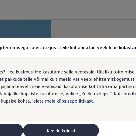
pteerimisega käivitate just teile kohandatud veebilehe külas
ks? Hea küsimus! Me kasutame selle veebisaidi täieliku toimimise 
, et pakkuda teile võimalikult meeldivat veebilehitsemiskogemus
 jagada teavet meie veebisaidi kasutamise kohta ka oma partnerit
vajalike küpsiste kasutamise, valige „Keeldu kõigist“. Kui soovite
 küpsise kohta, leiate meie
küpsisepoliitikast
.
a
Keeldu kõigist