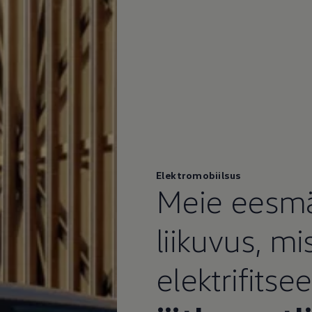
Elektromobiilsus
Meie eesmä
liikuvus, mi
elektrifitse