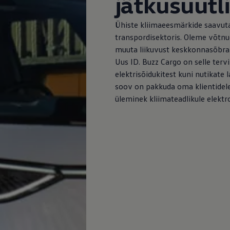
jätkusuutl
Ühiste kliimaeesmärkide saavu
transpordisektoris. Oleme võtnud
muuta liikuvust keskkonnasõbral
Uus ID. Buzz Cargo on selle tervi
elektrisõidukitest kuni nutikate 
soov on pakkuda oma klientidele
üleminek kliimateadlikule elektr