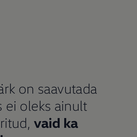
rk on saavutada
s ei oleks ainult
eritud,
vaid ka