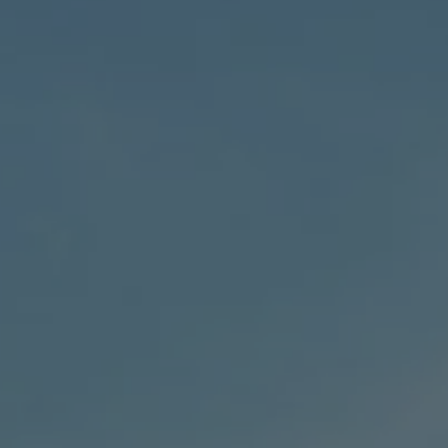
Mootoriõli ja töövedelikud
Veljed ja rehvid
Avarii- ja rikkeabi
Volkswageni teenindus
Lisatarvikud
Sise- ja väliskaitse
Transpordi- ja pagasilahendused
Meelelahutus ja elektroonika
Isikupärastamine
Seinalaadija ja laadimiskaablid
Klienditeave
Ringlussevõtt ja tagastamine
Tagasikutsumiskampaaniad
Hoiatus- ja märgutuled
Teie Volkswageni uusimad tarkvaravärskendus
Teie Volkswageni uusimad tarkvaravärskendus
Digitaalne juhend
myVolkswagen
Takata turvapadja ohutusalane tagasikutsumine