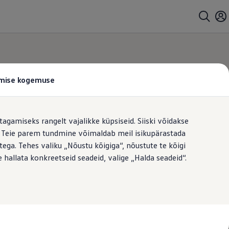
tamise kogemuse
tagamiseks rangelt vajalikke küpsiseid. Siiski võidakse
t. Teie parem tundmine võimaldab meil isikupärastada
ega. Tehes valiku „Nõustu kõigiga“, nõustute te kõigi
 hallata konkreetseid seadeid, valige „Halda seadeid“.