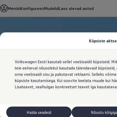
Valige oma Volkswagen
Menüü
Konfigureeri
Mudelid
Laos olevad autod
Mudelid ja konfiguraator
Uus ID. Cross
Konfigureeri
Volkswageni linnamaasturid
Hüppa
Hüppa
Volkswageni tarbesõidukid. Igaks ülesandeks valmis
põhisisu
jaluse
Volkswagen laoautode e-pood
juurde
juurde
Pakkumised ja teenused
Küpsiste aktse
Juubelipakkumine
Autovahetus
Garantii
Volkswagen laoautode e-pood
Volkswagen Eesti kasutab sellel veebisaidil küpsiseid. Mi
Liising
Tasuta registreerimistasu sinu uuele Volkswagenile!
teie eelneval nõusolekul kasutada täiendavaid küpsiseid
Tiguani pistikhübriid
oma veebisaidi sisu ja pakutavat reklaami. Selleks võime
Elektriautod ja hübriidautod
küpsiste kasutamisega. Kui soovite keelata muude kui häda
Pistikhübriid
Golf eHybrid
Lisateavet, sealhulgas konkreetset teavet iga kasutatava
Tiguan eHybrid
Passat eHybrid
Tayron eHybrid
Touareg eHybrid
Ära iial ütle iial
Halda seadeid
Nõustu kõigig
ID. teadmised