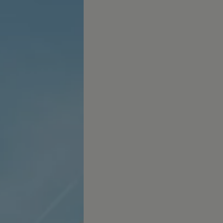
ed
ed