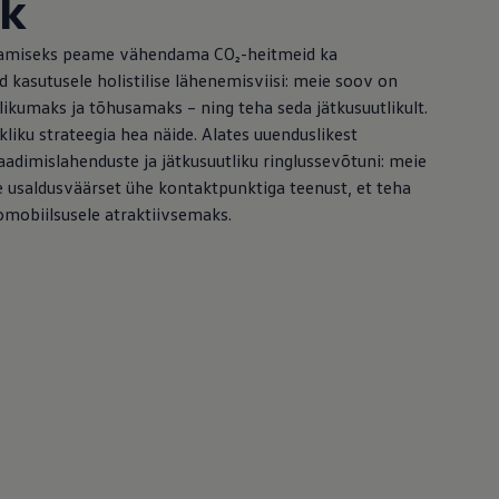
ik
tamiseks peame vähendama CO₂-heitmeid ka
 kasutusele holistilise lähenemisviisi: meie soov on
ikumaks ja tõhusamaks – ning teha seda jätkusuutlikult.
kliku strateegia hea näide. Alates uuenduslikest
laadimislahenduste ja jätkusuutliku ringlussevõtuni: meie
 usaldusväärset ühe kontaktpunktiga teenust, et teha
omobiilsusele atraktiivsemaks.