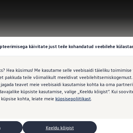
pteerimisega käivitate just teile kohandatud veebilehe külas
ks? Hea küsimus! Me kasutame selle veebisaidi täieliku toimimise 
, et pakkuda teile võimalikult meeldivat veebilehitsemiskogemus
 jagada teavet meie veebisaidi kasutamise kohta ka oma partnerit
vajalike küpsiste kasutamise, valige „Keeldu kõigist“. Kui soovite
 küpsise kohta, leiate meie
küpsisepoliitikast
.
a
Keeldu kõigist