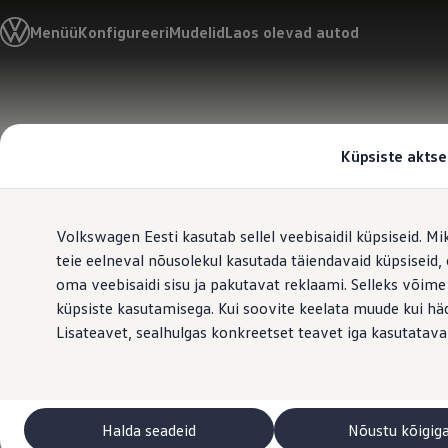
Valige oma Volkswagen
Menüü
Konfigureeri
Mudelid
Laos olevad autod
Mudelid ja konfiguraator
Uus ID. Cross
Konfigureeri
Volkswageni linnamaasturid
Hüppa
Hüppa
Volkswageni tarbesõidukid. Igaks ülesandeks valmis
põhisisu
jaluse
Volkswagen laoautode e-pood
juurde
juurde
Pakkumised ja teenused
Küpsiste aktse
Juubelipakkumine
Autovahetus
Garantii
Volkswagen laoautode e-pood
Volkswagen Eesti kasutab sellel veebisaidil küpsiseid. Mi
Liising
Tasuta registreerimistasu sinu uuele Volkswagenile!
teie eelneval nõusolekul kasutada täiendavaid küpsiseid
Tiguani pistikhübriid
oma veebisaidi sisu ja pakutavat reklaami. Selleks võime
Elektriautod ja hübriidautod
küpsiste kasutamisega. Kui soovite keelata muude kui häda
Pistikhübriid
Golf eHybrid
Lisateavet, sealhulgas konkreetset teavet iga kasutatava
Tiguan eHybrid
Passat eHybrid
Tayron eHybrid
Touareg eHybrid
Ära iial ütle iial
Halda seadeid
Nõustu kõigig
ID. teadmised