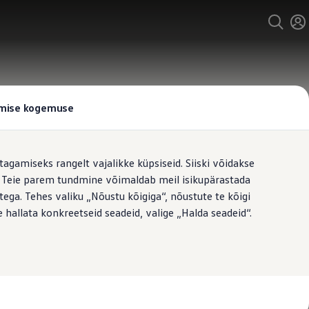
tamise kogemuse
tagamiseks rangelt vajalikke küpsiseid. Siiski võidakse
t. Teie parem tundmine võimaldab meil isikupärastada
ega. Tehes valiku „Nõustu kõigiga“, nõustute te kõigi
 hallata konkreetseid seadeid, valige „Halda seadeid“.