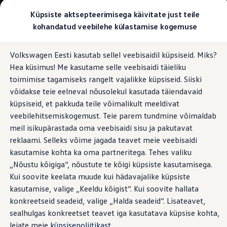
Valige oma Volkswagen
Küpsiste aktsepteerimisega käivitate just teile
Mudelid ja konfiguraator
kohandatud veebilehe külastamise kogemuse
Uus ID. Cross
Konfigureeri
Hüppa
Hüppa
Volkswageni linnamaasturid
Volkswagen Eesti kasutab sellel veebisaidil küpsiseid. Miks?
põhisisu
jaluse
Volkswageni tarbesõidukid. Igaks ülesandeks valmis
Hea küsimus! Me kasutame selle veebisaidi täieliku
juurde
juurde
Volkswagen laoautode e-pood
Pakkumised ja teenused
toimimise tagamiseks rangelt vajalikke küpsiseid. Siiski
Juubelipakkumine
võidakse teie eelneval nõusolekul kasutada täiendavaid
Autovahetus
küpsiseid, et pakkuda teile võimalikult meeldivat
Garantii
Volkswagen laoautode e-pood
veebilehitsemiskogemust. Teie parem tundmine võimaldab
Liising
meil isikupärastada oma veebisaidi sisu ja pakutavat
Tasuta registreerimistasu sinu uuele Volkswagenile!
reklaami. Selleks võime jagada teavet meie veebisaidi
Tiguani pistikhübriid
Elektriautod ja hübriidautod
kasutamise kohta ka oma partneritega. Tehes valiku
Pistikhübriid
„Nõustu kõigiga“, nõustute te kõigi küpsiste kasutamisega.
Golf eHybrid
Kui soovite keelata muude kui hädavajalike küpsiste
Tiguan eHybrid
Passat eHybrid
kasutamise, valige „Keeldu kõigist“. Kui soovite hallata
Tayron eHybrid
konkreetseid seadeid, valige „Halda seadeid“. Lisateavet,
Touareg eHybrid
sealhulgas konkreetset teavet iga kasutatava küpsise kohta,
Ära iial ütle iial
ID. teadmised
leiate meie
küpsisepoliitikast
.