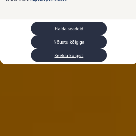
Laadimine ja sõiduulatus
Tehnoloogia ja arendus
Üleminek e-mobiilsusele
Jätkusuutlikkus
Elektrisõidukid töökojas: lõpp õlivahetustele
Halda seadeid
ID. tarkvarauuendus*
Elektriautode tarneajad
Ühenduvus
Nõustu kõigiga
VW Connect
Kõik teenused
Keeldu kõigist
Aktiveerimine
VW Connect teie ID. jaoks.
Car-Net
App-Connect
Upgrades
We Charge
Fleet Interface Data
Volkswagenist
Saa rohkem
Uudised
Lisavarustus ja teenindus
Teenindus ja varuosad
Volkswageni eelised
Ülevaatus
Remont ja kontroll