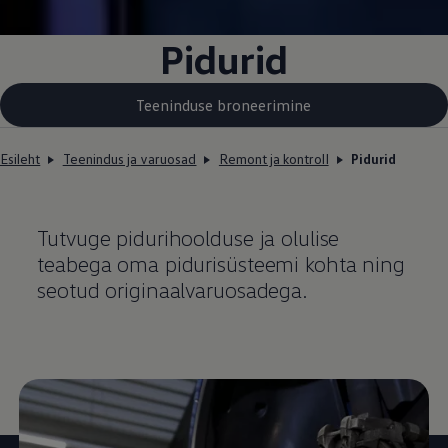
Pidurid
Teeninduse broneerimine
Esileht
Teenindus ja varuosad
Remont ja kontroll
Pidurid
Tutvuge pidurihoolduse ja olulise
teabega oma pidurisüsteemi kohta ning
seotud originaalvaruosadega.