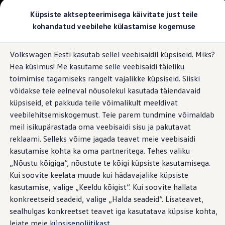
Valige oma Volkswagen
Küpsiste aktsepteerimisega käivitate just teile
Mudelid ja konfiguraator
kohandatud veebilehe külastamise kogemuse
Uus ID. Cross
Konfigureeri
Hüppa
Hüppa
Volkswageni linnamaasturid
Volkswagen Eesti kasutab sellel veebisaidil küpsiseid. Miks?
põhisisu
jaluse
Volkswageni tarbesõidukid. Igaks ülesandeks valmis
Hea küsimus! Me kasutame selle veebisaidi täieliku
juurde
juurde
Volkswagen laoautode e-pood
Pakkumised ja teenused
toimimise tagamiseks rangelt vajalikke küpsiseid. Siiski
Juubelipakkumine
võidakse teie eelneval nõusolekul kasutada täiendavaid
Autovahetus
küpsiseid, et pakkuda teile võimalikult meeldivat
Garantii
Volkswagen laoautode e-pood
veebilehitsemiskogemust. Teie parem tundmine võimaldab
Liising
meil isikupärastada oma veebisaidi sisu ja pakutavat
Tasuta registreerimistasu sinu uuele Volkswagenile!
reklaami. Selleks võime jagada teavet meie veebisaidi
Tiguani pistikhübriid
Elektriautod ja hübriidautod
kasutamise kohta ka oma partneritega. Tehes valiku
Pistikhübriid
„Nõustu kõigiga“, nõustute te kõigi küpsiste kasutamisega.
Golf eHybrid
Kui soovite keelata muude kui hädavajalike küpsiste
Tiguan eHybrid
Passat eHybrid
kasutamise, valige „Keeldu kõigist“. Kui soovite hallata
Tayron eHybrid
konkreetseid seadeid, valige „Halda seadeid“. Lisateavet,
Touareg eHybrid
sealhulgas konkreetset teavet iga kasutatava küpsise kohta,
Ära iial ütle iial
ID. teadmised
leiate meie
küpsisepoliitikast
.