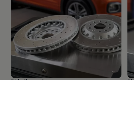
Pidurikettad
Pi
KKK
pidurite kohta