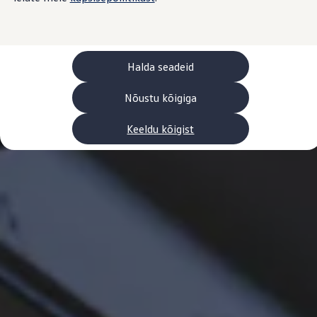
Laadimine ja sõiduulatus
Tehnoloogia ja arendus
Üleminek e-mobiilsusele
Jätkusuutlikkus
Elektrisõidukid töökojas: lõpp õlivahetustele
Halda seadeid
ID. tarkvarauuendus*
Elektriautode tarneajad
Ühenduvus
Nõustu kõigiga
VW Connect
Kõik teenused
Keeldu kõigist
Aktiveerimine
VW Connect teie ID. jaoks.
Car-Net
App-Connect
Upgrades
We Charge
Fleet Interface Data
Volkswagenist
Saa rohkem
Uudised
Lisavarustus ja teenindus
Teenindus ja varuosad
Volkswageni eelised
Ülevaatus
Remont ja kontroll