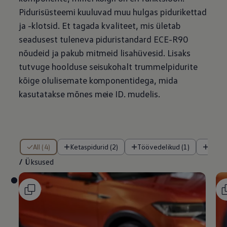
Pidurisüsteemi kuuluvad muu hulgas pidurikettad
ja -klotsid. Et tagada kvaliteet, mis ületab
seadusest tuleneva piduristandard ECE-R90
nõudeid ja pakub mitmeid lisahüvesid. Lisaks
tutvuge hoolduse seisukohalt trummelpidurite
kõige olulisemate komponentidega, mida
kasutatakse mõnes meie ID. mudelis.
/ Üksused
All (4)
Ketaspidurid (2)
Töövedelikud (1)
Trum
/
Üksused