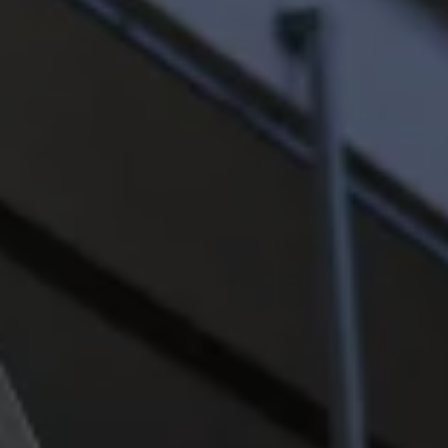
Mootoriõli ja töövedelikud
Veljed ja rehvid
Avarii- ja rikkeabi
Volkswageni teenindus
Lisatarvikud
Sise- ja väliskaitse
Transpordi- ja pagasilahendused
Meelelahutus ja elektroonika
Isikupärastamine
Seinalaadija ja laadimiskaablid
Klienditeave
Ringlussevõtt ja tagastamine
Tagasikutsumiskampaaniad
Hoiatus- ja märgutuled
Teie Volkswageni uusimad tarkvaravärskendus
Teie Volkswageni uusimad tarkvaravärskendus
Digitaalne juhend
myVolkswagen
Takata turvapadja ohutusalane tagasikutsumine