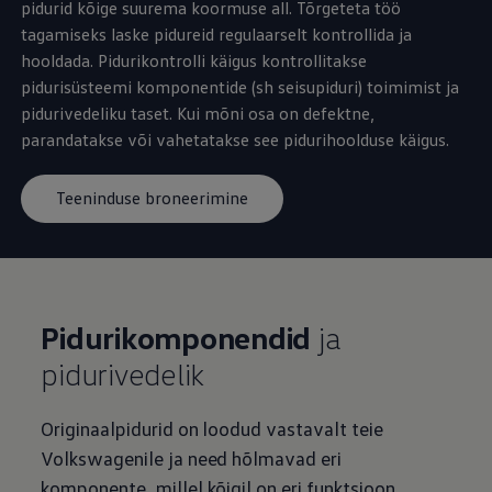
pidurid kõige suurema koormuse all. Tõrgeteta töö
tagamiseks laske pidureid regulaarselt kontrollida ja
hooldada. Pidurikontrolli käigus kontrollitakse
pidurisüsteemi komponentide (sh seisupiduri) toimimist ja
pidurivedeliku taset. Kui mõni osa on defektne,
parandatakse või vahetatakse see pidurihoolduse käigus.
Teeninduse broneerimine
Pidurikomponendid
ja
pidurivedelik
Originaalpidurid on loodud vastavalt teie
Volkswagenile ja need hõlmavad eri
komponente, millel kõigil on eri funktsioon.