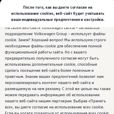
Выбери свой Volkswagen
После того, как вы даете согласие на
Модельный ряд
использование cookies, веб-сайт будет учитывать
Новый ID.Cross
ваши индивидуальные предпочтения и настройки.
Открой для себя семейство внедорожников Volks
Перейти к
Перейти к
Автомобильный онлайн-магазин Volkswagen
На своем веб-сайте Volkswagen Latvia – латвийское
основному
нижнему
Предложения и услуги
Система управления дальним светом
подразделение Volkswagen Group – использует файлы
содержанию
колонтитулу
Юбилейное предложение
Dynamic Light Assist
Автомобильный онлайн-магазин Volkswagen
cookie. Зачем? Хороший вопрос! Мы используем строго
Обмен автомобилей
необходимые файлы cookie для обеспечения полной
Лизинг Volkswagen
функциональной работы сайта. Но с вашего
Гарантия
Бесплатная регистрация для вашего нового Volksw
предварительно полученного согласия могут быть
Ваш Golf:
Освещает
Взаимодействие в сети простыми словами
использованы дополнительные cookie, способные
VW Connect
сделать посещение веб-сайта более полезным и
Активация
любую дорогу, но без
Все службы
приятным. Знание ваших предпочтений позволит нам
VW Connect для Вашего ID.
персонализировать контент нашего веб-сайта и
ослепляющего
Обновления (Upgrades)
размещаемую на нем рекламу. С этой же целью мы также
Car-Net
App-Connect
можем передавать информацию об использовании
эффекта.
Fleet Interface Data
нашего веб-сайта нашим партнерам. Выбрав «Принять
O Volkswagen
все», вы даете согласие на использование всех cookie.
Получи больше
Владельцы и услуги
Если вы хотите отказаться от использования всех cookie,