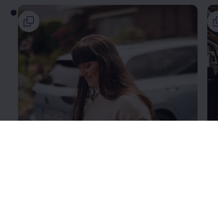
Подробно о
VW Connect
По