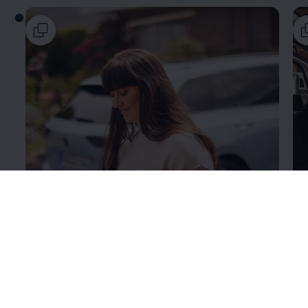
Подробно о
VW Connect
По