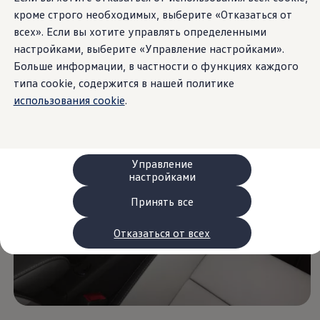
Сервис и запчасти
кроме строго необходимых, выберите «Отказаться от
Преимущества Volkswagen
всех». Если вы хотите управлять определенными
Техобслуживание
Ремонт и проверки
настройками, выберите «Управление настройками».
Моторное масло и технические жидкости
Больше информации, в частности о функциях каждого
Колеса и шины
типа cookie, содержится в нашей политике
Помощь при авариях и поломках
Обслуживание автомобилей
использования cookie
.
Аксессуары
Защита кузова и салона
Решения для перевозки и багажа
Развлечения и электроника
Персонализация
Управление
Настенная зарядная станция и кабели для за
настройками
Важная информация для клиентов
Переработка и возврат продукции
Принять все
Кампании по отзыву автомобилей
Предупредительные и контрольные индика
Отказаться от всех
Обновления программного обеспечения
Обновления программного обеспечения для а
Электронное руководство
myVolkswagen
Отзыв подушек Takata по соображениям безопасн