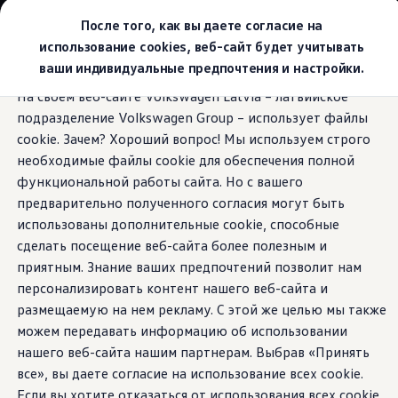
Выбери свой Volkswagen
После того, как вы даете согласие на
Модельный ряд
использование cookies, веб-сайт будет учитывать
Новый ID.Cross
ваши индивидуальные предпочтения и настройки.
Открой для себя семейство внедорожников Volks
Перейти к
Перейти к
Автомобильный онлайн-магазин Volkswagen
На своем веб-сайте Volkswagen Latvia – латвийское
основному
нижнему
Предложения и услуги
Фоновая подсветка
подразделение Volkswagen Group – использует файлы
содержанию
колонтитулу
Юбилейное предложение
Автомобильный онлайн-магазин Volkswagen
cookie. Зачем? Хороший вопрос! Мы используем строго
Обмен автомобилей
необходимые файлы cookie для обеспечения полной
Лизинг Volkswagen
функциональной работы сайта. Но с вашего
Гарантия
Цвета создают
Бесплатная регистрация для вашего нового Volksw
предварительно полученного согласия могут быть
Взаимодействие в сети простыми словами
использованы дополнительные cookie, способные
VW Connect
атмосферу.
сделать посещение веб-сайта более полезным и
Активация
Все службы
приятным. Знание ваших предпочтений позволит нам
VW Connect для Вашего ID.
персонализировать контент нашего веб-сайта и
Обновления (Upgrades)
размещаемую на нем рекламу. С этой же целью мы также
Car-Net
App-Connect
можем передавать информацию об использовании
Fleet Interface Data
нашего веб-сайта нашим партнерам. Выбрав «Принять
O Volkswagen
все», вы даете согласие на использование всех cookie.
Получи больше
Владельцы и услуги
Если вы хотите отказаться от использования всех cookie,