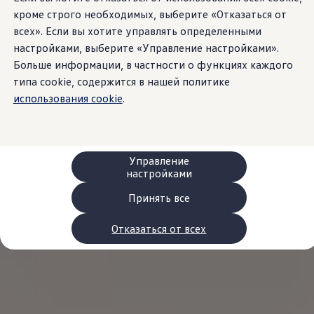
Сервис и запчасти
кроме строго необходимых, выберите «Отказаться от
Преимущества Volkswagen
всех». Если вы хотите управлять определенными
Техобслуживание
Ремонт и проверки
настройками, выберите «Управление настройками».
Моторное масло и технические жидкости
Больше информации, в частности о функциях каждого
Колеса и шины
типа cookie, содержится в нашей политике
Помощь при авариях и поломках
Обслуживание автомобилей
использования cookie
.
Аксессуары
Защита кузова и салона
Решения для перевозки и багажа
Развлечения и электроника
Персонализация
Управление
Настенная зарядная станция и кабели для за
настройками
Важная информация для клиентов
Переработка и возврат продукции
Принять все
Кампании по отзыву автомобилей
Предупредительные и контрольные индика
Отказаться от всех
Обновления программного обеспечения
Обновления программного обеспечения для а
Электронное руководство
myVolkswagen
Отзыв подушек Takata по соображениям безопасн