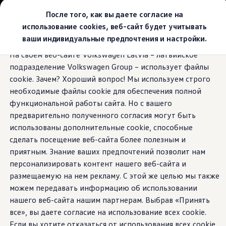
Выбери свой Volkswagen
После того, как вы даете согласие на
Модельный ряд
использование cookies, веб-сайт будет учитывать
Новый ID.Cross
ваши индивидуальные предпочтения и настройки.
Открой для себя семейство внедорожников Volks
Перейти к
Перейти к
Автомобильный онлайн-магазин Volkswagen
На своем веб-сайте Volkswagen Latvia – латвийское
основному
нижнему
Предложения и услуги
подразделение Volkswagen Group – использует файлы
содержанию
колонтитулу
Юбилейное предложение
Автомобильный онлайн-магазин Volkswagen
cookie. Зачем? Хороший вопрос! Мы используем строго
Обмен автомобилей
необходимые файлы cookie для обеспечения полной
Лизинг Volkswagen
функциональной работы сайта. Но с вашего
Гарантия
Бесплатная регистрация для вашего нового Volksw
предварительно полученного согласия могут быть
Взаимодействие в сети простыми словами
использованы дополнительные cookie, способные
VW Connect
сделать посещение веб-сайта более полезным и
Активация
Все службы
приятным. Знание ваших предпочтений позволит нам
VW Connect для Вашего ID.
персонализировать контент нашего веб-сайта и
Обновления (Upgrades)
размещаемую на нем рекламу. С этой же целью мы также
Car-Net
App-Connect
можем передавать информацию об использовании
Fleet Interface Data
нашего веб-сайта нашим партнерам. Выбрав «Принять
O Volkswagen
все», вы даете согласие на использование всех cookie.
Получи больше
Владельцы и услуги
Если вы хотите отказаться от использования всех cookie,