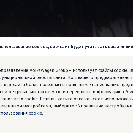
wagen
Голосовой помощник IDA (ограниченное количество языков)
 использование cookies, веб-сайт будет учитывать ваши инд
agen!
подразделение Volkswagen Group – использует файлы cookie. 
функциональной работы сайта. Но с вашего предварительно 
llo!» своему Golf Var
е веб-сайта более полезным и приятным. Знание ваших пред
 этой же целью мы также можем передавать информацию об и
вание всех cookie. Если вы хотите отказаться от использован
ределенными настройками, выберите «Управление настройками
спользования cookie
.