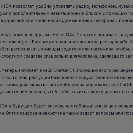
 IDA позволяет удобно управлять радио, телефоном, музык
уха и дополнительным навигационным блоком с помощью го
 в адресной книге или необходимый номер телефона с помощ
ить с помощью фразы «Hello IDA». Он также понимает предл
но» или «Где в Риге можно найти итальянские рестораны?». 
бен распознавать команды водителя или пассажира, чтобы, 
спортном средстве специально для человека, сделавшего зап
 теперь включает в себя ChatGPT. С помощью этого расшире
 к постоянно растущей базе данных искусственного интелле
же взаимодействовать с автомобилем на родном языке. ChatGP
даляются немедленно, чтобы обеспечить защиту данных на н
IDA в будущем будет визуально отображаться на центральн
. Оптимизированная система также задает вопросы или позв