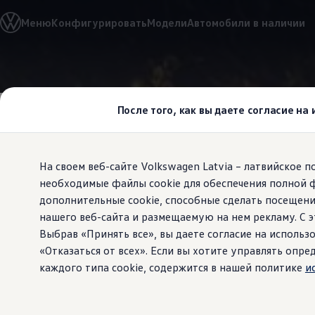
Выбери свой Volkswagen
Меню
Конфигурировать
Модели
Автомобили в наличии
Модельный ряд
Новый ID.Cross
Открой для себя семейство внедорожников Volks
Автомобильный онлайн-магазин Volkswagen
Перейти к
Перейти к
Предложения и услуги
основному
нижнему
Юбилейное предложение
содержанию
колонтитулу
Автомобильный онлайн-магазин Volkswagen
После того, как вы даете согласие на
Обмен автомобилей
Лизинг Volkswagen
Гарантия
Бесплатная регистрация для вашего нового Volksw
На своем веб-сайте Volkswagen Latvia – латвийское 
Взаимодействие в сети простыми словами
VW Connect
необходимые файлы cookie для обеспечения полной 
Скажите «He
Активация
дополнительные cookie, способные сделать посещени
Все службы
нашего веб-сайта и размещаемую на нем рекламу. С
VW Connect для Вашего ID.
Обновления (Upgrades)
Выбрав «Принять все», вы даете согласие на использо
Car-Net
«Отказаться от всех». Если вы хотите управлять оп
App-Connect
каждого типа cookie, содержится в нашей политике
и
Fleet Interface Data
O Volkswagen
Получи больше
Владельцы и услуги