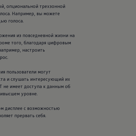
ой, опциональной трехзонной
лоса. Например, вы можете
ью голоса.
ожения из повседневной жизни на
Кроме того, благодаря цифровым
например, настроить
рос.
ния пользователи могут
кта и слушать интересующий их
T не имеет доступа к данным об
аивысшем уровне.
ом дисплее с возможностью
оляет прервать себя.