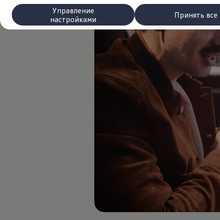
Сервис и запчасти
Управление
Преимущества Volkswagen
Принять все
настройками
Техобслуживание
Ремонт и проверки
Моторное масло и технические жидкости
Колеса и шины
Помощь при авариях и поломках
Обслуживание автомобилей
Аксессуары
Защита кузова и салона
Решения для перевозки и багажа
Развлечения и электроника
Персонализация
Настенная зарядная станция и кабели для за
Важная информация для клиентов
Переработка и возврат продукции
Кампании по отзыву автомобилей
Предупредительные и контрольные индика
Обновления программного обеспечения
Обновления программного обеспечения для а
Электронное руководство
myVolkswagen
Отзыв подушек Takata по соображениям безопасн