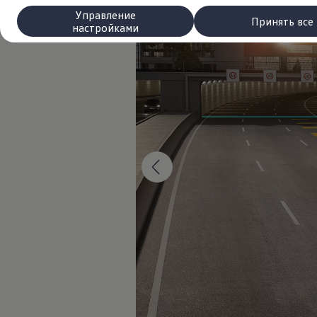
Сервис и запчасти
Управление
Преимущества Volkswagen
Принять все
настройками
Техобслуживание
Ремонт и проверки
Моторное масло и технические жидкости
Колеса и шины
Помощь при авариях и поломках
Обслуживание автомобилей
Аксессуары
Защита кузова и салона
Решения для перевозки и багажа
Развлечения и электроника
Персонализация
Настенная зарядная станция и кабели для за
Важная информация для клиентов
Переработка и возврат продукции
Кампании по отзыву автомобилей
Предупредительные и контрольные индика
Обновления программного обеспечения
Обновления программного обеспечения для а
Электронное руководство
myVolkswagen
Отзыв подушек Takata по соображениям безопасн