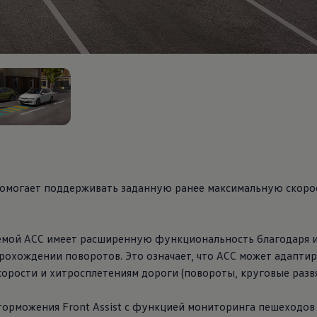
омогает поддерживать заданную ранее максимальную скоро
темой ACC имеет расширенную функциональность благодаря 
охождении поворотов. Это означает, что ACC может адаптир
рости и хитросплетениям дороги (повороты, круговые развязк
торможения Front Assist с функцией мониторинга пешеходов