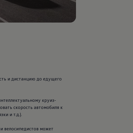
сть и дистанцию до едущего
интеллектуальному круиз-
овать скорость автомобиля к
и и т.д.).
 и велосипедистов может