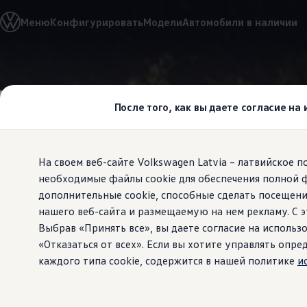
Выбери свой Volkswagen
Меню
Конфигурировать
Модели
Автомобили в наличии
Модельный ряд
Новый ID.Cross
Открой для себя семейство внедорожников Volks
Автомобильный онлайн-магазин Volkswagen
Перейти к
Перейти к
Предложения и услуги
основному
нижнему
Юбилейное предложение
содержанию
колонтитулу
Автомобильный онлайн-магазин Volkswagen
Адаптивны
После того, как вы даете согласие на
Обмен автомобилей
Лизинг Volkswagen
Гарантия
Бесплатная регистрация для вашего нового Volksw
На своем веб-сайте Volkswagen Latvia – латвийское 
Взаимодействие в сети простыми словами
VW Connect
необходимые файлы cookie для обеспечения полной 
Держит не
Активация
дополнительные cookie, способные сделать посещени
Все службы
нашего веб-сайта и размещаемую на нем рекламу. С
VW Connect для Вашего ID.
придерживае
Обновления (Upgrades)
Выбрав «Принять все», вы даете согласие на использо
Car-Net
«Отказаться от всех». Если вы хотите управлять оп
App-Connect
каждого типа cookie, содержится в нашей политике
и
Fleet Interface Data
O Volkswagen
Получи больше
Владельцы и услуги