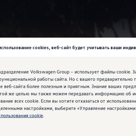
wagen
й круиз-контроль ACC и система экстренного торможения Fr
 использование cookies, веб-сайт будет учитывать ваши инд
agen!
подразделение Volkswagen Group – использует файлы cookie. 
функциональной работы сайта. Но с вашего предварительно 
обходимую дистанц
е веб-сайта более полезным и приятным. Знание ваших пред
 этой же целью мы также можем передавать информацию об и
тся ограничения ско
вание всех cookie. Если вы хотите отказаться от использован
ределенными настройками, выберите «Управление настройками
спользования cookie
.