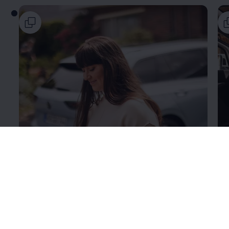
Подробно о
VW Connect
По