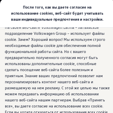
Выбери свой Volkswagen
После того, как вы даете согласие на
Модельный ряд
использование cookies, веб-сайт будет учитывать
Новый ID.Cross
ваши индивидуальные предпочтения и настройки.
Открой для себя семейство внедорожников Volks
Перейти к
Перейти к
Автомобильный онлайн-магазин Volkswagen
На своем веб-сайте Volkswagen Latvia – латвийское
основному
нижнему
Предложения и услуги
VW Connect
подразделение Volkswagen Group – использует файлы
содержанию
колонтитулу
Юбилейное предложение
Автомобильный онлайн-магазин Volkswagen
cookie. Зачем? Хороший вопрос! Мы используем строго
Обмен автомобилей
необходимые файлы cookie для обеспечения полной
Лизинг Volkswagen
функциональной работы сайта. Но с вашего
Гарантия
Golf.
Оставаясь на
Бесплатная регистрация для вашего нового Volksw
предварительно полученного согласия могут быть
Взаимодействие в сети простыми словами
использованы дополнительные cookie, способные
VW Connect
связи с миром
сделать посещение веб-сайта более полезным и
Активация
Все службы
приятным. Знание ваших предпочтений позволит нам
VW Connect для Вашего ID.
персонализировать контент нашего веб-сайта и
Обновления (Upgrades)
размещаемую на нем рекламу. С этой же целью мы также
Car-Net
App-Connect
можем передавать информацию об использовании
Fleet Interface Data
нашего веб-сайта нашим партнерам. Выбрав «Принять
O Volkswagen
все», вы даете согласие на использование всех cookie.
Получи больше
Владельцы и услуги
Если вы хотите отказаться от использования всех cookie,