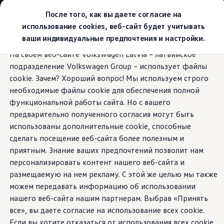
Выбери свой Volkswagen
После того, как вы даете согласие на
Модельный ряд
использование cookies, веб-сайт будет учитывать
Новый ID.Cross
ваши индивидуальные предпочтения и настройки.
Открой для себя семейство внедорожников Volks
Перейти к
Перейти к
Автомобильный онлайн-магазин Volkswagen
На своем веб-сайте Volkswagen Latvia – латвийское
основному
нижнему
Предложения и услуги
Голосовой помощник
подразделение Volkswagen Group – использует файлы
содержанию
колонтитулу
Юбилейное предложение
Автомобильный онлайн-магазин Volkswagen
cookie. Зачем? Хороший вопрос! Мы используем строго
Обмен автомобилей
необходимые файлы cookie для обеспечения полной
Лизинг Volkswagen
функциональной работы сайта. Но с вашего
Гарантия
Скажите
«Привет!»
Бесплатная регистрация для вашего нового Volksw
предварительно полученного согласия могут быть
Взаимодействие в сети простыми словами
использованы дополнительные cookie, способные
VW Connect
своему
Tiguan.
сделать посещение веб-сайта более полезным и
Активация
Все службы
приятным. Знание ваших предпочтений позволит нам
VW Connect для Вашего ID.
персонализировать контент нашего веб-сайта и
Обновления (Upgrades)
размещаемую на нем рекламу. С этой же целью мы также
Car-Net
App-Connect
можем передавать информацию об использовании
Fleet Interface Data
нашего веб-сайта нашим партнерам. Выбрав «Принять
O Volkswagen
все», вы даете согласие на использование всех cookie.
Получи больше
Владельцы и услуги
Если вы хотите отказаться от использования всех cookie,