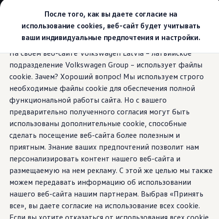
Выбери свой Volkswagen
После того, как вы даете согласие на
Модельный ряд
использование cookies, веб-сайт будет учитывать
Новый ID.Cross
ваши индивидуальные предпочтения и настройки.
Открой для себя семейство внедорожников Volks
Перейти к
Перейти к
Автомобильный онлайн-магазин Volkswagen
На своем веб-сайте Volkswagen Latvia – латвийское
основному
нижнему
Предложения и услуги
VW Connect Plus
подразделение Volkswagen Group – использует файлы
содержанию
колонтитулу
Юбилейное предложение
Автомобильный онлайн-магазин Volkswagen
cookie. Зачем? Хороший вопрос! Мы используем строго
Обмен автомобилей
необходимые файлы cookie для обеспечения полной
Лизинг Volkswagen
функциональной работы сайта. Но с вашего
Гарантия
Откройте для себя
Бесплатная регистрация для вашего нового Volksw
предварительно полученного согласия могут быть
Взаимодействие в сети простыми словами
использованы дополнительные cookie, способные
VW Connect
новые возможности
сделать посещение веб-сайта более полезным и
Активация
Все службы
приятным. Знание ваших предпочтений позволит нам
— в дороге или в
VW Connect для Вашего ID.
персонализировать контент нашего веб-сайта и
Обновления (Upgrades)
размещаемую на нем рекламу. С этой же целью мы также
Car-Net
цифровом виде
App-Connect
можем передавать информацию об использовании
Fleet Interface Data
нашего веб-сайта нашим партнерам. Выбрав «Принять
O Volkswagen
все», вы даете согласие на использование всех cookie.
Получи больше
Владельцы и услуги
Если вы хотите отказаться от использования всех cookie,