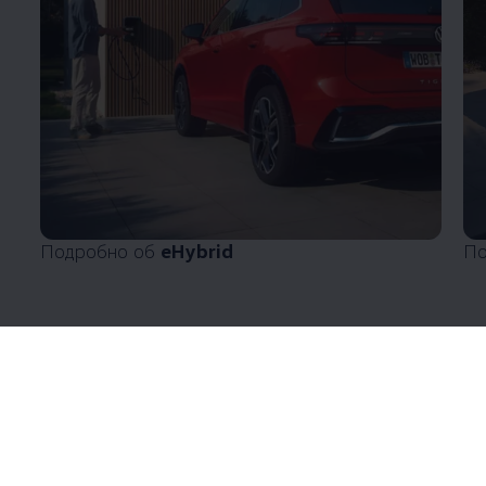
Подробно об
eHybrid
По
Enable fullscreen mode