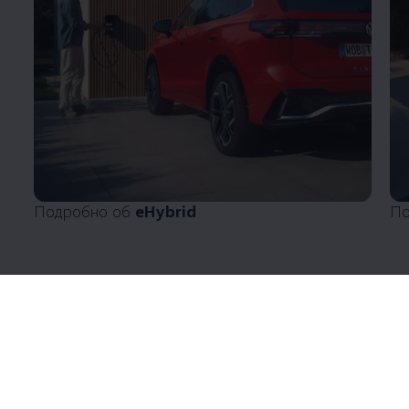
Подробно об
eHybrid
По
Enable fullscreen mode