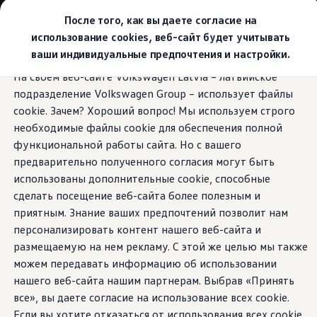
Выбери свой Volkswagen
После того, как вы даете согласие на
Модельный ряд
использование cookies, веб-сайт будет учитывать
Новый ID.Cross
ваши индивидуальные предпочтения и настройки.
Открой для себя семейство внедорожников Volks
Перейти к
Перейти к
Автомобильный онлайн-магазин Volkswagen
На своем веб-сайте Volkswagen Latvia – латвийское
основному
нижнему
Предложения и услуги
Обновления
подразделение Volkswagen Group – использует файлы
содержанию
колонтитулу
Юбилейное предложение
Автомобильный онлайн-магазин Volkswagen
cookie. Зачем? Хороший вопрос! Мы используем строго
Обмен автомобилей
необходимые файлы cookie для обеспечения полной
Лизинг Volkswagen
функциональной работы сайта. Но с вашего
Гарантия
Ретроспективное
Бесплатная регистрация для вашего нового Volksw
предварительно полученного согласия могут быть
Взаимодействие в сети простыми словами
использованы дополнительные cookie, способные
VW Connect
обновление?
Теперь
сделать посещение веб-сайта более полезным и
Активация
Все службы
приятным. Знание ваших предпочтений позволит нам
это возможно с Tiguan.
VW Connect для Вашего ID.
персонализировать контент нашего веб-сайта и
Обновления (Upgrades)
размещаемую на нем рекламу. С этой же целью мы также
Car-Net
App-Connect
можем передавать информацию об использовании
Fleet Interface Data
нашего веб-сайта нашим партнерам. Выбрав «Принять
O Volkswagen
все», вы даете согласие на использование всех cookie.
Получи больше
Владельцы и услуги
Если вы хотите отказаться от использования всех cookie,