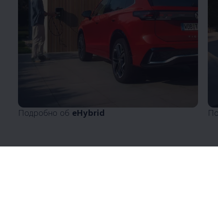
Подробно об
eHybrid
По
Enable fullscreen mode