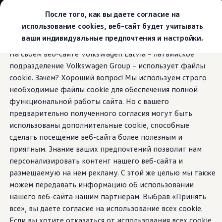
Выбери свой Volkswagen
После того, как вы даете согласие на
Модельный ряд
использование cookies, веб-сайт будет учитывать
Новый ID.Cross
ваши индивидуальные предпочтения и настройки.
Открой для себя семейство внедорожников Volks
Перейти к
Перейти к
Автомобильный онлайн-магазин Volkswagen
На своем веб-сайте Volkswagen Latvia – латвийское
основному
нижнему
Предложения и услуги
Radio & navigation
подразделение Volkswagen Group – использует файлы
содержанию
колонтитулу
Юбилейное предложение
Автомобильный онлайн-магазин Volkswagen
cookie. Зачем? Хороший вопрос! Мы используем строго
Обмен автомобилей
необходимые файлы cookie для обеспечения полной
Лизинг Volkswagen
функциональной работы сайта. Но с вашего
Гарантия
Ознакомьтесь с
Бесплатная регистрация для вашего нового Volksw
предварительно полученного согласия могут быть
Взаимодействие в сети простыми словами
использованы дополнительные cookie, способные
VW Connect
инновационными
сделать посещение веб-сайта более полезным и
Активация
Все службы
приятным. Знание ваших предпочтений позволит нам
развлечениями
VW Connect для Вашего ID.
персонализировать контент нашего веб-сайта и
Обновления (Upgrades)
размещаемую на нем рекламу. С этой же целью мы также
Car-Net
App-Connect
можем передавать информацию об использовании
Fleet Interface Data
нашего веб-сайта нашим партнерам. Выбрав «Принять
O Volkswagen
все», вы даете согласие на использование всех cookie.
Получи больше
Владельцы и услуги
Если вы хотите отказаться от использования всех cookie,