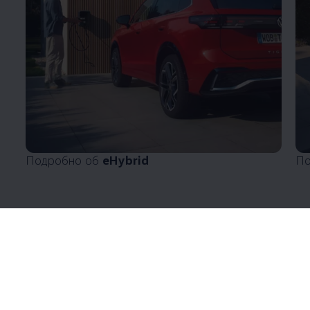
Подробно об
eHybrid
По
Enable fullscreen mode