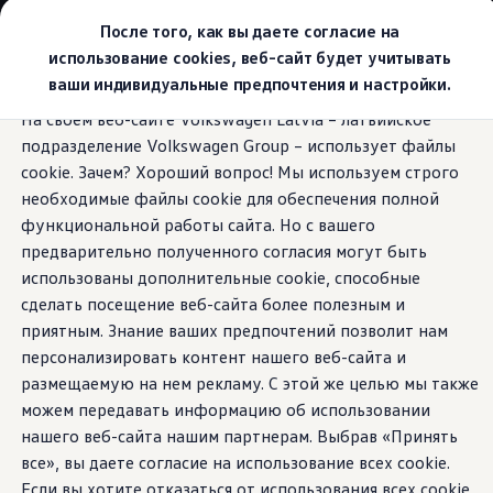
Выбери свой Volkswagen
После того, как вы даете согласие на
Модельный ряд
использование cookies, веб-сайт будет учитывать
Новый ID.Cross
ваши индивидуальные предпочтения и настройки.
Открой для себя семейство внедорожников Volks
Перейти к
Перейти к
Автомобильный онлайн-магазин Volkswagen
На своем веб-сайте Volkswagen Latvia – латвийское
основному
нижнему
Предложения и услуги
Переключение режима езды
подразделение Volkswagen Group – использует файлы
содержанию
колонтитулу
Юбилейное предложение
Автомобильный онлайн-магазин Volkswagen
cookie. Зачем? Хороший вопрос! Мы используем строго
Обмен автомобилей
необходимые файлы cookie для обеспечения полной
Лизинг Volkswagen
функциональной работы сайта. Но с вашего
Гарантия
Новые впечатления
Бесплатная регистрация для вашего нового Volksw
предварительно полученного согласия могут быть
Взаимодействие в сети простыми словами
использованы дополнительные cookie, способные
VW Connect
от езды
при помощи
сделать посещение веб-сайта более полезным и
Активация
Все службы
приятным. Знание ваших предпочтений позволит нам
всего одного нажатия
VW Connect для Вашего ID.
персонализировать контент нашего веб-сайта и
Обновления (Upgrades)
размещаемую на нем рекламу. С этой же целью мы также
Car-Net
кнопки
App-Connect
можем передавать информацию об использовании
Fleet Interface Data
нашего веб-сайта нашим партнерам. Выбрав «Принять
O Volkswagen
все», вы даете согласие на использование всех cookie.
Получи больше
Владельцы и услуги
Если вы хотите отказаться от использования всех cookie,