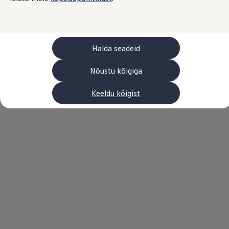
Laadimine ja sõiduulatus
Tehnoloogia ja arendus
Üleminek e-mobiilsusele
Jätkusuutlikkus
Elektrisõidukid töökojas: lõpp õlivahetustele
Halda seadeid
ID. tarkvarauuendus*
Elektriautode tarneajad
Ühenduvus
Nõustu kõigiga
VW Connect
Kõik teenused
Keeldu kõigist
Aktiveerimine
VW Connect teie ID. jaoks.
Car-Net
App-Connect
Upgrades
We Charge
Fleet Interface Data
Volkswagenist
Saa rohkem
Uudised
Lisavarustus ja teenindus
Teenindus ja varuosad
Volkswageni eelised
Ülevaatus
Remont ja kontroll