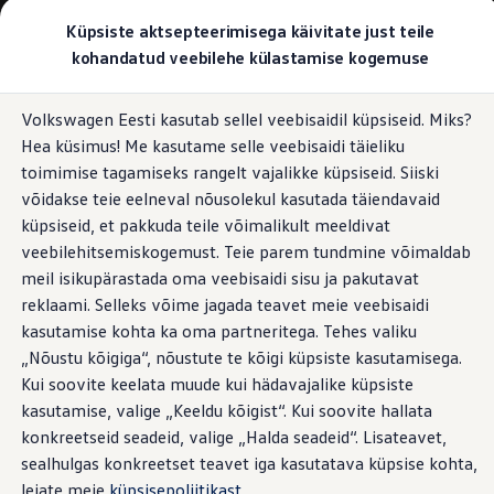
Valige oma Volkswagen
Küpsiste aktsepteerimisega käivitate just teile
Mudelid ja konfiguraator
kohandatud veebilehe külastamise kogemuse
Uus ID. Cross
Konfigureeri
Hüppa
Hüppa
Volkswageni linnamaasturid
Volkswagen Eesti kasutab sellel veebisaidil küpsiseid. Miks?
põhisisu
jaluse
Volkswageni tarbesõidukid. Igaks ülesandeks valmis
Hea küsimus! Me kasutame selle veebisaidi täieliku
juurde
juurde
Volkswagen laoautode e-pood
Pakkumised ja teenused
toimimise tagamiseks rangelt vajalikke küpsiseid. Siiski
Juubelipakkumine
võidakse teie eelneval nõusolekul kasutada täiendavaid
Autovahetus
küpsiseid, et pakkuda teile võimalikult meeldivat
Garantii
Volkswagen laoautode e-pood
veebilehitsemiskogemust. Teie parem tundmine võimaldab
Liising
meil isikupärastada oma veebisaidi sisu ja pakutavat
Tasuta registreerimistasu sinu uuele Volkswagenile!
reklaami. Selleks võime jagada teavet meie veebisaidi
Tiguani pistikhübriid
Elektriautod ja hübriidautod
kasutamise kohta ka oma partneritega. Tehes valiku
Pistikhübriid
„Nõustu kõigiga“, nõustute te kõigi küpsiste kasutamisega.
Golf eHybrid
Kui soovite keelata muude kui hädavajalike küpsiste
Tiguan eHybrid
Passat eHybrid
kasutamise, valige „Keeldu kõigist“. Kui soovite hallata
Tayron eHybrid
konkreetseid seadeid, valige „Halda seadeid“. Lisateavet,
Touareg eHybrid
sealhulgas konkreetset teavet iga kasutatava küpsise kohta,
Ära iial ütle iial
ID. teadmised
leiate meie
küpsisepoliitikast
.