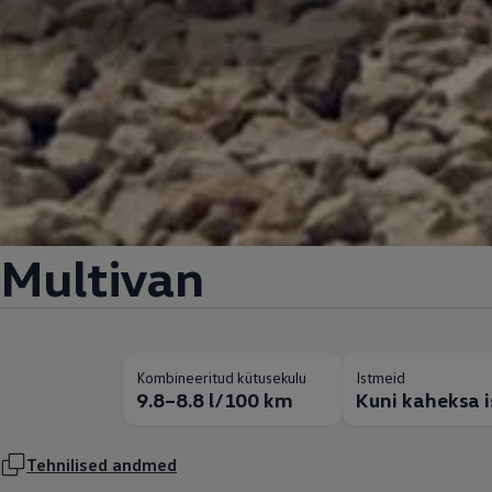
Multivan
Kombineeritud kütusekulu
Istmeid
9.8–8.8 l/100 km
Kuni kaheksa 
Tehnilised andmed