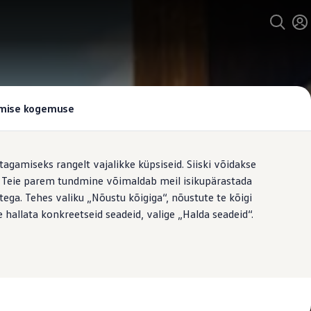
tamise kogemuse
tagamiseks rangelt vajalikke küpsiseid. Siiski võidakse
t. Teie parem tundmine võimaldab meil isikupärastada
ega. Tehes valiku „Nõustu kõigiga“, nõustute te kõigi
 hallata konkreetseid seadeid, valige „Halda seadeid“.