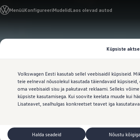
Valige oma Volkswagen
Menüü
Konfigureeri
Mudelid
Laos olevad autod
Mudelid ja konfiguraator
Uus ID. Cross
Konfigureeri
Volkswageni linnamaasturid
Hüppa
Hüppa
Volkswageni tarbesõidukid. Igaks ülesandeks valmis
põhisisu
jaluse
Volkswagen laoautode e-pood
juurde
juurde
Pakkumised ja teenused
Küpsiste aktse
Juubelipakkumine
Autovahetus
Garantii
Volkswagen laoautode e-pood
Volkswagen Eesti kasutab sellel veebisaidil küpsiseid. Mi
Liising
Tasuta registreerimistasu sinu uuele Volkswagenile!
teie eelneval nõusolekul kasutada täiendavaid küpsiseid
Tiguani pistikhübriid
oma veebisaidi sisu ja pakutavat reklaami. Selleks võime
Elektriautod ja hübriidautod
küpsiste kasutamisega. Kui soovite keelata muude kui häda
Pistikhübriid
Golf eHybrid
Lisateavet, sealhulgas konkreetset teavet iga kasutatava
Tiguan eHybrid
Passat eHybrid
Tayron eHybrid
Touareg eHybrid
Ära iial ütle iial
Halda seadeid
Nõustu kõigig
ID. teadmised