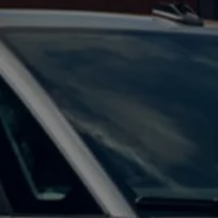
ed
ed