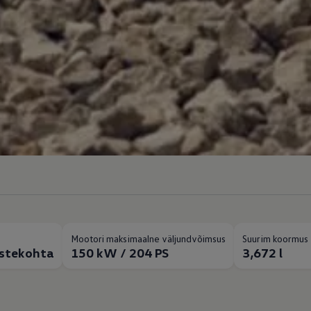
Mootori maksimaalne väljundvõimsus
Suurim koormus 
istekohta
150 kW / 204 PS
3,672 l