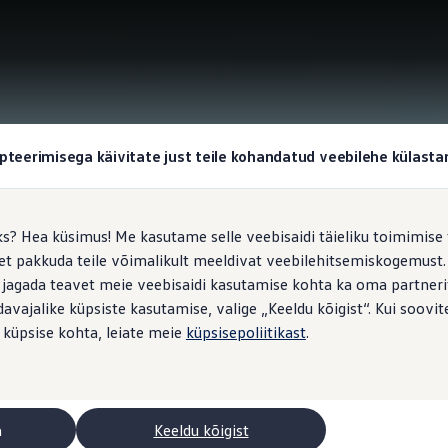
pteerimisega käivitate just teile kohandatud veebilehe külas
ks? Hea küsimus! Me kasutame selle veebisaidi täieliku toimimise 
, et pakkuda teile võimalikult meeldivat veebilehitsemiskogemus
 jagada teavet meie veebisaidi kasutamise kohta ka oma partnerit
vajalike küpsiste kasutamise, valige „Keeldu kõigist“. Kui soovite
 küpsise kohta, leiate meie
küpsisepoliitikast
.
a
Keeldu kõigist