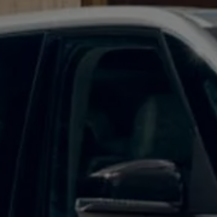
Mootoriõli ja töövedelikud
Veljed ja rehvid
Avarii- ja rikkeabi
Volkswageni teenindus
Lisatarvikud
Sise- ja väliskaitse
Transpordi- ja pagasilahendused
Meelelahutus ja elektroonika
Isikupärastamine
Seinalaadija ja laadimiskaablid
Klienditeave
Ringlussevõtt ja tagastamine
Tagasikutsumiskampaaniad
Hoiatus- ja märgutuled
Teie Volkswageni uusimad tarkvaravärskendus
Teie Volkswageni uusimad tarkvaravärskendus
Digitaalne juhend
myVolkswagen
Takata turvapadja ohutusalane tagasikutsumine