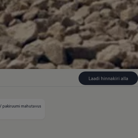
Laadi hinnakiri alla
/ pakiruumi mahutavus