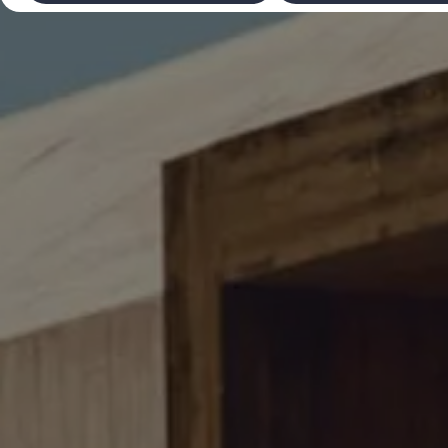
Laadimine ja sõiduulatus
Tehnoloogia ja arendus
Üleminek e-mobiilsusele
Jätkusuutlikkus
Elektrisõidukid töökojas: lõpp õlivahetustele
ID. tarkvarauuendus*
Elektriautode tarneajad
Ühenduvus
VW Connect
Kõik teenused
Aktiveerimine
VW Connect teie ID. jaoks.
Car-Net
App-Connect
Upgrades
We Charge
Fleet Interface Data
Volkswagenist
Saa rohkem
Uudised
Lisavarustus ja teenindus
Teenindus ja varuosad
Volkswageni eelised
Ülevaatus
Remont ja kontroll