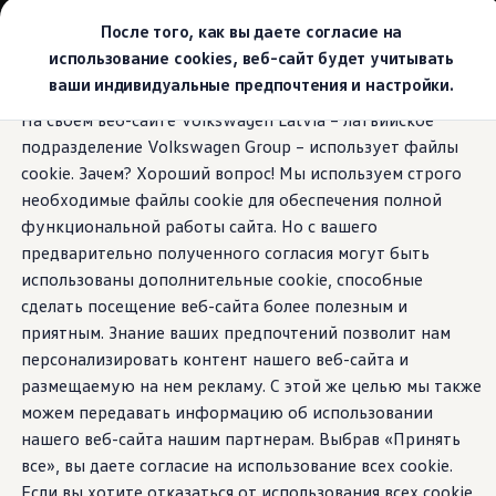
Выбери свой Volkswagen
После того, как вы даете согласие на
Модельный ряд
использование cookies, веб-сайт будет учитывать
Новый ID.Cross
ваши индивидуальные предпочтения и настройки.
Открой для себя семейство внедорожников Volks
Перейти к
Перейти к
Автомобильный онлайн-магазин Volkswagen
На своем веб-сайте Volkswagen Latvia – латвийское
основному
нижнему
Предложения и услуги
подразделение Volkswagen Group – использует файлы
содержанию
колонтитулу
Юбилейное предложение
Автомобильный онлайн-магазин Volkswagen
cookie. Зачем? Хороший вопрос! Мы используем строго
Обмен автомобилей
необходимые файлы cookie для обеспечения полной
Лизинг Volkswagen
функциональной работы сайта. Но с вашего
Гарантия
Бесплатная регистрация для вашего нового Volksw
предварительно полученного согласия могут быть
Взаимодействие в сети простыми словами
использованы дополнительные cookie, способные
VW Connect
сделать посещение веб-сайта более полезным и
Активация
Все службы
приятным. Знание ваших предпочтений позволит нам
VW Connect для Вашего ID.
персонализировать контент нашего веб-сайта и
Обновления (Upgrades)
размещаемую на нем рекламу. С этой же целью мы также
Car-Net
App-Connect
можем передавать информацию об использовании
Fleet Interface Data
нашего веб-сайта нашим партнерам. Выбрав «Принять
O Volkswagen
все», вы даете согласие на использование всех cookie.
Получи больше
Владельцы и услуги
Если вы хотите отказаться от использования всех cookie,