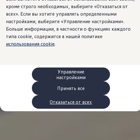
Сервис и запчасти
кроме строго необходимых, выберите «Отказаться от
Преимущества Volkswagen
всех». Если вы хотите управлять определенными
Техобслуживание
Ремонт и проверки
настройками, выберите «Управление настройками».
Моторное масло и технические жидкости
Больше информации, в частности о функциях каждого
Колеса и шины
типа cookie, содержится в нашей политике
Помощь при авариях и поломках
Обслуживание автомобилей
использования cookie
.
Аксессуары
Защита кузова и салона
Решения для перевозки и багажа
Развлечения и электроника
Персонализация
Управление
Настенная зарядная станция и кабели для за
настройками
Важная информация для клиентов
Переработка и возврат продукции
Принять все
Кампании по отзыву автомобилей
Предупредительные и контрольные индика
Отказаться от всех
Обновления программного обеспечения
Обновления программного обеспечения для а
Электронное руководство
myVolkswagen
Отзыв подушек Takata по соображениям безопасн