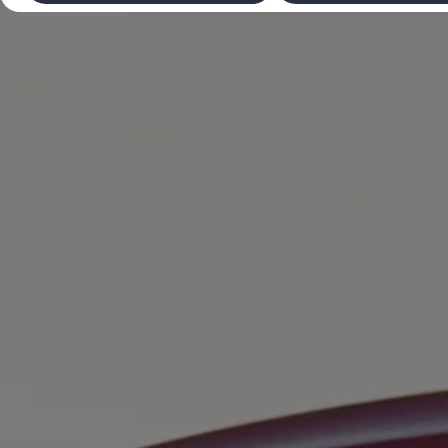
Laadimine ja sõiduulatus
Tehnoloogia ja arendus
Üleminek e-mobiilsusele
Jätkusuutlikkus
Elektrisõidukid töökojas: lõpp õlivahetustele
ID. tarkvarauuendus*
Elektriautode tarneajad
Ühenduvus
VW Connect
Kõik teenused
Aktiveerimine
VW Connect teie ID. jaoks.
Car-Net
App-Connect
Upgrades
We Charge
Fleet Interface Data
Volkswagenist
Saa rohkem
Uudised
Lisavarustus ja teenindus
Teenindus ja varuosad
Volkswageni eelised
Ülevaatus
Remont ja kontroll