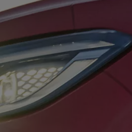
Mootoriõli ja töövedelikud
Veljed ja rehvid
Avarii- ja rikkeabi
Volkswageni teenindus
Lisatarvikud
Sise- ja väliskaitse
Transpordi- ja pagasilahendused
Meelelahutus ja elektroonika
Isikupärastamine
Seinalaadija ja laadimiskaablid
Klienditeave
Ringlussevõtt ja tagastamine
Tagasikutsumiskampaaniad
Hoiatus- ja märgutuled
Teie Volkswageni uusimad tarkvaravärskendus
Teie Volkswageni uusimad tarkvaravärskendus
Digitaalne juhend
myVolkswagen
Takata turvapadja ohutusalane tagasikutsumine