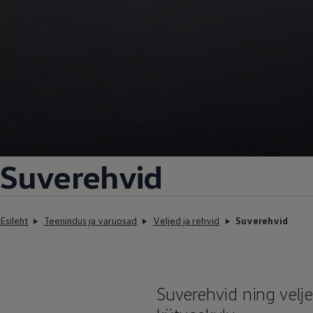
Suverehvid
Esileht
Teenindus ja varuosad
Veljed ja rehvid
Suverehvid
Suverehvid ning velje