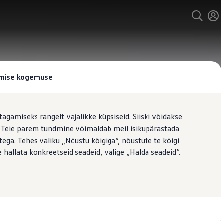
tamise kogemuse
tagamiseks rangelt vajalikke küpsiseid. Siiski võidakse
t. Teie parem tundmine võimaldab meil isikupärastada
ega. Tehes valiku „Nõustu kõigiga“, nõustute te kõigi
 hallata konkreetseid seadeid, valige „Halda seadeid“.