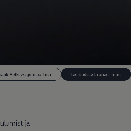
halik Volkswageni partner
Teeninduse broneerimine
ulumist ja