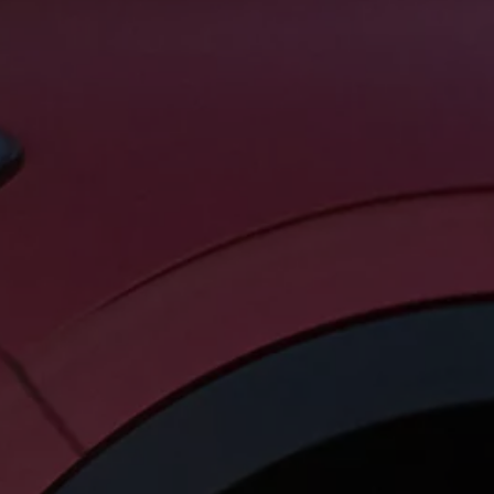
ed
ed