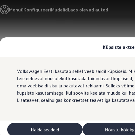
Valige oma Volkswagen
Menüü
Konfigureeri
Mudelid
Laos olevad autod
Mudelid ja konfiguraator
Uus ID. Cross
Konfigureeri
Volkswageni linnamaasturid
Hüppa
Hüppa
Volkswageni tarbesõidukid. Igaks ülesandeks valmis
põhisisu
jaluse
Volkswagen laoautode e-pood
juurde
juurde
Pakkumised ja teenused
Küpsiste aktse
Juubelipakkumine
Autovahetus
Garantii
Volkswagen laoautode e-pood
Volkswagen Eesti kasutab sellel veebisaidil küpsiseid. Mi
Liising
Tasuta registreerimistasu sinu uuele Volkswagenile!
teie eelneval nõusolekul kasutada täiendavaid küpsiseid
Tiguani pistikhübriid
oma veebisaidi sisu ja pakutavat reklaami. Selleks võime
Elektriautod ja hübriidautod
küpsiste kasutamisega. Kui soovite keelata muude kui häda
Pistikhübriid
Golf eHybrid
Lisateavet, sealhulgas konkreetset teavet iga kasutatava
Tiguan eHybrid
Passat eHybrid
Tayron eHybrid
Touareg eHybrid
Ära iial ütle iial
Halda seadeid
Nõustu kõigig
ID. teadmised