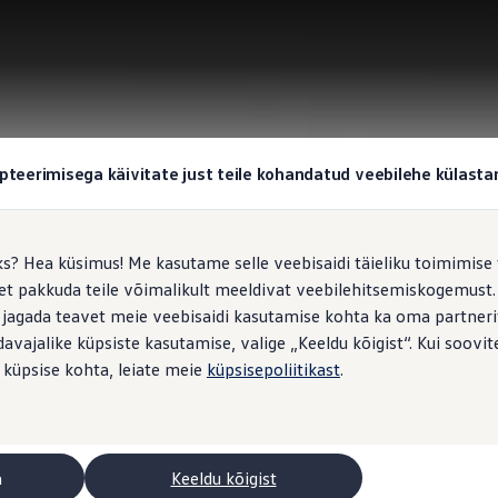
pteerimisega käivitate just teile kohandatud veebilehe külas
ks? Hea küsimus! Me kasutame selle veebisaidi täieliku toimimise 
, et pakkuda teile võimalikult meeldivat veebilehitsemiskogemus
 jagada teavet meie veebisaidi kasutamise kohta ka oma partnerit
vajalike küpsiste kasutamise, valige „Keeldu kõigist“. Kui soovite
 küpsise kohta, leiate meie
küpsisepoliitikast
.
a
Keeldu kõigist