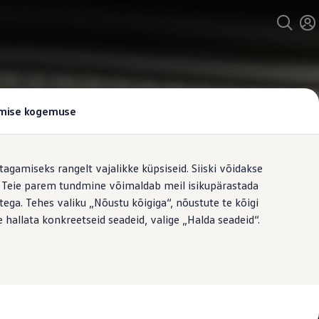
tamise kogemuse
tagamiseks rangelt vajalikke küpsiseid. Siiski võidakse
t. Teie parem tundmine võimaldab meil isikupärastada
ega. Tehes valiku „Nõustu kõigiga“, nõustute te kõigi
 hallata konkreetseid seadeid, valige „Halda seadeid“.