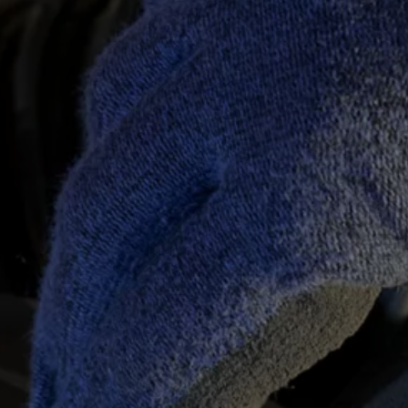
Mootoriõli ja töövedelikud
Veljed ja rehvid
Avarii- ja rikkeabi
Volkswageni teenindus
Lisatarvikud
Sise- ja väliskaitse
Transpordi- ja pagasilahendused
Meelelahutus ja elektroonika
Isikupärastamine
Seinalaadija ja laadimiskaablid
Klienditeave
Ringlussevõtt ja tagastamine
Tagasikutsumiskampaaniad
Hoiatus- ja märgutuled
Teie Volkswageni uusimad tarkvaravärskendus
Teie Volkswageni uusimad tarkvaravärskendus
Digitaalne juhend
myVolkswagen
Takata turvapadja ohutusalane tagasikutsumine