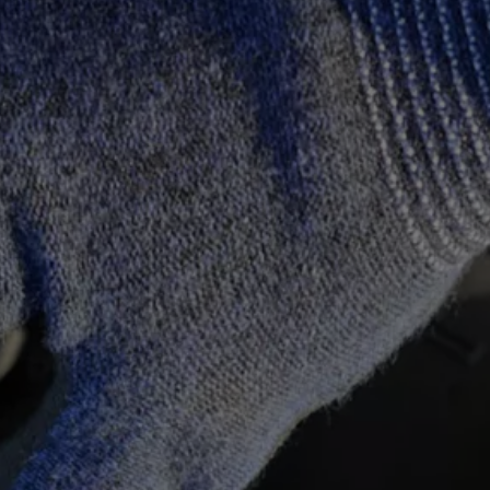
ed
ed