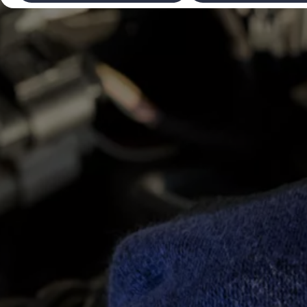
Laadimine ja sõiduulatus
Tehnoloogia ja arendus
Üleminek e-mobiilsusele
Jätkusuutlikkus
Elektrisõidukid töökojas: lõpp õlivahetustele
ID. tarkvarauuendus*
Elektriautode tarneajad
Ühenduvus
VW Connect
Kõik teenused
Aktiveerimine
VW Connect teie ID. jaoks.
Car-Net
App-Connect
Upgrades
We Charge
Fleet Interface Data
Volkswagenist
Saa rohkem
Uudised
Lisavarustus ja teenindus
Teenindus ja varuosad
Volkswageni eelised
Ülevaatus
Remont ja kontroll