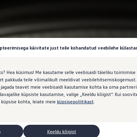
pteerimisega käivitate just teile kohandatud veebilehe külas
ks? Hea küsimus! Me kasutame selle veebisaidi täieliku toimimise 
, et pakkuda teile võimalikult meeldivat veebilehitsemiskogemus
 jagada teavet meie veebisaidi kasutamise kohta ka oma partnerit
vajalike küpsiste kasutamise, valige „Keeldu kõigist“. Kui soovite
 küpsise kohta, leiate meie
küpsisepoliitikast
.
a
Keeldu kõigist