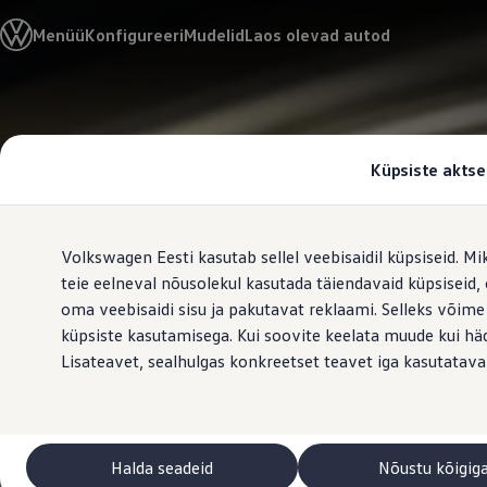
Valige oma Volkswagen
Menüü
Konfigureeri
Mudelid
Laos olevad autod
Mudelid ja konfiguraator
Uus ID. Cross
Konfigureeri
Volkswageni linnamaasturid
Hüppa
Hüppa
Volkswageni tarbesõidukid. Igaks ülesandeks valmis
põhisisu
jaluse
Volkswagen laoautode e-pood
juurde
juurde
Pakkumised ja teenused
Küpsiste aktse
Juubelipakkumine
Autovahetus
Garantii
Volkswagen laoautode e-pood
Volkswagen Eesti kasutab sellel veebisaidil küpsiseid. Mi
Liising
Tasuta registreerimistasu sinu uuele Volkswagenile!
teie eelneval nõusolekul kasutada täiendavaid küpsiseid
Tiguani pistikhübriid
oma veebisaidi sisu ja pakutavat reklaami. Selleks võime
Elektriautod ja hübriidautod
küpsiste kasutamisega. Kui soovite keelata muude kui häda
Pistikhübriid
Golf eHybrid
Lisateavet, sealhulgas konkreetset teavet iga kasutatava
Tiguan eHybrid
Passat eHybrid
Tayron eHybrid
Touareg eHybrid
Ära iial ütle iial
Halda seadeid
Nõustu kõigig
ID. teadmised