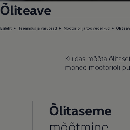
Õliteave
Esileht
Teenindus ja varuosad
Mootoriõli ja töövedelikud
Õlitea
Kuidas mõõta õlitase
mõned mootoriõli pu
Õlitaseme
mõõtmine